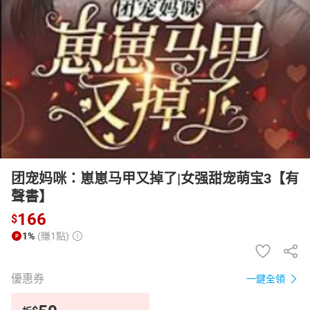
日本購物
電子/紙本書
HOT
团宠妈咪：崽崽马甲又掉了|女强甜宠萌宝3【有
聲書】
166
$
1%
(賺1點)
優惠券
一鍵全領