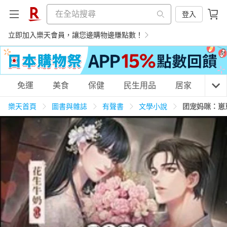
登入
立即加入樂天會員，讓您邊購物邊賺點數！
購物網分類
免運
美食
保健
民生用品
居家
3C
樂天首頁
圖書與雜誌
有聲書
文學小說
团宠妈咪：崽
天天免運
美食蛋糕
養生保健
民生用品
居家生活
3C家電
運動休閒
親子玩具
女裝
男裝
化妝保養
情趣用品