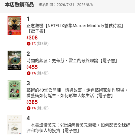
本店熱銷商品
排名期間：2026/7/31 - 2026/8/6
1
正念殺機【NETFLIX影集Murder Mindfully蓄弒待發】
【電子書】
308
$
1
%
(賺
3
點)
2
時間的起源：史蒂芬．霍金的最終理論【電子書】
455
$
1
%
(賺
4
點)
3
藝術的40堂公開課：透過故事，走進藝術家創作現場，
看藝術如何誕生、如何形塑人類生活【電子書】
385
$
1
%
(賺
3
點)
4
一本書讀懂美元：9堂課解析美元邏輯，如何影響全球經
濟和每個人的投資【電子書】