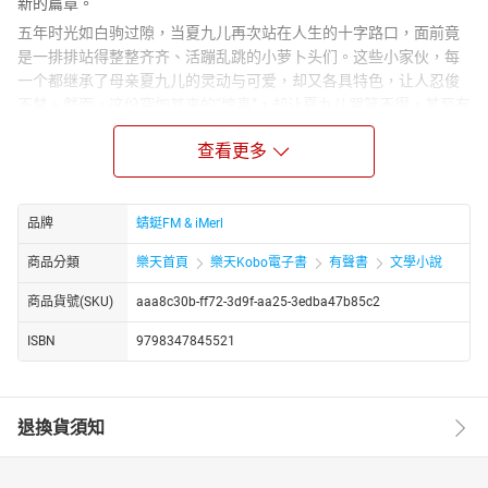
新的篇章。
五年时光如白驹过隙，当夏九儿再次站在人生的十字路口，面前竟
是一排排站得整整齐齐、活蹦乱跳的小萝卜头们。这些小家伙，每
一个都继承了母亲夏九儿的灵动与可爱，却又各具特色，让人忍俊
不禁。然而，这份突如其来的“惊喜”，却让夏九儿哭笑不得，甚至有
了些许“想s的心都有了”的无奈与甜蜜。
查看更多
正当她陷入“带娃大军”的甜蜜烦恼时，一位强势而神秘的男人找上门
来，打破了原本平静的生活。面对这位自带气场、仿佛能洞察人心
的男人，夏九儿紧张得咽了咽口水，心中五味杂陈。情急之下，她
品牌
蜻蜓FM & iMerl
弱弱地推了推身边最胖乎乎、也最能吃的小崽崽上前，企图用这份
“甜蜜的负担”作为“挡箭牌”。
商品分類
樂天首頁
樂天Kobo電子書
有聲書
文學小說
“喏，这个你带走，太能吃了。”夏九儿的话语中带着几分调侃，几分
商品貨號(SKU)
aaa8c30b-ff72-3d9f-aa25-3edba47b85c2
不舍，更有一份对未知未来的忐忑与期待。但在这看似不经意的举
动背后，却隐藏着一份深沉的母爱与对未来的憧憬。一场关于爱
ISBN
9798347845521
情、亲情与成长的甜蜜故事，就此拉开序幕，让人忍不住想要一探
究竟，看看这位团宠妈咪与她的崽崽们，究竟会如何书写属于他们
的温馨与甜蜜。
退換貨須知
http://www.youtube.com/channel/UC2yhCURng4uUj_phEqZwKig/