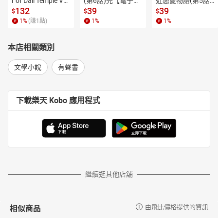
r of Dali Temple Vo
(第6話)完【電子
近戀愛物語(第5話)
l.6【有聲書】
書】
【電子書】
132
39
39
$
$
$
1
%
(賺
1
點)
1
%
1
%
本店相關類別
文學小說
有聲書
下載樂天 Kobo 應用程式
繼續逛其他店舖
相似商品
由飛比價格提供的資訊