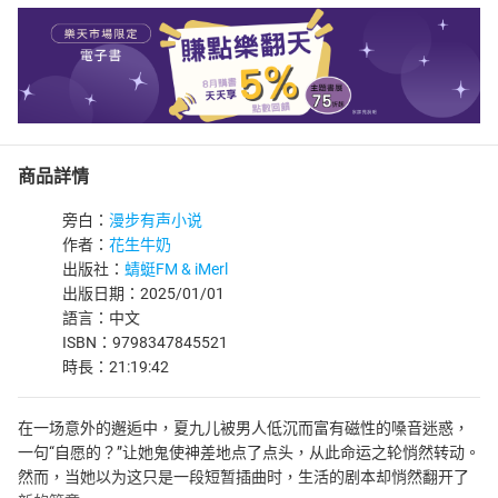
商品詳情
旁白：
漫步有声小说
作者：
花生牛奶
出版社：
蜻蜓FM & iMerl
出版日期：2025/01/01
語言：中文
ISBN：9798347845521
時長：21:19:42
在一场意外的邂逅中，夏九儿被男人低沉而富有磁性的嗓音迷惑，
一句“自愿的？”让她鬼使神差地点了点头，从此命运之轮悄然转动。
然而，当她以为这只是一段短暂插曲时，生活的剧本却悄然翻开了