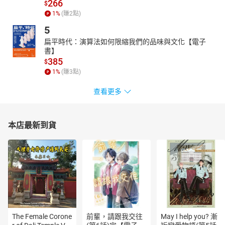
266
$
1
%
(賺
2
點)
5
扁平時代：演算法如何限縮我們的品味與文化【電子
書】
385
$
1
%
(賺
3
點)
查看更多
本店最新到貨
The Female Corone
前輩，請跟我交往
May I help you? 漸