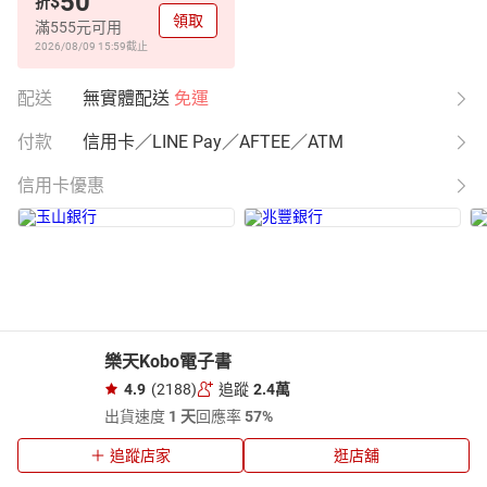
50
$
折
領取
滿555元可用
2026/08/09 15:59
截止
配送
無實體配送
免運
付款
信用卡／LINE Pay／AFTEE／ATM
信用卡優惠
樂天Kobo電子書
4.9
(2188)
追蹤
2.4萬
出貨速度
1 天
回應率
57%
追蹤店家
逛店舖