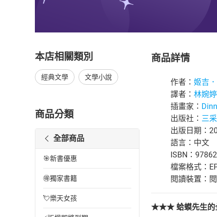
本店相關類別
商品詳情
經典文學
文學小說
作者：
姬吉．
譯者：
林婉婷
插畫家：
Dinn
商品分類
出版社：
三采
出版日期：202
全部商品
語言：中文
ISBN：97862
🎯新書優惠
檔案格式：EP
🉐獨家書籍
閱讀裝置：閱讀器
💘樂天女孩
★★★ 蛤蟆先生的