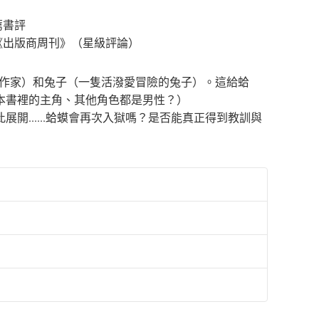
薦書評
《出版商周刊》（星級評論）
女作家）和兔子（一隻活潑愛冒險的兔子）。這給蛤
本書裡的主角、其他角色都是男性？）
......蛤蟆會再次入獄嗎？是否能真正得到教訓與