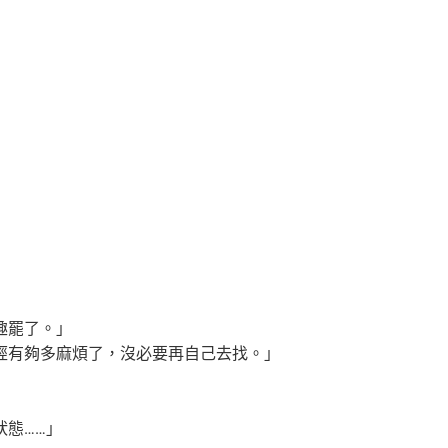
趣罷了。」
經有夠多麻煩了，沒必要再自己去找。」
態……」