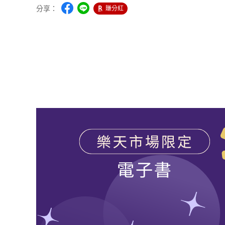
分享：
賺分紅