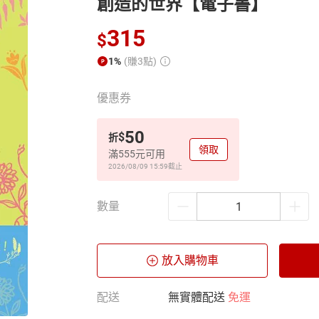
創造的世界【電子書】
315
$
1%
(賺3點)
優惠券
50
$
折
領取
滿555元可用
2026/08/09 15:59
截止
數量
放入購物車
配送
無實體配送
免運