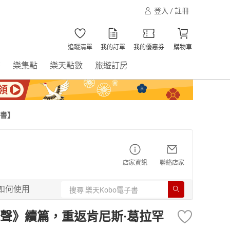
登入 / 註冊
追蹤清單
我的訂單
我的優惠券
購物車
書
樂集點
樂天點數
旅遊訂房
子書】
店家資訊
聯絡店家
如何使用
聲》續篇，重返肯尼斯·葛拉罕