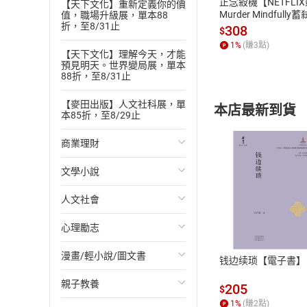
正念殺機【NETFLI
【天下文化】重新定義你的價
Murder Mindfully
值，職場升級展，單本88
折，至8/31止
發】【電子書】
308
$
1
%
(賺
3
點)
【天下文化】理解今天，才能
預見明天。世界變局展，單本
88折，至8/31止
【麥田出版】人文社科展，單
本店最新到貨
本85折，至8/29止
商業理財
文學小說
投資理財
人文社會
經濟/趨勢
歐美文學
付款方
心理勵志
財務/金融
日本文學
國際關係
ATM轉帳、信用卡
漫畫/輕小說/圖文書
管理/領導
韓國文學
政治
心靈成長/情緒
钱边续琐【電子書】
親子教養
職場工作術
華文文學
社會科學
人際關係
輕小說
205
$
1
%
(賺
2
點)