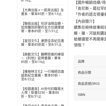
8/16止
【國外暢銷佳績/
「肯尼斯‧葛拉罕
【大牌出版 x 一起來出版】全
書系，單本85折，至8/13止
「作者的語言很優
【內容簡介】
【聯經出版】吃好油降血糖，
續集在柳林故事結
從控醣到舒壓的全方位健康提
案，單本85折，至7/31止
蟆、獾、河鼠和鼴
蛤蟆儘管不再開車當
【皇冠文化】東野圭吾紀念書
展，單本85折起，至8/31止
領悟？
【啟動文化】翻轉思維的練習
－《利他》延伸書展，單本
品牌
85折，至8/14止
【橡樹林文化】一行禪師百歲
商品分類
誕辰紀念書展，單本85折，
至8/22止
商品貨號(SKU)
【校園書房】AI世代的職場大
人學！新書$250、單本88
ISBN
折，至8/31止