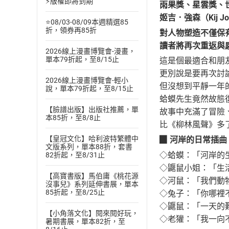
⚡版權即將到期
雨果獎、星雲獎、
姬吉．強森（Kij 
⭐08/03-08/09本週精選85
折，領券再85折
對人物塑造不僅保
讀者將再次重返與
2026線上漫畫博覽會-漫畫，
單本79折起，至8/15止
這是個最適合和朋
更別說是要再次討
2026線上漫畫博覽會-輕小
但沒想到平靜一年
說，單本79折起，至8/15止
蛤蟆先生竟然故態
【臉譜出版】出版社推薦，單
故事中充滿了冒險
本85折，至8/8止
比《柳林風聲》多
【皇冠文化】哈利波特繁體中
▉ 河岸的日常插曲
文版系列，單本88折，套書
◇蛤蟆：「河岸的
82折起，至8/31止
◇鼴鼠小姐：「生
【高寶書版】馬伯庸《桃花源
◇河鼠：「我們動
沒事兒》系列延伸書展，單本
85折起，至8/25止
◇兔子：「你哪裡
◇鼴鼠：「一天的
【小角落文化】閱來閱好玩，
◇老獾：「我一向
暑期書展，單本82折，至