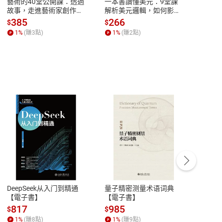
藝術的40堂公開課：透過
一本書讀懂美元：9堂課
本物
故事，走進藝術家創作現
解析美元邏輯，如何影響
說，
場，看藝術如何誕生、如
全球經濟和每個人的投資
來】
385
266
28
$
$
$
何形塑人類生活【電子
【電子書】
1
%
(賺
3
點)
1
%
(賺
2
點)
1
%
書】
客服資訊
豫期
服務時間：週一到週五 10:00-12:00、
易解
13:00-17:00 (國定假日及例假日休息)
DeepSeek从入门到精通
量子精密测量术语词典
新西
品性
客服電話：0080-1857077
【電子書】
【電子書】
计研
請參
客服信箱：
聯絡店家
817
985
98
$
$
$
1
%
(賺
8
點)
1
%
(賺
9
點)
1
%