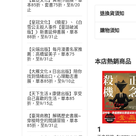
【蓋亞文化】黃易作品展，單
本85折、套書75折，至8/20
止
退換貨須知
【皇冠文化】《曉星》、《白
雪公主殺人事件【童話破滅
購物須知
版】》新書延伸書展，單本
退換貨規定：
88折，至8/31止
(
一
)
依
消費
內容或一經提
【尖端出版】每月漫畫名家推
薦：高橋留美子，單本75
購書須知
定。
折，至8/31止
本店熱銷商品
(
二
)
消費者
且已下載
/
存
【大雁文化 x 日出出版】陪你
挑選
商
找到情緒出口，心理勵志書
退貨方式：您
展，單本85折，至9/10止
Choose
貨」，本店鋪
【天下生活 x 康健出版】享受
請注意，樂天
自己喜歡的生活，單本85
購書後，
折，至9/15止
【臺灣商務】解碼歷史書展~
Step1
穿梭時空的閱讀冒險，單本
85折，至8/31止
1