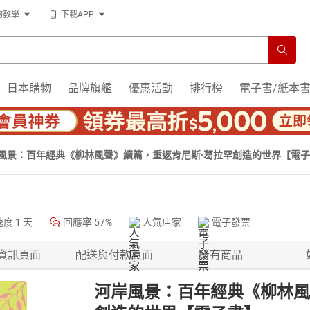
物教學
下載APP
日本購物
品牌旗艦
優惠活動
排行榜
電子書/紙本
風景：百年經典《柳林風聲》續篇，重返肯尼斯·葛拉罕創造的世界【電
速度
1 天
回應率
57%
人氣店家
電子發票
資訊頁面
配送與付款頁面
所有商品
河岸風景：百年經典《柳林風