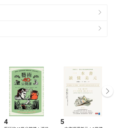
準則
第
2
條第
5
款之規定，「非以有形媒介提供之數位
，不適用消保法第
19
條第
1
項七日內無條件退貨之規
非以有形媒介提供之數位內容，消費者同意若訂購後
付款
方式
完成
訂單
中點選「瀏覽訂單明細」
>
「申請取消訂單
/
退
Payment
Complete
/退貨。
登入帳號，下載書籍後看書
4
5
6