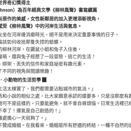
世界奇幻獎得主
Johnson）為百年經典文學《柳林風聲》書寫續篇
有原作的美感，女性新鄰居的加入更增添新視角，
感受《柳林風聲》中的河岸生活與氣息。
友坐在河岸邊消磨時光，絕不是用來決定重要事情的日子，
論該如何收拾那隻失控的蛤蟆。
的柳林河岸，在鼴鼠小姐和兔子入住後，
復萌，還與兔子經歷了一段冒險、逃亡的生活！
、綁架、丟失的信件和家庭祕密有趣元素，
了不同的視角與閱讀樂趣！
．小動物的生活哲學 ▉
生活太樸實了，我們都需要沾點城市的氣派。」
活和小說的相似之處，比大家願意承認的還要多，只是沒那麼有
物可不是這樣的，只要能避免，就不會自尋煩惱。日常生活裡已
不幸了！運氣是自己創造的！」
難處擔心一天就夠了。」
不贊成婚姻。在我看來，婚姻是所有舒適的終結，一種不自然的狀