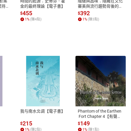
X影集
時間的起源：史蒂芬．霍
階級與品味：隱藏在文化
蓄弒待
金的最終理論【電子書】
審美與流行趨勢背後的地
位渴望【電子書】
455
392
$
$
1
%
(賺
4
點)
1
%
(賺
3
點)
式
退換貨規範
、LINE PAY、AFTEE
本店是否提供消費者保護法七日猶
之權利，遽消費者保護法及通訊交
我与南水北调【電子書】
Phantom of the Earthen
除權合理例外情事適用準則，依商
 Fort Chapter 4【有聲
書】
質各有不同規定。詳細退換貨說明
215
149
$
$
照各商品說明。
1
%
(賺
2
點)
1
%
(賺
1
點)