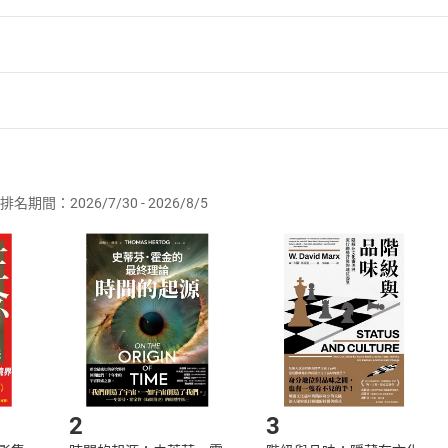
者保護法
第
19
條第
1
項後段
暨
通訊交易解除權合理例外情事適用
供即為完成之線上服務，經消費者事先同意始提供。」 之商品
排名期間：2026/7/30 - 2026/8/5
訂購本店鋪之商品即代表知悉本店鋪所銷售之商品為電子書，屬
取電子書，不得請求退貨退款。
品
放入
購物車
登入
帳號
欲取消訂單或辦理退貨時，請登入樂天市場，並於「我的訂單」
Shopping cart
Login
將依您的申請進行審核，待審核通過後將為您辦理退款事宜。
市場須以整筆訂單為單位進行取消/退貨，恕無法以單支商品取消
如何開始使用？
.選擇閱讀載具
Step2.
2
3