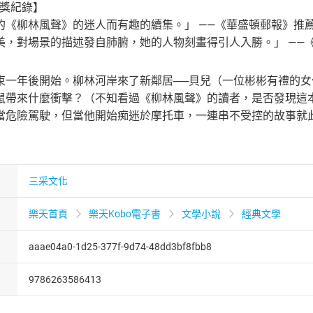
得獎紀錄】
的《柳林風聲》的迷人而有趣的續集。」 ——《華盛頓郵報》推
美，對場景的描述發自肺腑，她的人物刻畫得引人入勝。」 ——
束一年後開始。柳林河岸來了新鄰居──貝兒（一位彬彬有禮的
鼠帶來什麼衝擊？（不知看過《柳林風聲》的讀者，是否發現這
危險駕駛，但當他開始痴迷於摩托車，一連串不受控的故事就此展開
三采文化
樂天首頁
樂天Kobo電子書
文學小說
經典文學
aaae04a0-1d25-377f-9d74-48dd3bf8fbb8
9786263586413