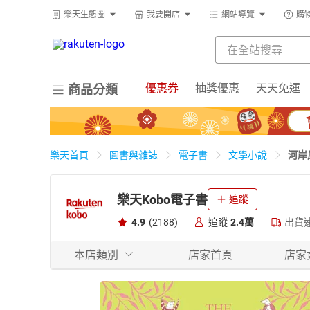
樂天生態圈
我要開店
網站導覽
購
優惠券
抽獎優惠
天天免運
商品分類
河岸
樂天首頁
圖書與雜誌
電子書
文學小說
樂天Kobo電子書
追蹤
4.9
(2188)
追蹤
2.4萬
出貨
本店類別
店家首頁
店家