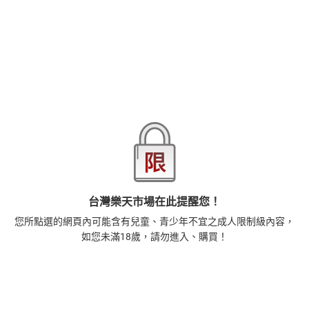
商品分類
樂天首頁
樂天Kobo電子書
18+成人
漫畫/輕小說
商品貨號(SKU)
aab6877e-12f0-3445-bc20-68928242644d
退換貨須知
本店熱銷商品
排名期間：2026/7/30 - 2026/8/5
1
正念殺機【NETFLIX影集Murder Mindfully蓄弒待發】
台灣樂天市場在此提醒您！
【電子書】
您所點選的網頁內可能含有兒童、青少年不宜之成人限制級內容，
308
$
如您未滿18歲，請勿進入、購買！
1
%
(賺
3
點)
2
時間的起源：史蒂芬．霍金的最終理論【電子書】
455
$
1
%
(賺
4
點)