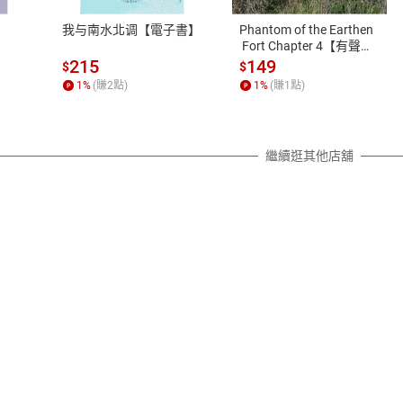
之權利，遽消費者保護法及通訊交
我与南水北调【電子書】
Phantom of the Earthen
除權合理例外情事適用準則，依商
 Fort Chapter 4【有聲
書】
質各有不同規定。詳細退換貨說明
215
149
$
$
照各商品說明。
1
%
(賺
2
點)
1
%
(賺
1
點)
詳細說明
繼續逛其他店舖