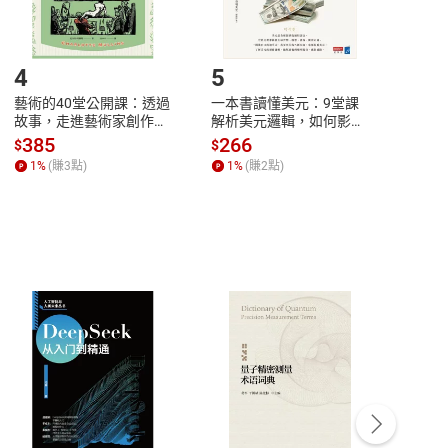
登入帳號，下載書籍後看書
4
5
6
藝術的40堂公開課：透過
一本書讀懂美元：9堂課
本物
故事，走進藝術家創作現
解析美元邏輯，如何影響
說，
場，看藝術如何誕生、如
全球經濟和每個人的投資
來】
385
266
28
$
$
$
何形塑人類生活【電子
【電子書】
1
%
(賺
3
點)
1
%
(賺
2
點)
1
%
書】
客服資訊
豫期
服務時間：週一到週五 10:00-12:00、