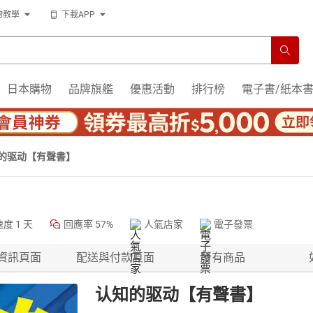
物教學
下載APP
日本購物
品牌旗艦
優惠活動
排行榜
電子書/紙本
的驱动【有聲書】
速度
1 天
回應率
57%
人氣店家
電子發票
資訊頁面
配送與付款頁面
所有商品
认知的驱动【有聲書】