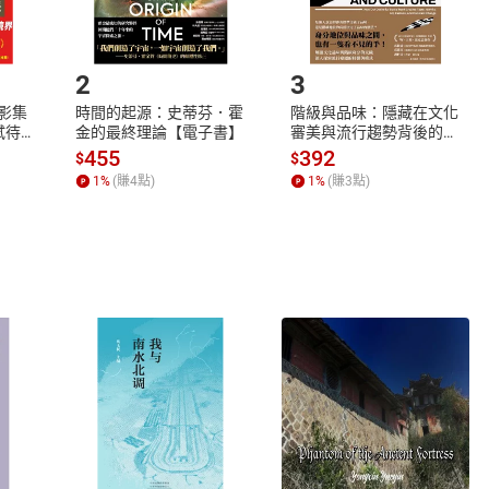
.選擇閱讀載具
Step2.
2
3
X影集
時間的起源：史蒂芬．霍
階級與品味：隱藏在文化
蓄弒待
金的最終理論【電子書】
審美與流行趨勢背後的地
位渴望【電子書】
455
392
$
$
1
%
(賺
4
點)
1
%
(賺
3
點)
式
退換貨規範
、LINE PAY、AFTEE
本店是否提供消費者保護法七日猶