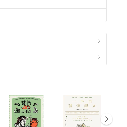
準則
第
2
條第
5
款之規定，「非以有形媒介提供之數位
，不適用消保法第
19
條第
1
項七日內無條件退貨之規
非以有形媒介提供之數位內容，消費者同意若訂購後
付款
方式
完成
訂單
中點選「瀏覽訂單明細」
>
「申請取消訂單
/
退
Payment
Complete
/退貨。