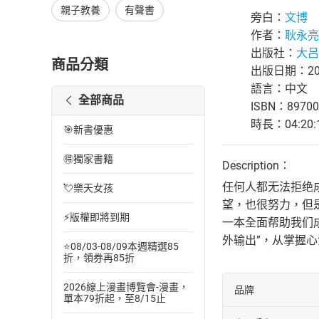
親子教養
有聲書
旁白：
文博
作者：
耿永亮
出版社：
大吕
商品分類
出版日期：202
語言：中文
全部商品
ISBN：89700
時長：04:20:
🎯新書優惠
🉐獨家書籍
Description：
任何人都无法拒绝
💘樂天女孩
望，也很努力，但
⚡版權即將到期
一本全面帮助我们
外输出”，从掌握
⭐08/03-08/09本週精選85
折，領券再85折
2026線上漫畫博覽會-漫畫，
品牌
單本79折起，至8/15止