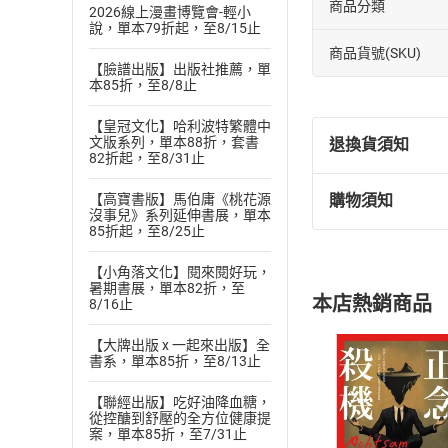
商品分類
2026線上漫畫博覽會-輕小
說，單本79折起，至8/15止
商品貨號(SKU)
【臉譜出版】出版社推薦，單
本85折，至8/8止
【皇冠文化】哈利波特繁體中
文版系列，單本88折，套書
退換貨須知
82折起，至8/31止
【高寶書版】馬伯庸《桃花源
購物須知
退換貨規定：
沒事兒》系列延伸書展，單本
85折起，至8/25止
(
一
)
依
消費
內容或一經提
【小角落文化】閱來閱好玩，
購書須知
定。
暑期書展，單本82折，至
本店熱銷商品
8/16止
(
二
)
消費者
且已下載
/
存
挑選
商
【大牌出版 x 一起來出版】全
書系，單本85折，至8/13止
退貨方式：您
Choose
貨」，本店鋪
【聯經出版】吃好油降血糖，
請注意，樂天
從控醣到舒壓的全方位健康提
購書後，
案，單本85折，至7/31止