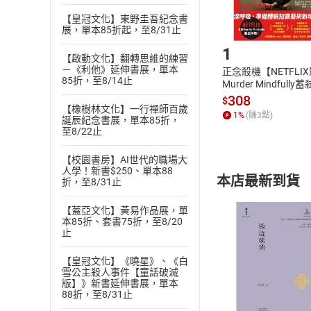
【皇冠文化】東野圭吾紀念書
Step1
展，單本85折起，至8/31止
1
【啟動文化】翻轉思維的練習
－《利他》延伸書展，單本
正念殺機【NETFLI
85折，至8/14止
Murder Mindfully
發】【電子書】
308
$
【橡樹林文化】一行禪師百歲
1
%
(賺
3
點)
誕辰紀念書展，單本85折，
至8/22止
【校園書房】AI世代的職場大
人學！新書$250、單本88
本店最新到貨
折，至8/31止
【蓋亞文化】黃易作品展，單
本85折、套書75折，至8/20
止
【皇冠文化】《曉星》、《白
雪公主殺人事件【童話破滅
付款方
版】》新書延伸書展，單本
88折，至8/31止
ATM轉帳、信用卡