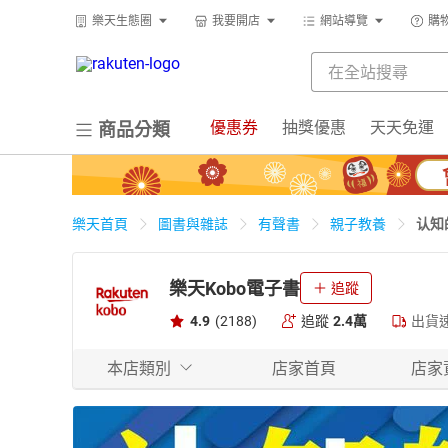
樂天生態圈
我要開店
網站導覽
購
優惠券
抽獎優惠
天天免運
商品分類
认知
樂天首頁
圖書與雜誌
有聲書
親子教養
樂天Kobo電子書
追蹤
4.9
(2188)
追蹤
2.4萬
出貨
本店類別
店家首頁
店家