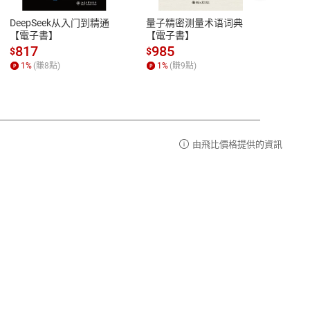
易解
13:00-17:00 (國定假日及例假日休息)
DeepSeek从入门到精通
量子精密测量术语词典
新西
品性
客服電話：0080-1857077
【電子書】
【電子書】
计研
請參
客服信箱：
聯絡店家
817
985
98
$
$
$
1
%
(賺
8
點)
1
%
(賺
9
點)
1
%
由飛比價格提供的資訊