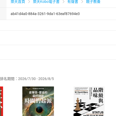
樂天首頁
樂天Kobo電子書
有聲書
親子教養
ab41d4a0-884a-3261-9da1-63eaf87694e3
者保護法
第
19
條第
1
項後段
暨
通訊交易解除權合理例外情事適用
供即為完成之線上服務，經消費者事先同意始提供。」 之商品
排名期間：2026/7/30 - 2026/8/5
訂購本店鋪之商品即代表知悉本店鋪所銷售之商品為電子書，屬
取電子書，不得請求退貨退款。
品
放入
購物車
登入
帳號
欲取消訂單或辦理退貨時，請登入樂天市場，並於「我的訂單」
Shopping cart
Login
將依您的申請進行審核，待審核通過後將為您辦理退款事宜。
市場須以整筆訂單為單位進行取消/退貨，恕無法以單支商品取消
如何開始使用？