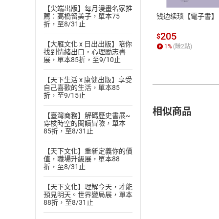
【尖端出版】每月漫畫名家推
钱边续琐【電子書】
薦：高橋留美子，單本75
折，至8/31止
205
$
【大雁文化 x 日出出版】陪你
1
%
(賺
2
點)
找到情緒出口，心理勵志書
展，單本85折，至9/10止
【天下生活 x 康健出版】享受
自己喜歡的生活，單本85
折，至9/15止
相似商品
【臺灣商務】解碼歷史書展~
穿梭時空的閱讀冒險，單本
85折，至8/31止
【天下文化】重新定義你的價
值，職場升級展，單本88
折，至8/31止
【天下文化】理解今天，才能
預見明天。世界變局展，單本
88折，至8/31止