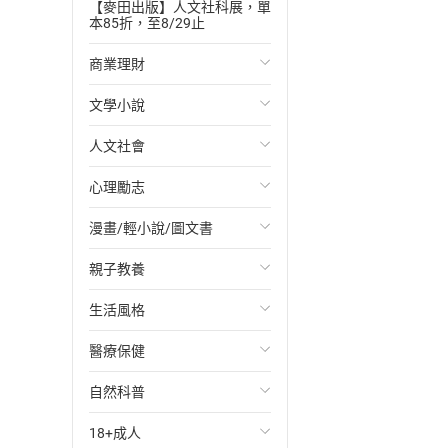
【麥田出版】人文社科展，單
本85折，至8/29止
商業理財
文學小說
投資理財
人文社會
經濟/趨勢
歐美文學
心理勵志
財務/金融
日本文學
國際關係
漫畫/輕小說/圖文書
管理/領導
韓國文學
政治
心靈成長/情緒
親子教養
職場工作術
華文文學
社會科學
人際關係
輕小說
生活風格
成功法
經典文學
台灣/中國歷史
兩性關係
奇幻/科幻
教育現場
醫療保健
行銷/廣告
成長/家庭生活小說
日/韓歷史
心理學
愛情故事
兒童文學/故事
飲食/食譜
自然科普
傳記
懸疑/推理小說
其他歷史/史學
職場/社會寫實
兒童科普/學習
健身/美顏
健康/養生
18+成人
商務/商學
科幻/奇幻小說
法律
懸疑/推理
育兒百科
運動/遊戲
常見疾病
生物科學