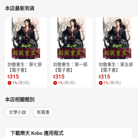
本店最新到貨
剑傲重生：第七部
剑傲重生：第一部
剑傲重生：第五部
【電子書】
【電子書】
【電子書】
315
315
315
$
$
$
1
%
(賺
3
點)
1
%
(賺
3
點)
1
%
(賺
3
點)
本店相關類別
文學小說
有聲書
下載樂天 Kobo 應用程式