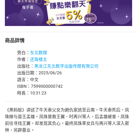
商品詳情
旁白：
东北数媒
作者：
还珠楼主
出版社：
黑龙江东北数字出版传媒有限公司
出版日期：2025/06/26
語言：中文
ISBN：7599000000742
時長：10:31:23
《黑蚂蚁》讲述了牛天泰父女为避仇家逃至云南，牛天泰死后，凤
珠嫁与苗王孟雄。凤珠曾救王翼、时再兴等人，后孟雄被害，凤珠
前往寻找王翼，却发现其负心。最终凤珠率女兵与再兴等人深入密
林，另辟基业。