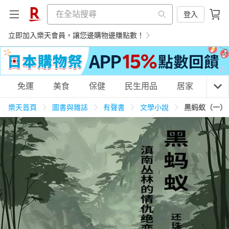
登入
立即加入樂天會員，讓您邊購物邊賺點數！
購物網分類
免運
美食
保健
民生用品
居家
3C
樂天首頁
圖書與雜誌
有聲書
文學小說
黑蚂蚁（一）
天天免運
美食蛋糕
養生保健
民生用品
居家生活
3C家電
運動休閒
親子玩具
女裝
男裝
化妝保養
情趣用品