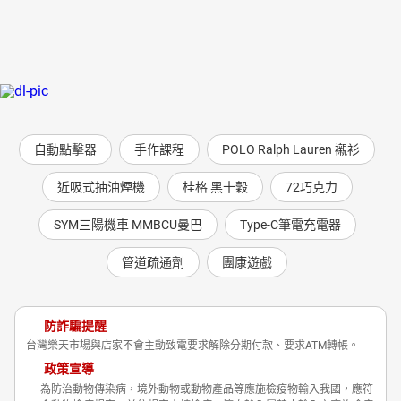
自動點擊器
手作課程
POLO Ralph Lauren 襯衫
近吸式抽油煙機
桂格 黑十穀
72巧克力
SYM三陽機車 MMBCU曼巴
Type-C筆電充電器
管道疏通劑
團康遊戲
防詐騙提醒
台灣樂天市場與店家不會主動致電要求解除分期付款、要求ATM轉帳。
政策宣導
為防治動物傳染病，境外動物或動物產品等應施檢疫物輸入我國，應符