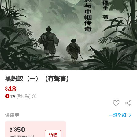
日本購物
電子/紙本書
HOT
黑蚂蚁（一）【有聲書】
48
$
1%
(賺0點)
優惠券
一鍵全領
50
$
折
領取
滿555元可用