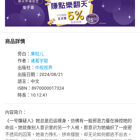
商品詳情
旁白：
果粒儿
作者：
诸葛宇聪
出版社：
中视视界
出版日期：2024/08/21
語言：中文
ISBN：8970000017324
時長：10:12:41
内容简介：
《一号嫌疑人》她总是厄运缠身，仿佛有一股邪恶力量在操控她的
命运。她就像别人意识里的另一个人格，那意识为她编织了一座密
不透风的囚笼。她奋力挣扎、拼命摆脱，却无论如何都逃不出去。