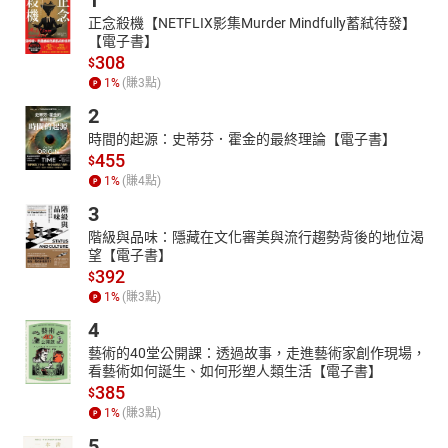
1
正念殺機【NETFLIX影集Murder Mindfully蓄弒待發】
【電子書】
308
$
1
%
(賺
3
點)
2
時間的起源：史蒂芬．霍金的最終理論【電子書】
455
$
1
%
(賺
4
點)
3
階級與品味：隱藏在文化審美與流行趨勢背後的地位渴
望【電子書】
392
$
1
%
(賺
3
點)
4
藝術的40堂公開課：透過故事，走進藝術家創作現場，
看藝術如何誕生、如何形塑人類生活【電子書】
385
$
1
%
(賺
3
點)
5