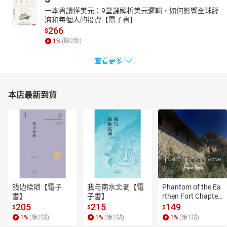
一本書讀懂美元：9堂課解析美元邏輯，如何影響全球經
濟和每個人的投資【電子書】
266
$
1
%
(賺
2
點)
查看更多
本店最新到貨
钱边续琐【電子
我与南水北调【電
Phantom of the Ea
書】
子書】
rthen Fort Chapter
 4【有聲書】
205
215
149
$
$
$
1
%
(賺
2
點)
1
%
(賺
2
點)
1
%
(賺
1
點)