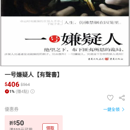
日本購物
電子/紙本書
HOT
一号嫌疑人【有聲書】
406
$
$
564
1%
(賺4點)
優惠券
一鍵全領
50
$
折
領取
滿555元可用