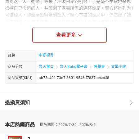
直到这一天，她终于等来了冲破囚笼的机会，于是毫不手软地杀死
操控自己命运的人，并策划了匪夷所思的连环诡局。警方将她列为1
号嫌疑人，却丝毫没察觉到坠入了精心布控的诡局中，俨然成了她
手中的棋子，任由摆布，直至达到那个让人不寒而栗的目的。她究
竟设下怎样的骇人诡局？警方能解开诡局及背后不为人知的秘密
查看更多
吗？
作者简介：
诸葛宇聪，黑龙江人，中国青少年作家协会会员，擅长悬疑推理小
品牌
中视视界
说创作，2010年至今已签约出版《藏戒》，《驼皮地图》，《雨夜
连环凶杀》《神鹰王冠》《贝多芬的救赎》等多部长篇小说。
商品分類
樂天首頁
樂天Kobo電子書
有聲書
文學小說
主播简介：
商品貨號(SKU)
ab73c401-73d7-3601-9546-f7837ae4c4f8
果粒儿，职业播客。从事有声行业多年，主流听书网站有众多有声
作品，代表作有《我的老婆是特种兵》、《邪王独宠六小姐》、
《我在古代皇宫混》等等，其播音特色，声音稳重端庄，音色多
退換貨須知
变。
本店熱銷商品
排名期間：2026/7/30 - 2026/8/5