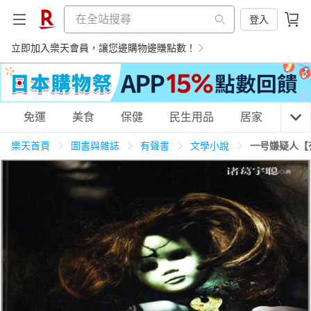
登入
立即加入樂天會員，讓您邊購物邊賺點數！
購物網分類
免運
美食
保健
民生用品
居家
3C
樂天首頁
圖書與雜誌
有聲書
文學小說
一号嫌疑人【
天天免運
美食蛋糕
養生保健
民生用品
居家生活
3C家電
運動休閒
親子玩具
女裝
男裝
化妝保養
情趣用品