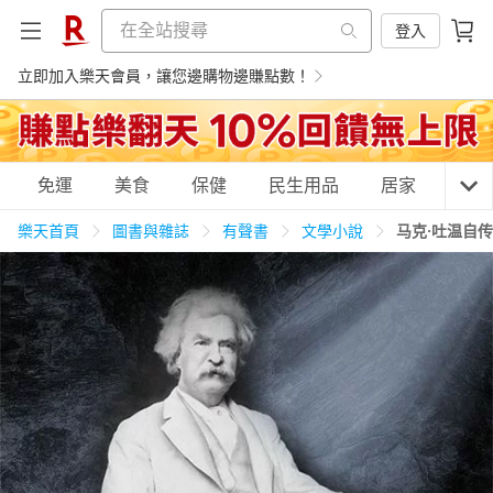
登入
立即加入樂天會員，讓您邊購物邊賺點數！
購物網分類
免運
美食
保健
民生用品
居家
3C
樂天首頁
圖書與雜誌
有聲書
文學小說
马克·吐温自
天天免運
美食蛋糕
養生保健
民生用品
居家生活
3C家電
運動休閒
親子玩具
女裝
男裝
化妝保養
情趣用品