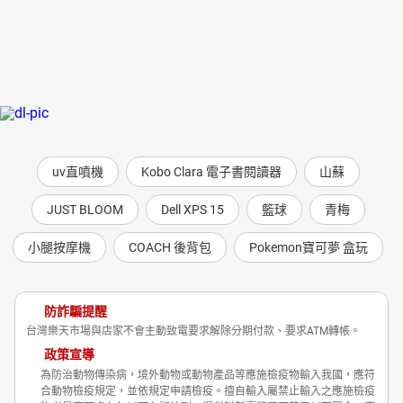
uv直噴機
Kobo Clara 電子書閱讀器
山蘇
JUST BLOOM
Dell XPS 15
籃球
青梅
小腿按摩機
COACH 後背包
Pokemon寶可夢 盒玩
防詐騙提醒
台灣樂天市場與店家不會主動致電要求解除分期付款、要求ATM轉帳。
政策宣導
為防治動物傳染病，境外動物或動物產品等應施檢疫物輸入我國，應符
合動物檢疫規定，並依規定申請檢疫。擅自輸入屬禁止輸入之應施檢疫