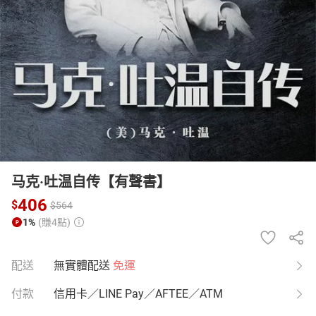
日本購物
電子/紙本書
HOT
马克·吐温自传【有聲書】
406
$
$
564
1%
(賺4點)
配送
無實體配送
免運
付款
信用卡／LINE Pay／AFTEE／ATM