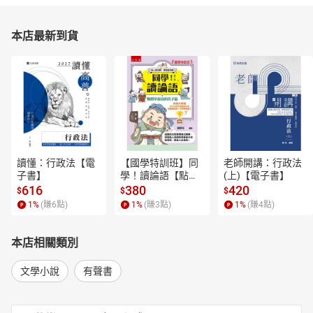
本店最新到貨
讀懂：行政法【電
【國學特訓班】同
老師開講：行政法
子書】
學！讀論語【點閱
(上)【電子書】
率最高的孔子篇】
616
380
420
$
$
$
逗趣的文配圖情境
1
%
(賺
6
點)
1
%
(賺
3
點)
1
%
(賺
4
點)
式講解，學習聖人
老師和學霸弟子的
高情商，開拓人生
本店相關類別
格局！【電子書】
文學小說
有聲書