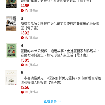
時間的起源：史蒂芬．霍金的最終理論【電子書】
455
$
1
%
(賺
4
點)
3
階級與品味：隱藏在文化審美與流行趨勢背後的地位渴
望【電子書】
392
$
1
%
(賺
3
點)
4
藝術的40堂公開課：透過故事，走進藝術家創作現場，
看藝術如何誕生、如何形塑人類生活【電子書】
385
$
1
%
(賺
3
點)
5
一本書讀懂美元：9堂課解析美元邏輯，如何影響全球經
濟和每個人的投資【電子書】
266
$
1
%
(賺
2
點)
查看更多