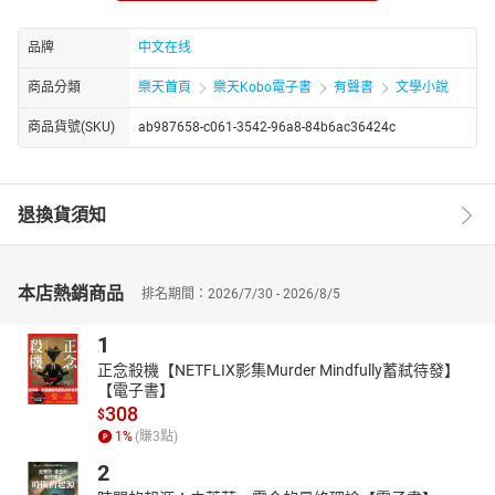
意的方式在书写自己的人生，想到了就说出来了然后记录下来，可
是，细细斟酌之下，字里行间都包含着他的睿智。除却辛辣，马克·
品牌
中文在线
吐温日常生活中的“搞笑”天赋也可从自传中觅得。自传管理人赫斯特
商品分類
樂天首頁
樂天Kobo電子書
有聲書
文學小說
称：“这份书稿我已经读过无数次，但每一次都忍不住发笑。这个男
人的言谈笑骂皆成文学，而自传则是高潮，是那种创作力的顶峰。”
商品貨號(SKU)
ab987658-c061-3542-96a8-84b6ac36424c
退換貨須知
本店熱銷商品
排名期間：2026/7/30 - 2026/8/5
1
正念殺機【NETFLIX影集Murder Mindfully蓄弒待發】
【電子書】
308
$
1
%
(賺
3
點)
2