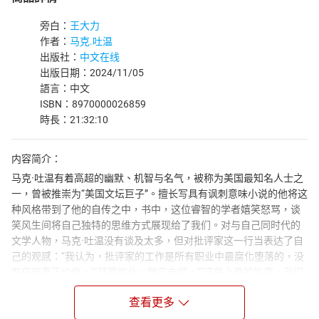
旁白：
王大力
作者：
马克.吐温
出版社：
中文在线
出版日期：2024/11/05
語言：中文
ISBN：8970000026859
時長：21:32:10
内容简介：
马克·吐温有着高超的幽默、机智与名气，被称为美国最知名人士之
一，曾被推崇为“美国文坛巨子”。擅长写具有讽刺意味小说的他将这
种风格带到了他的自传之中，书中，这位睿智的学者嬉笑怒骂，谈
笑风生间将自己独特的思维方式展现给了我们。对与自己同时代的
文学人物，马克·吐温没有谈及太多，但对批评家这一行当表达了自
己的观感：“我认为，批评家的工作是所有职业中最腐化堕落的，没
有任何真正价值。”“尽管如此，随它去吧。”“这是上帝的旨意，我们
必须要有批评家、传教士、国会议员和滑稽演员，我们必须承受这
查看更多
些负担。”同时，这本自传也不乏马克·吐温对私生活的讲述，他甚至
用了很长的篇幅，抒发他对一个女人的愤怒。他似乎是以一种很随