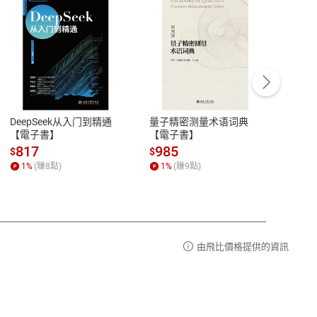
客服資訊
豫期
服務時間：週一到週五 10:00-12:00、
易解
13:00-17:00 (國定假日及例假日休息)
DeepSeek从入门到精通
量子精密测量术语词典
新西
品性
客服電話：0080-1857077
【電子書】
【電子書】
计研
請參
客服信箱：
聯絡店家
817
985
98
$
$
$
1
%
(賺
8
點)
1
%
(賺
9
點)
1
%
由飛比價格提供的資訊