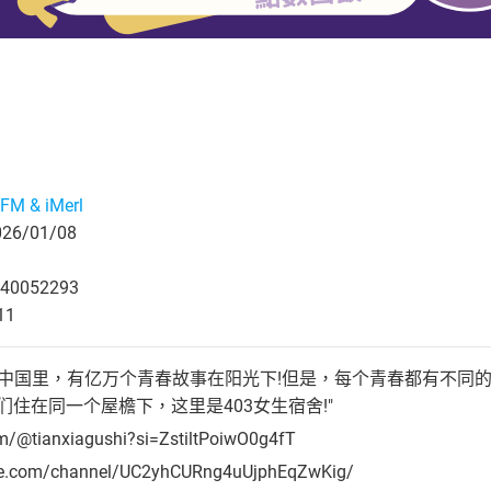
M & iMerl
6/01/08
40052293
11
，中国里，有亿万个青春故事在阳光下!但是，每个青春都有不同
们住在同一个屋檐下，这里是403女生宿舍!"
om/@tianxiagushi?si=ZstiltPoiwO0g4fT
be.com/channel/UC2yhCURng4uUjphEqZwKig/