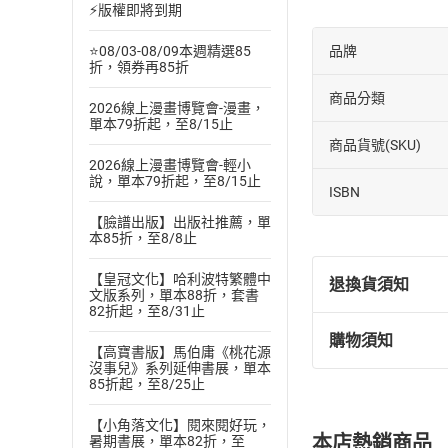
⚡版權即將到期
⭐08/03-08/09本週精選85
品牌
折，領券再85折
商品分類
2026線上漫畫博覽會-漫畫，
單本79折起，至8/15止
商品貨號(SKU)
2026線上漫畫博覽會-輕小
說，單本79折起，至8/15止
ISBN
【臉譜出版】出版社推薦，單
本85折，至8/8止
【皇冠文化】哈利波特繁體中
退換貨須知
文版系列，單本88折，套書
82折起，至8/31止
購物須知
退換貨規定：
【高寶書版】馬伯庸《桃花源
沒事兒》系列延伸書展，單本
(
一
)
依
消費
85折起，至8/25止
內容或一經提
購書須知
定。
【小角落文化】閱來閱好玩，
本店熱銷商品
暑期書展，單本82折，至