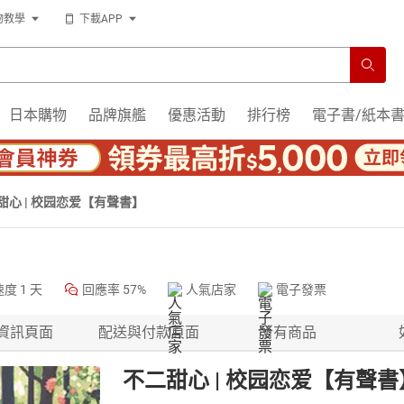
物教學
下載APP
日本購物
品牌旗艦
優惠活動
排行榜
電子書/紙本
甜心 | 校园恋爱【有聲書】
速度
1 天
回應率
57%
人氣店家
電子發票
資訊頁面
配送與付款頁面
所有商品
不二甜心 | 校园恋爱【有聲書