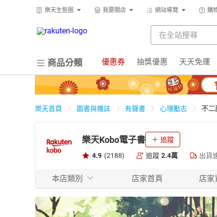
樂天生態圈
我要開店
網站導覽
購
優惠券
抽獎優惠
天天免運
商品分類
不二
樂天首頁
圖書與雜誌
有聲書
心理勵志
樂天Kobo電子書
追蹤
4.9
(2188)
追蹤
2.4萬
出貨
本店類別
店家首頁
店家