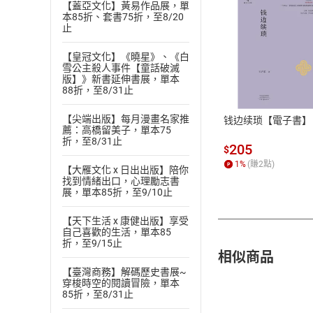
【蓋亞文化】黃易作品展，單
本85折、套書75折，至8/20
止
【皇冠文化】《曉星》、《白
付款方
雪公主殺人事件【童話破滅
版】》新書延伸書展，單本
88折，至8/31止
ATM轉帳、信用卡
【尖端出版】每月漫畫名家推
钱边续琐【電子書】
薦：高橋留美子，單本75
折，至8/31止
205
$
1
%
(賺
2
點)
【大雁文化 x 日出出版】陪你
找到情緒出口，心理勵志書
展，單本85折，至9/10止
【天下生活 x 康健出版】享受
自己喜歡的生活，單本85
折，至9/15止
相似商品
【臺灣商務】解碼歷史書展~
穿梭時空的閱讀冒險，單本
85折，至8/31止