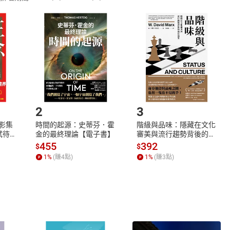
訂購本店鋪之商品即代表知悉本店鋪所銷售之商品為電子書，屬
取電子書，不得請求退貨退款。
品
放入
購物車
登入
帳號
欲取消訂單或辦理退貨時，請登入樂天市場，並於「我的訂單」
Shopping cart
Login
將依您的申請進行審核，待審核通過後將為您辦理退款事宜。
市場須以整筆訂單為單位進行取消/退貨，恕無法以單支商品取消
如何開始使用？
.選擇閱讀載具
Step2.
2
3
X影集
時間的起源：史蒂芬．霍
階級與品味：隱藏在文化
蓄弒待
金的最終理論【電子書】
審美與流行趨勢背後的地
位渴望【電子書】
455
392
$
$
1
%
(賺
4
點)
1
%
(賺
3
點)