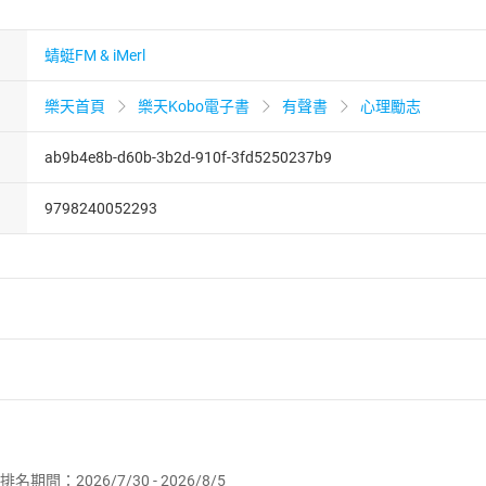
蜻蜓FM & iMerl
樂天首頁
樂天Kobo電子書
有聲書
心理勵志
ab9b4e8b-d60b-3b2d-910f-3fd5250237b9
9798240052293
者保護法
第
19
條第
1
項後段
暨
通訊交易解除權合理例外情事適用
供即為完成之線上服務，經消費者事先同意始提供。」 之商品
排名期間：2026/7/30 - 2026/8/5