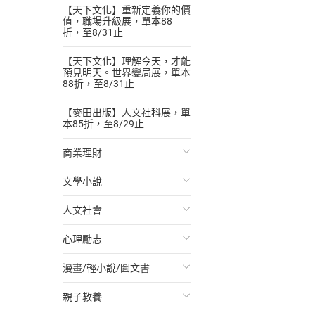
【天下文化】重新定義你的價
值，職場升級展，單本88
折，至8/31止
【天下文化】理解今天，才能
預見明天。世界變局展，單本
88折，至8/31止
【麥田出版】人文社科展，單
本85折，至8/29止
商業理財
文學小說
投資理財
人文社會
經濟/趨勢
歐美文學
心理勵志
財務/金融
日本文學
國際關係
漫畫/輕小說/圖文書
管理/領導
韓國文學
政治
心靈成長/情緒
親子教養
職場工作術
華文文學
社會科學
人際關係
輕小說