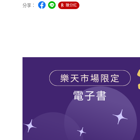
分享：
賺分紅