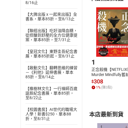
(
二
)
消費者
8/16止
且已下載
/
存
挑選
商
【大牌出版 x 一起來出版】全
退貨方式：您
Choose
書系，單本85折，至8/13止
貨」，本店鋪
請注意，樂天
【聯經出版】吃好油降血糖，
購書後，
從控醣到舒壓的全方位健康提
案，單本85折，至7/31止
【皇冠文化】東野圭吾紀念書
Step1
展，單本85折起，至8/31止
1
【啟動文化】翻轉思維的練習
正念殺機【NETFLI
－《利他》延伸書展，單本
Murder Mindfully
85折，至8/14止
發】【電子書】
308
$
1
%
(賺
3
點)
【橡樹林文化】一行禪師百歲
誕辰紀念書展，單本85折，
至8/22止
【校園書房】AI世代的職場大
本店最新到貨
人學！新書$250、單本88
折，至8/31止