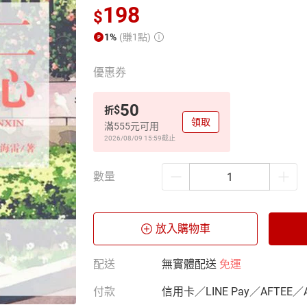
198
$
1%
(賺1點)
優惠券
50
$
折
領取
滿555元可用
2026/08/09 15:59
截止
數量
放入購物車
配送
無實體配送
免運
付款
信用卡／LINE Pay／AFTEE／