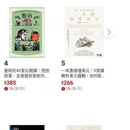
非以有形媒介提供之數位內容，消費者同意若訂購後
付款
方式
完成
訂單
中點選「瀏覽訂單明細」
>
「申請取消訂單
/
退
Payment
Complete
/退貨。
登入帳號，下載書籍後看書
4
5
6
藝術的40堂公開課：透過
一本書讀懂美元：9堂課
本物
故事，走進藝術家創作現
解析美元邏輯，如何影響
說，
場，看藝術如何誕生、如
全球經濟和每個人的投資
來】
385
266
28
$
$
$
何形塑人類生活【電子
【電子書】
1
%
(賺
3
點)
1
%
(賺
2
點)
1
%
書】