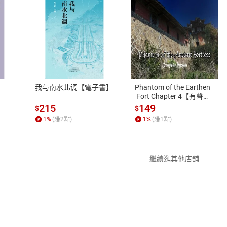
式
退換貨規範
、LINE PAY、AFTEE
本店是否提供消費者保護法七日猶
之權利，遽消費者保護法及通訊交
我与南水北调【電子書】
Phantom of the Earthen
除權合理例外情事適用準則，依商
 Fort Chapter 4【有聲
書】
質各有不同規定。詳細退換貨說明
215
149
$
$
照各商品說明。
1
%
(賺
2
點)
1
%
(賺
1
點)
詳細說明
繼續逛其他店舖