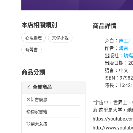
本店相關類別
商品詳情
心理勵志
文學小說
旁白：
声工厂
作者：
海雷
有聲書
出版社：
蜻蜓F
出版日期：202
語言：中文
商品分類
ISBN：97982
時長：16:42:
全部商品
🎯新書優惠
"宇宙中，世界上
落!这里是大学，她
🉐獨家書籍
https://youtube.c
💘樂天女孩
http://www.youtu