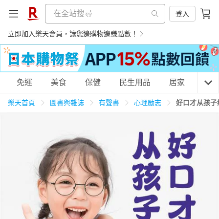
登入
立即加入樂天會員，讓您邊購物邊賺點數！
購物網分類
免運
美食
保健
民生用品
居家
3C
樂天首頁
圖書與雜誌
有聲書
心理勵志
好口才从孩子
天天免運
美食蛋糕
養生保健
民生用品
居家生活
3C家電
運動休閒
親子玩具
女裝
男裝
化妝保養
情趣用品