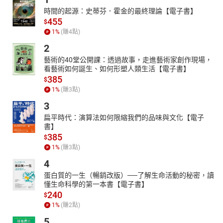
時間的起源：史蒂芬．霍金的最終理論【電子書】
455
$
1
%
(賺
4
點)
2
藝術的40堂公開課：透過故事，走進藝術家創作現場，
看藝術如何誕生、如何形塑人類生活【電子書】
385
$
1
%
(賺
3
點)
3
扁平時代：演算法如何限縮我們的品味與文化【電子
書】
385
$
1
%
(賺
3
點)
4
蛋白質的一生（暢銷改版）──了解生命活動的秘密，讀
懂生命科學的第一本書【電子書】
240
$
1
%
(賺
2
點)
5