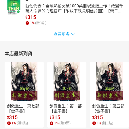
隨他們去：全球熱銷突破1000萬冊現象級巨作！改變千
萬人命運的心理技巧【附放下執念明信片圖】【電子
書】
315
$
1
%
(賺
3
點)
查看更多
本店最新到貨
剑傲重生：第七部
剑傲重生：第一部
剑傲重生：第五部
【電子書】
【電子書】
【電子書】
315
315
315
$
$
$
1
%
(賺
3
點)
1
%
(賺
3
點)
1
%
(賺
3
點)