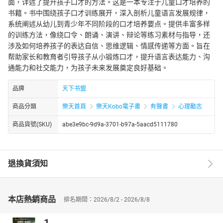
面，详述了提升孩子口才的方法。这是一本专注于儿童口才培养的
书籍。书中围绕孩子口才训练展开，深入剖析儿童语言发展规律，
系统阐述从幼儿到青少年不同阶段的口才培养要点。提供丰富多样
的训练方法，像绕口令、朗诵、演讲、辩论等练习素材与指导，还
涉及如何培养孩子的表达自信、思维逻辑、情感传递等方面。旨在
帮助家长和教育者引导孩子从小锻炼口才，提升语言表达能力、沟
通能力和社交能力，为孩子未来发展奠定良好基础。
品牌
天下书盟
商品分類
樂天首頁
樂天Kobo電子書
有聲書
心理勵志
商品貨號(SKU)
abe3e9bc-9d9a-3701-b97a-5aacd5111780
退換貨須知
本店熱銷商品
排名期間：2026/8/2 - 2026/8/8
1