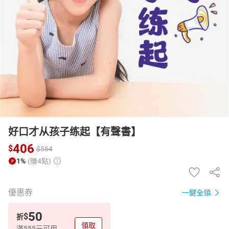
日本購物
電子/紙本書
HOT
好口才从孩子练起【有聲書】
406
$
$
564
1%
(賺4點)
優惠券
一鍵全領
50
$
折
領取
滿555元可用