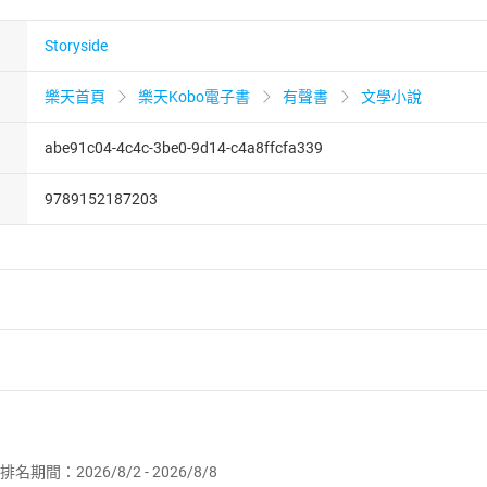
Storyside
樂天首頁
樂天Kobo電子書
有聲書
文學小說
abe91c04-4c4c-3be0-9d14-c4a8ffcfa339
9789152187203
者保護法
第
19
條第
1
項後段
暨
通訊交易解除權合理例外情事適用
供即為完成之線上服務，經消費者事先同意始提供。」 之商品
排名期間：2026/8/2 - 2026/8/8
訂購本店鋪之商品即代表知悉本店鋪所銷售之商品為電子書，屬