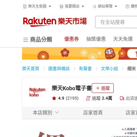
樂天生態圈
我要開店
網站導覽
購
優惠券
抽獎優惠
天天免運
商品分類
细米
樂天首頁
圖書與雜誌
有聲書
文學小說
樂天Kobo電子書
追蹤
4.9
(2195)
追蹤
2.4萬
出貨
本店類別
店家首頁
店家