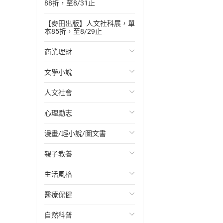
88折，至8/31止
【麥田出版】人文社科展，單
本85折，至8/29止
商業理財
文學小說
投資理財
人文社會
經濟/趨勢
歐美文學
心理勵志
財務/金融
日本文學
國際關係
漫畫/輕小說/圖文書
管理/領導
韓國文學
政治
心靈成長/情緒
親子教養
職場工作術
華文文學
社會科學
人際關係
輕小說
生活風格
成功法
經典文學
台灣/中國歷史
兩性關係
奇幻/科幻
教育現場
醫療保健
行銷/廣告
成長/家庭生活小說
日/韓歷史
心理學
愛情故事
兒童文學/故事
飲食/食譜
自然科普
傳記
懸疑/推理小說
其他歷史/史學
職場/社會寫實
兒童科普/學習
健身/美顏
健康/養生