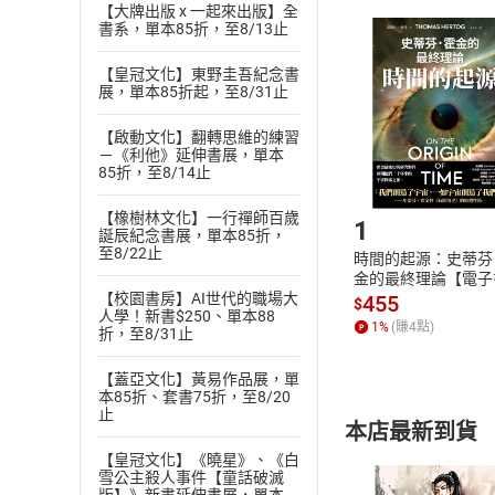
【大牌出版 x 一起來出版】全
且已下載
/
存
挑選
商
書系，單本85折，至8/13止
退貨方式：您
Choose
【皇冠文化】東野圭吾紀念書
貨」，本店鋪
展，單本85折起，至8/31止
請注意，樂天
購書後，
【啟動文化】翻轉思維的練習
－《利他》延伸書展，單本
85折，至8/14止
Step1
【橡樹林文化】一行禪師百歲
1
誕辰紀念書展，單本85折，
至8/22止
時間的起源：史蒂芬
金的最終理論【電子
【校園書房】AI世代的職場大
455
$
人學！新書$250、單本88
1
%
(賺
4
點)
折，至8/31止
【蓋亞文化】黃易作品展，單
本85折、套書75折，至8/20
止
本店最新到貨
【皇冠文化】《曉星》、《白
雪公主殺人事件【童話破滅