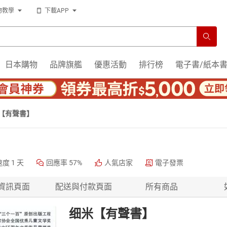
物教學
下載APP
日本購物
品牌旗艦
優惠活動
排行榜
電子書/紙本
【有聲書】
速度
1 天
回應率
57%
人氣店家
電子發票
資訊頁面
配送與付款頁面
所有商品
细米【有聲書】