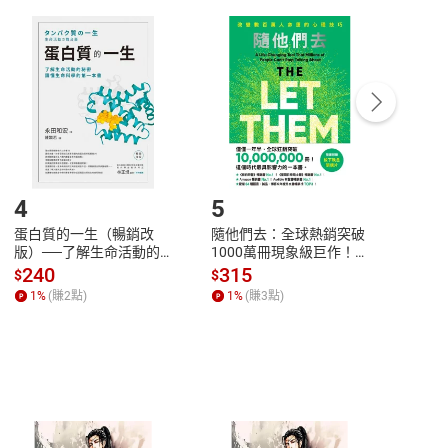
付款
方式
完成
訂單
中點選「瀏覽訂單明細」
>
「申請取消訂單
/
退
Payment
Complete
/退貨。
登入帳號，下載書籍後看書
4
5
6
蛋白質的一生（暢銷改
隨他們去：全球熱銷突破
理當
版）──了解生命活動的
1000萬冊現象級巨作！
快樂
秘密，讀懂生命科學的第
改變千萬人命運的心理技
理解
240
315
30
$
$
$
一本書【電子書】
巧【附放下執念明信片
慮、
1
%
(賺
2
點)
1
%
(賺
3
點)
1
%
圖】【電子書】
書】