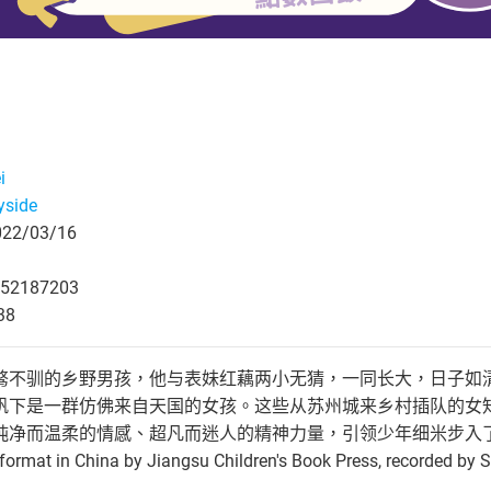
i
yside
2/03/16
52187203
38
骜不驯的乡野男孩，他与表妹红藕两小无猜，一同长大，日子如
帆下是一群仿佛来自天国的女孩。这些从苏州城来乡村插队的女
而温柔的情感、超凡而迷人的精神力量，引领少年细米步入了新的成长历程。
 format in China by Jiangsu Children's Book Press, recorded by