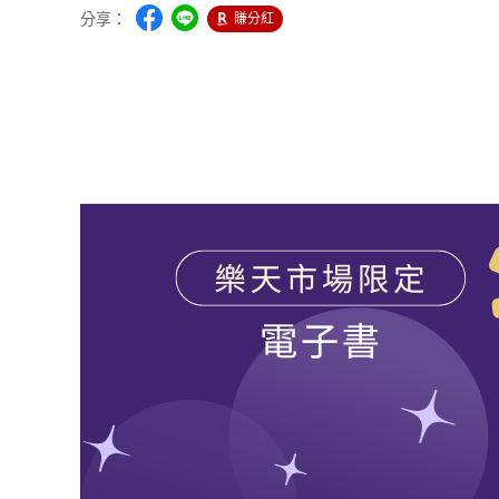
分享：
賺分紅