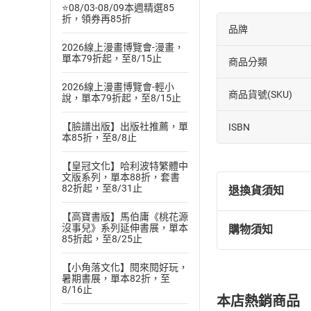
⭐08/03-08/09本週精選85
折，領券再85折
品牌
2026線上漫畫博覽會-漫畫，
單本79折起，至8/15止
商品分類
2026線上漫畫博覽會-輕小
商品貨號(SKU)
說，單本79折起，至8/15止
【臉譜出版】出版社推薦，單
ISBN
本85折，至8/8止
【皇冠文化】哈利波特繁體中
文版系列，單本88折，套書
82折起，至8/31止
退換貨須知
【高寶書版】馬伯庸《桃花源
沒事兒》系列延伸書展，單本
購物須知
退換貨規定：
85折起，至8/25止
(
一
)
依
消費
【小角落文化】閱來閱好玩，
內容或一經提
暑期書展，單本82折，至
購書須知
定。
8/16止
本店熱銷商品
(
二
)
消費者