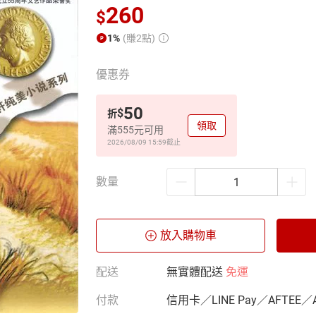
260
$
1%
(賺2點)
優惠券
50
$
折
領取
滿555元可用
2026/08/09 15:59
截止
數量
放入購物車
配送
無實體配送
免運
付款
信用卡／LINE Pay／AFTEE／