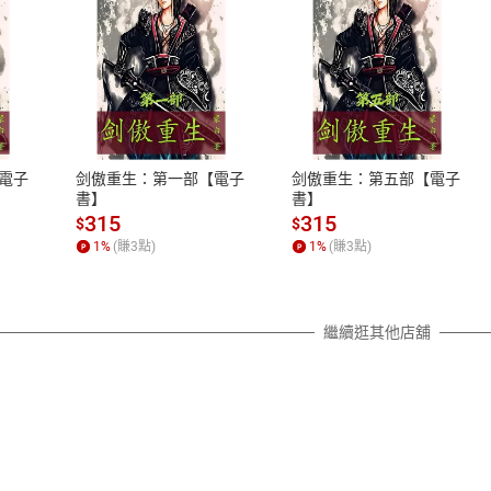
式
退換貨規範
、LINE PAY、AFTEE
本店是否提供消費者保護法七日猶
之權利，遽消費者保護法及通訊交
電子
剑傲重生：第一部【電子
剑傲重生：第五部【電子
除權合理例外情事適用準則，依商
書】
書】
質各有不同規定。詳細退換貨說明
315
315
$
$
照各商品說明。
1
%
(賺
3
點)
1
%
(賺
3
點)
詳細說明
繼續逛其他店舖