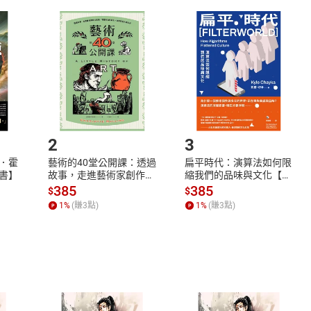
取電子書，不得請求退貨退款。
品
放入
購物車
登入
帳號
欲取消訂單或辦理退貨時，請登入樂天市場，並於「我的訂單」
Shopping cart
Login
將依您的申請進行審核，待審核通過後將為您辦理退款事宜。
市場須以整筆訂單為單位進行取消/退貨，恕無法以單支商品取消
如何開始使用？
.選擇閱讀載具
Step2.
2
3
．霍
藝術的40堂公開課：透過
扁平時代：演算法如何限
書】
故事，走進藝術家創作現
縮我們的品味與文化【電
場，看藝術如何誕生、如
子書】
385
385
$
$
何形塑人類生活【電子
1
%
(賺
3
點)
1
%
(賺
3
點)
書】