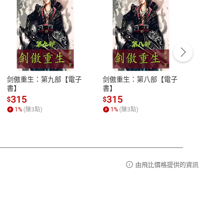
客服資訊
豫期
服務時間：週一到週五 10:00-12:00、
易解
13:00-17:00 (國定假日及例假日休息)
剑傲重生：第九部【電子
剑傲重生：第八部【電子
潜水史
品性
客服電話：0080-1857077
書】
書】
andari
al) Sc
請參
客服信箱：
聯絡店家
315
315
13
$
$
$
r【電
1
%
(賺
3
點)
1
%
(賺
3
點)
1
%
由飛比價格提供的資訊