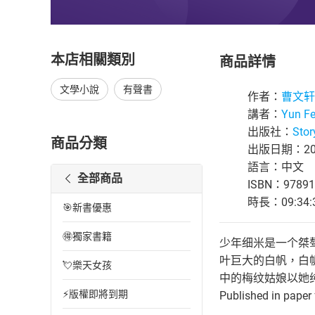
本店相關類別
商品詳情
文學小說
有聲書
作者：
曹文轩
講者：
Yun Fe
出版社：
Stor
商品分類
出版日期：202
語言：中文
全部商品
ISBN：97891
時長：09:34:
🎯新書優惠
🉐獨家書籍
少年细米是一个桀
叶巨大的白帆，白
💘樂天女孩
中的梅纹姑娘以她纯净
⚡版權即將到期
Published in paper