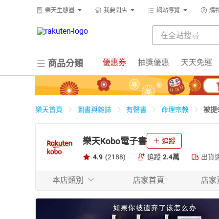
樂天生態圈
我要開店
網站導覽
購
優惠券
抽獎優惠
天天免運
商品分類
被提
樂天首頁
圖書與雜誌
有聲書
命理宗教
樂天Kobo電子書
追蹤
4.9
(2188)
追蹤
2.4萬
出貨
本店類別
店家首頁
店家