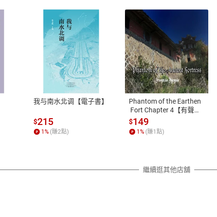
式
退換貨規範
、LINE PAY、AFTEE
本店是否提供消費者保護法七日猶
之權利，遽消費者保護法及通訊交
我与南水北调【電子書】
Phantom of the Earthen
除權合理例外情事適用準則，依商
 Fort Chapter 4【有聲
書】
質各有不同規定。詳細退換貨說明
215
149
$
$
照各商品說明。
1
%
(賺
2
點)
1
%
(賺
1
點)
詳細說明
繼續逛其他店舖