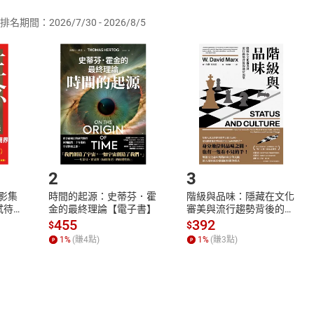
排名期間：2026/7/30 - 2026/8/5
訂購本店鋪之商品即代表知悉本店鋪所銷售之商品為電子書，屬
取電子書，不得請求退貨退款。
品
放入
購物車
登入
帳號
欲取消訂單或辦理退貨時，請登入樂天市場，並於「我的訂單」
Shopping cart
Login
將依您的申請進行審核，待審核通過後將為您辦理退款事宜。
市場須以整筆訂單為單位進行取消/退貨，恕無法以單支商品取消
如何開始使用？
.選擇閱讀載具
Step2.
2
3
X影集
時間的起源：史蒂芬．霍
階級與品味：隱藏在文化
蓄弒待
金的最終理論【電子書】
審美與流行趨勢背後的地
位渴望【電子書】
455
392
$
$
1
%
(賺
4
點)
1
%
(賺
3
點)