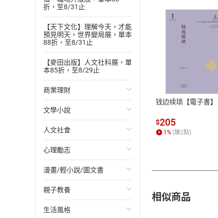
折，至8/31止
【天下文化】理解今天，才能
預見明天。世界變局展，單本
88折，至8/31止
付款方
【麥田出版】人文社科展，單
本85折，至8/29止
ATM轉帳、信用卡
商業理財
钱边续琐【電子書】
文學小說
投資理財
205
$
人文社會
經濟/趨勢
歐美文學
1
%
(賺
2
點)
心理勵志
財務/金融
日本文學
國際關係
漫畫/輕小說/圖文書
管理/領導
韓國文學
政治
心靈成長/情緒
親子教養
職場工作術
華文文學
社會科學
人際關係
輕小說
相似商品
生活風格
成功法
經典文學
台灣/中國歷史
兩性關係
奇幻/科幻
教育現場