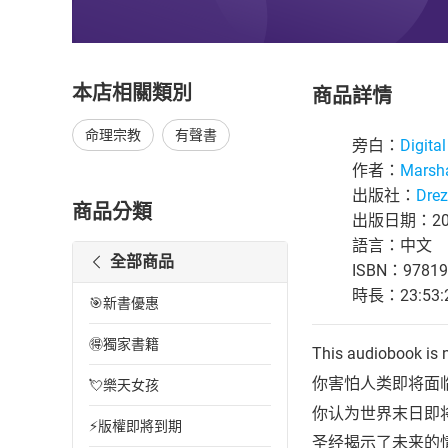
本店相關類別
商品詳情
命理宗教
有聲書
旁白：
Digita
作者：
Marsh
出版社：
Drez
商品分類
出版日期：202
語言：中文
全部商品
ISBN：97819
時長：23:53:
🎯新書優惠
🉐獨家書籍
This audiobook is n
你害怕人类即将面
💘樂天女孩
你认为世界末日即
⚡版權即將到期
圣经揭示了未来的