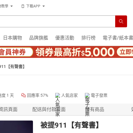
物教學
下載APP
日本購物
品牌旗艦
優惠活動
排行榜
電子書/紙本
911【有聲書】
速度
1 天
回應率
57%
人氣店家
電子發票
資訊頁面
配送與付款頁面
所有商品
被提911【有聲書】