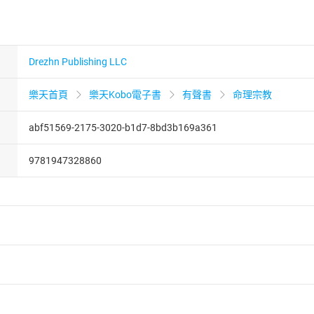
Drezhn Publishing LLC
樂天首頁
樂天Kobo電子書
有聲書
命理宗教
abf51569-2175-3020-b1d7-8bd3b169a361
9781947328860
者保護法
第
19
條第
1
項後段
暨
通訊交易解除權合理例外情事適用
供即為完成之線上服務，經消費者事先同意始提供。」 之商品