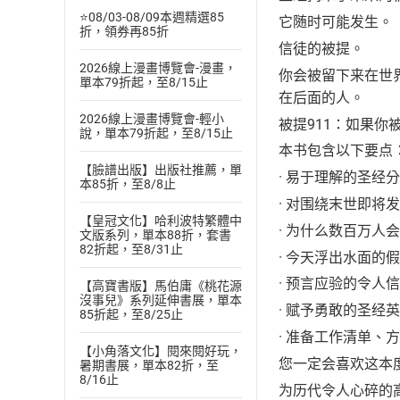
⭐08/03-08/09本週精選85
它随时可能发生。
折，領券再85折
信徒的被提。
2026線上漫畫博覽會-漫畫，
你会被留下来在世
單本79折起，至8/15止
在后面的人。
2026線上漫畫博覽會-輕小
被提911：如果
說，單本79折起，至8/15止
本书包含以下要点
【臉譜出版】出版社推薦，單
· 易于理解的圣经
本85折，至8/8止
· 对围绕末世即
【皇冠文化】哈利波特繁體中
· 为什么数百万
文版系列，單本88折，套書
82折起，至8/31止
· 今天浮出水面
· 预言应验的令人
【高寶書版】馬伯庸《桃花源
沒事兒》系列延伸書展，單本
· 赋予勇敢的圣
85折起，至8/25止
· 准备工作清单、
【小角落文化】閱來閱好玩，
您一定会喜欢这本
暑期書展，單本82折，至
8/16止
为历代令人心碎的