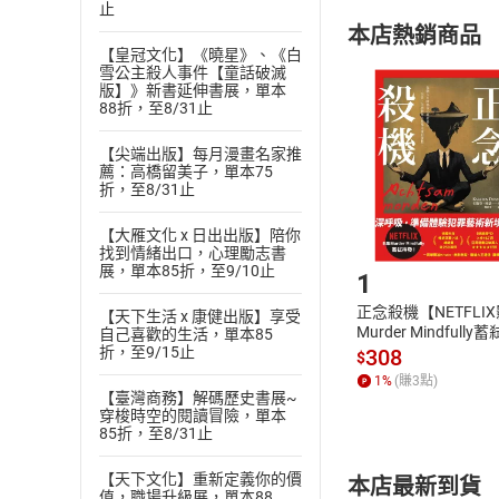
購書須知
止
定。
本店熱銷商品
(
二
)
消費者
【皇冠文化】《曉星》、《白
且已下載
/
存
雪公主殺人事件【童話破滅
挑選
商
版】》新書延伸書展，單本
退貨方式：您
88折，至8/31止
Choose
貨」，本店鋪
【尖端出版】每月漫畫名家推
請注意，樂天
薦：高橋留美子，單本75
購書後，
折，至8/31止
【大雁文化 x 日出出版】陪你
Step1
找到情緒出口，心理勵志書
展，單本85折，至9/10止
1
正念殺機【NETFLI
【天下生活 x 康健出版】享受
Murder Mindfully
自己喜歡的生活，單本85
發】【電子書】
折，至9/15止
308
$
1
%
(賺
3
點)
【臺灣商務】解碼歷史書展~
穿梭時空的閱讀冒險，單本
85折，至8/31止
【天下文化】重新定義你的價
本店最新到貨
值，職場升級展，單本88