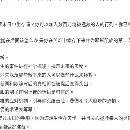
界末日中生存吗？你可以加入数百万将被拯救的人的行列。你已
你被抛在后面该怎么办 是你在苦难中幸存下来并为耶稣凯旋的第二
：
分析。
将发生的事件进行神学概述，揭示未来的奥秘。
人会消失以及那些留下来的人可以做些什么来拯救。
的假新闻和欺骗背后的真相将在被提后变得突出。
信服的例子证明上帝的话语是可信的。
经英雄的应对机制，引导你克服羞耻、悲伤和令人麻痹的恐惧。
方便的术语表等等！
度过末日的手册，因为您想生活在天堂，并且关心拯救亲人的灵
高潮做好准备。