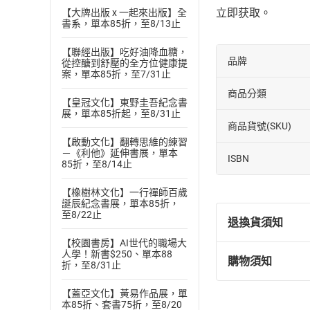
立即获取。
【大牌出版 x 一起來出版】全
書系，單本85折，至8/13止
【聯經出版】吃好油降血糖，
品牌
從控醣到舒壓的全方位健康提
案，單本85折，至7/31止
商品分類
【皇冠文化】東野圭吾紀念書
展，單本85折起，至8/31止
商品貨號(SKU)
【啟動文化】翻轉思維的練習
－《利他》延伸書展，單本
ISBN
85折，至8/14止
【橡樹林文化】一行禪師百歲
誕辰紀念書展，單本85折，
至8/22止
退換貨須知
【校園書房】AI世代的職場大
人學！新書$250、單本88
購物須知
折，至8/31止
退換貨規定：
(
一
)
依
消費
【蓋亞文化】黃易作品展，單
內容或一經提
本85折、套書75折，至8/20