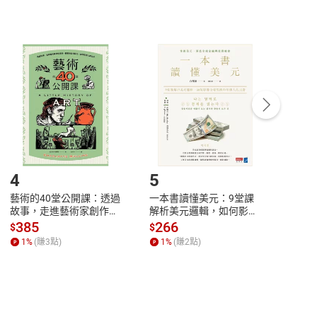
非以有形媒介提供之數位內容，消費者同意若訂購後
付款
方式
完成
訂單
中點選「瀏覽訂單明細」
>
「申請取消訂單
/
退
Payment
Complete
/退貨。
登入帳號，下載書籍後看書
4
5
6
藝術的40堂公開課：透過
一本書讀懂美元：9堂課
本物
故事，走進藝術家創作現
解析美元邏輯，如何影響
說，
場，看藝術如何誕生、如
全球經濟和每個人的投資
來】
385
266
28
$
$
$
何形塑人類生活【電子
【電子書】
1
%
(賺
3
點)
1
%
(賺
2
點)
1
%
書】