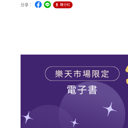
分享：
賺分紅