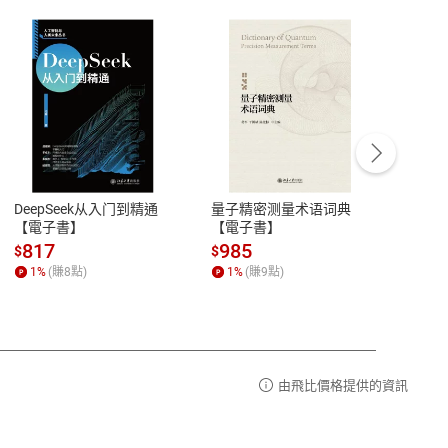
客服資訊
豫期
服務時間：週一到週五 10:00-12:00、
易解
13:00-17:00 (國定假日及例假日休息)
DeepSeek从入门到精通
量子精密测量术语词典
新西
品性
客服電話：0080-1857077
【電子書】
【電子書】
计研
請參
客服信箱：
聯絡店家
817
985
98
$
$
$
1
%
(賺
8
點)
1
%
(賺
9
點)
1
%
由飛比價格提供的資訊