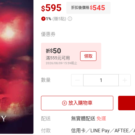
595
545
$
$
折扣後價格
1%
(賺5點)
優惠券
50
$
折
領取
滿555元可用
2026/08/09 15:59
截止
數量
放入購物車
配送
無實體配送
免運
付款
信用卡／LINE Pay／AFTEE／