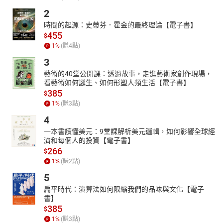
2
時間的起源：史蒂芬．霍金的最終理論【電子書】
455
$
1
%
(賺
4
點)
3
藝術的40堂公開課：透過故事，走進藝術家創作現場，
看藝術如何誕生、如何形塑人類生活【電子書】
385
$
1
%
(賺
3
點)
4
一本書讀懂美元：9堂課解析美元邏輯，如何影響全球經
濟和每個人的投資【電子書】
266
$
1
%
(賺
2
點)
5
扁平時代：演算法如何限縮我們的品味與文化【電子
書】
385
$
1
%
(賺
3
點)