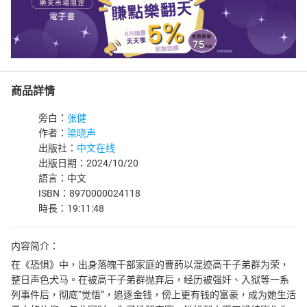
商品詳情
旁白：
张健
作者：
梁晓声
出版社：
中文在线
出版日期：2024/10/20
語言：中文
ISBN：8970000024118
時長：19:11:48
内容简介：
在《恐惧》中，出身落魄干部家庭的曹菂以混迹高干子弟群为荣，
整日声色犬马。在被高干子弟群抛弃后，经历被强奸、入狱等一系
列事件后，彻底“觉悟”，追逐金钱，傍上更有钱的富豪，成为她生活