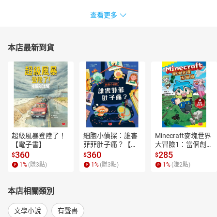
查看更多
本店最新到貨
超級風暴登陸了！
細胞小偵探：誰害
Minecraft麥塊世界
【電子書】
菲菲肚子痛？【電
大冒險1：當個創世
子書】
神！【電子書】
360
360
285
$
$
$
1
%
(賺
3
點)
1
%
(賺
3
點)
1
%
(賺
2
點)
本店相關類別
文學小說
有聲書