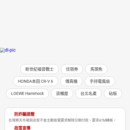
新世紀福音戰士
住宿券
馬頭魚
HONDA本田 CR-V 6
傳真機
手持電風扇
LOEWE Hammock
貨櫃屋
台北名產
砧板
防詐騙提醒
台灣樂天市場與店家不會主動致電要求解除分期付款、要求ATM轉帳。
政策宣導