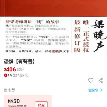
日本購物
電子/紙本書
HOT
恐惧【有聲書】
406
$
$
564
1%
(賺4點)
優惠券
一鍵全領
50
$
折
領取
滿555元可用