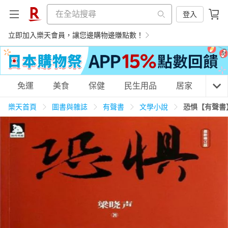
登入
立即加入樂天會員，讓您邊購物邊賺點數！
購物網分類
免運
美食
保健
民生用品
居家
3C
樂天首頁
圖書與雜誌
有聲書
文學小說
恐惧【有聲書
天天免運
美食蛋糕
養生保健
民生用品
居家生活
3C家電
運動休閒
親子玩具
女裝
男裝
化妝保養
情趣用品