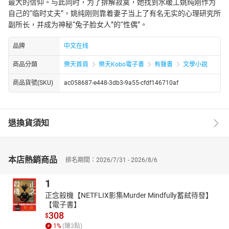
最大的信仰。与此同时，为了排解寂寞，她找到水暖工姚纯刚作为
自己的“临时丈夫”，姚纯刚则靠着妻子当上了有名无实的心理研究所
副所长，并成为神秘“兔子脸女人”的“性偶”。
品牌
中文在线
商品分類
樂天首頁
樂天Kobo電子書
有聲書
文學小說
商品貨號(SKU)
ac058687-e448-3db3-9a55-cfdf146710af
退換貨須知
本店熱銷商品
排名期間：2026/7/31 - 2026/8/6
1
正念殺機【NETFLIX影集Murder Mindfully蓄弒待發】
【電子書】
308
$
1
%
(賺
3
點)