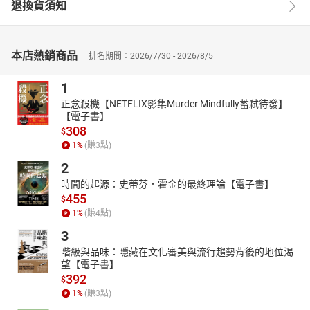
退換貨須知
本店熱銷商品
排名期間：2026/7/30 - 2026/8/5
1
正念殺機【NETFLIX影集Murder Mindfully蓄弒待發】
【電子書】
308
$
1
%
(賺
3
點)
2
時間的起源：史蒂芬．霍金的最終理論【電子書】
455
$
1
%
(賺
4
點)
3
階級與品味：隱藏在文化審美與流行趨勢背後的地位渴
望【電子書】
392
$
1
%
(賺
3
點)