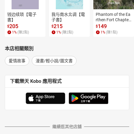
钱边续琐【電子
我与南水北调【電
Phantom of the Ea
書】
子書】
rthen Fort Chapter
 4【有聲書】
205
215
149
$
$
$
1
%
(賺
2
點)
1
%
(賺
2
點)
1
%
(賺
1
點)
本店相關類別
愛情故事
漫畫/輕小說/圖文書
下載樂天 Kobo 應用程式
繼續逛其他店舖