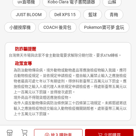
uv直噴機
Kobo Clara 電子書閱讀器
山蘇
JUST BLOOM
Dell XPS 15
籃球
青梅
小腿按摩機
COACH 後背包
Pokemon寶可夢 盒玩
防詐騙提醒
台灣樂天市場與店家不會主動致電要求解除分期付款、要求ATM轉帳。
政策宣導
為防治動物傳染病，境外動物或動物產品等應施檢疫物輸入我國，應符
合動物檢疫規定，並依規定申請檢疫。擅自輸入屬禁止輸入之應施檢疫
物者最高可處七年以下有期徒刑，得併科新臺幣三百萬元以下罰金。應
施檢疫物之輸入人或代理人未依規定申請檢疫者，得處新臺幣五萬元以
上一百萬元以下罰鍰，並得按次處罰。
境外商品不得隨貨贈送應施檢疫物。
收件人違反動物傳染病防治條例第三十四條第三項規定，未將郵遞寄送
輸入之應施檢疫物送交輸出入動物檢疫機關銷燬者，處新臺幣三萬元以
上十五萬元以下罰鍰。
Shopping is Entertainment!
放入購物車
立即購買