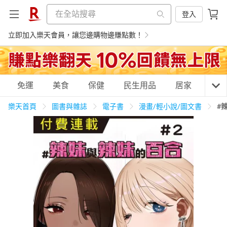
登入
立即加入樂天會員，讓您邊購物邊賺點數！
購物網分類
免運
美食
保健
民生用品
居家
3C
樂天首頁
圖書與雜誌
電子書
漫畫/輕小說/圖文書
#
天天免運
美食蛋糕
養生保健
民生用品
居家生活
3C家電
運動休閒
親子玩具
女裝
男裝
化妝保養
情趣用品