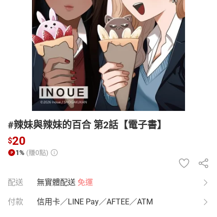
日本購物
電子/紙本書
HOT
#辣妹與辣妹的百合 第2話【電子書】
20
$
1%
(賺0點)
配送
無實體配送
免運
付款
信用卡／LINE Pay／AFTEE／ATM