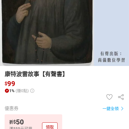
日本購物
電子/紙本書
HOT
康特波雷故事【有聲書】
99
$
1%
(賺0點)
優惠券
一鍵全領
50
$
折
領取
滿555元可用