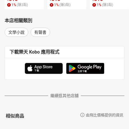
1
%
(賺
3
點)
1
%
(賺
3
點)
1
%
(賺
3
點)
本店相關類別
文學小說
有聲書
下載樂天 Kobo 應用程式
繼續逛其他店舖
相似商品
由飛比價格提供的資訊