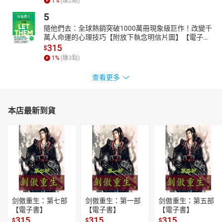
1
%
(賺
2
點)
5
隨他們去：全球熱銷突破1000萬冊現象級巨作！改變千
萬人命運的心理技巧【附放下執念明信片圖】【電子
書】
315
$
1
%
(賺
3
點)
查看更多
本店最新到貨
剑傲重生：第七部
剑傲重生：第一部
剑傲重生：第五部
【電子書】
【電子書】
【電子書】
315
315
315
$
$
$