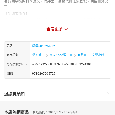
著有關星盤的科學論文。傑弗里．喬叟也擔任過官僚，朝臣和外交
官。
【朗讀者簡介】
陳子竹，現為尚儀有聲製播中心特約配音員。尚儀有聲製播中心是
專業的有聲出版品製作與發行單位，由獲得八座金鐘獎的配音大師
查看更多
袁光麟先生擔任聲音總監。
【書籍簡介】
喬叟的代表作《康特波雷故事》擺脫了舊時代詩作的脫離現實和矯
品牌
尚儀SunnyStudy
揉造作的風格，透過塑造了三十多個個性鮮明的人物，揭露了僧侶
商品分類
樂天首頁
樂天Kobo電子書
有聲書
文學小說
階層的腐敗，並嚴肅的考慮婦女問題，反映了當時各式各樣的人物
生活和社會的全貌，因此喬叟被認為是英國中世紀文學和文藝復興
商品貨號(SKU)
ac0c3292-bc8d-37bd-ba54-98b3532e4902
文學之間承先啟後的人物。
ISBN
9786267005729
【尚儀有聲製播暨發行中心介紹】
尚儀有聲製播暨發行中心(簡稱尚儀有聲製播中心)是專業的有聲出版
品製作與發行單位，由獲得八座金鐘獎的配音大師袁光麟先生擔任
聲音總監。除專業的製作團隊，發行範圍更是遍及所有華人有聲通
退換貨須知
路，包括有聲書平台、音樂串流平台；個人市場與公播市場。不論
您是內容擁有者或配音員，都歡迎您洽詢、合作。
【目錄】
本店熱銷商品
排名期間：2026/8/2 - 2026/8/8