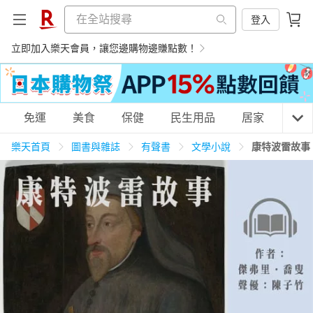
登入
立即加入樂天會員，讓您邊購物邊賺點數！
購物網分類
免運
美食
保健
民生用品
居家
3C
樂天首頁
圖書與雜誌
有聲書
文學小說
康特波雷故事
天天免運
美食蛋糕
養生保健
民生用品
居家生活
3C家電
運動休閒
親子玩具
女裝
男裝
化妝保養
情趣用品