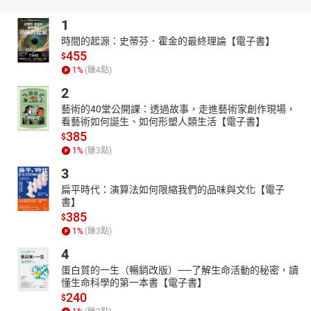
版權宣告
1
林邊老嫗-01
時間的起源：史蒂芬．霍金的最終理論【電子書】
林邊老嫗-02
455
$
童子的歌聲-01
1
%
(賺
4
點)
童子的歌聲-02
2
童子的歌聲-03
藝術的40堂公開課：透過故事，走進藝術家創作現場，
童子的歌聲-04
看藝術如何誕生、如何形塑人類生活【電子書】
385
$
童子的歌聲-05
1
%
(賺
3
點)
童子的歌聲-06
3
三個惡漢尋找死亡-01
扁平時代：演算法如何限縮我們的品味與文化【電子
三個惡漢尋找死亡-02
書】
腔得克力-01
385
$
腔得克力-02
1
%
(賺
3
點)
腔得克力-03
4
蛋白質的一生（暢銷改版）──了解生命活動的秘密，讀
懂生命科學的第一本書【電子書】
240
$