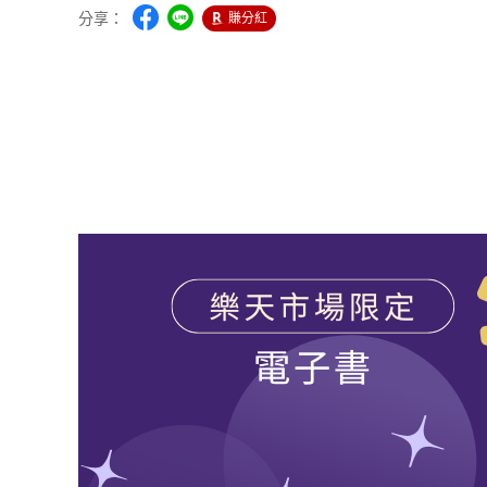
分享：
賺分紅