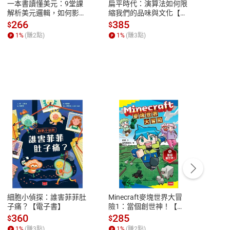
一本書讀懂美元：9堂課
扁平時代：演算法如何限
本物
 Qubein）／《成功的階梯》暢銷書作者
解析美元邏輯，如何影響
縮我們的品味與文化【電
說，
全球經濟和每個人的投資
子書】
來】
266
385
28
$
$
$
，並且從中學習與用心努力就能辦到。」──馬克．
【電子書】
1
%
(賺
2
點)
1
%
(賺
3
點)
1
%
著錢跑，辛苦工作養家；有些人卻能花費少量的時
給每個人的時間都是公平的，如果想喚醒你理財方面的
客服資訊
豫期
服務時間：週一到週五 10:00-12:00、
易解
13:00-17:00 (國定假日及例假日休息)
細胞小偵探：誰害菲菲肚
Minecraft麥塊世界大冒
小羱
品性
客服電話：0080-1857077
子痛？【電子書】
險1：當個創世神！【電
【電
子書】
請參
客服信箱：
聯絡店家
360
285
31
$
$
$
1
%
(賺
3
點)
1
%
(賺
2
點)
1
%