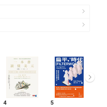
準則
第
2
條第
5
款之規定，「非以有形媒介提供之數位
，不適用消保法第
19
條第
1
項七日內無條件退貨之規
非以有形媒介提供之數位內容，消費者同意若訂購後
付款
方式
完成
訂單
中點選「瀏覽訂單明細」
>
「申請取消訂單
/
退
Payment
Complete
財富差異。因為思維決定行為，行為決定習慣，習慣
/退貨。
理想人生的追求上，將會獲益無窮。」──吳育宏／
六％，但卻占有全球三四％的家庭財富；而北美地區
登入帳號，下載書籍後看書
成就，性格決定成敗，學習致富性格早日脫貧。」──
4
5
6