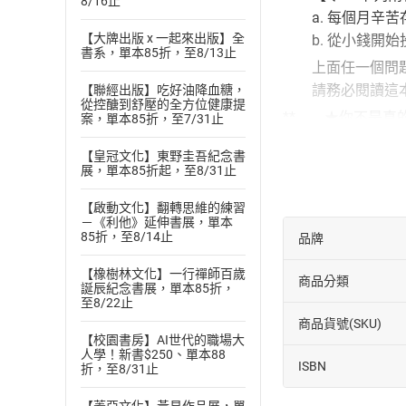
8/16止
a. 每個月辛苦
【大牌出版 x 一起來出版】全
b. 從小錢開始
書系，單本85折，至8/13止
上面任一個問題
請務必閱讀這本
【聯經出版】吃好油降血糖，
從控醣到舒壓的全方位健康提
** ★你不是真
案，單本85折，至7/31止
「賺取利潤價差
【皇冠文化】東野圭吾紀念書
這個驚人事實讓
展，單本85折起，至8/31止
他開始積極尋求
經過無數嘗試與失
【啟動文化】翻轉思維的練習
－《利他》延伸書展，單本
從此大幅扭轉過
85折，至8/14止
品牌
終於從「月光族
【橡樹林文化】一行禪師百歲
★你絕對有致富
商品分類
誕辰紀念書展，單本85折，
薪水族常認為一
至8/22止
商品貨號(SKU)
卻又期待能樂透
【校園書房】AI世代的職場大
但真正的有錢人
人學！新書$250、單本88
ISBN
折，至8/31止
有錢人認為每個
他們喜歡交流有