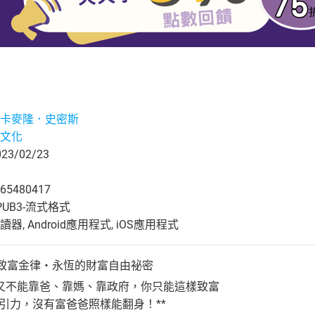
卡麥隆．史密斯
文化
3/02/23
65480417
UB3-流式格式
, Android應用程式, iOS應用程式
0條致富金律・永恆的財富自由祕密
又不能靠爸、靠媽、靠政府，你只能這樣致富
引力，沒有富爸爸照樣能翻身！**