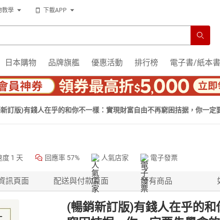
物教學
下載APP
日本購物
品牌旗艦
優惠活動
排行榜
電子書/紙本
銷新訂版)有錢人在乎的和你不一樣：實現財富自由不再窮困拮据，你一定
速度
1 天
回應率
57%
人氣店家
電子發票
資訊頁面
配送與付款頁面
所有商品
(暢銷新訂版)有錢人在乎的