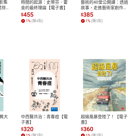
X影集
時間的起源：史蒂芬．霍
藝術的40堂公開課：透過
與知識的書，將帶給讀者自由與富足。」──尼多．庫賓（Nido
蓄弒待
金的最終理論【電子書】
故事，走進藝術家創作現
場，看藝術如何誕生、如
455
385
$
$
成為有錢人，只要了解本書中有錢人和薪水族的這十個不同點
何形塑人類生活【電子
1
%
(賺
4
點)
1
%
(賺
3
點)
tor Hansen）／《心靈雞湯》暢銷書作者
書】
於知道為什麼有錢人的想法和我們不一樣。難怪有些人終生追
，提早享受生活。這本書教你掌握金錢的規律來增加財富。上帝
！」──萬肯尼／「美商MonaVie」台灣及香港區總經理
林國際總經理
s98財經一路發主持人
業務行銷專家、BDO副總經理
《成功的階梯》作者
式
退換貨規範
《心靈雞湯》作者
MonaVie」台灣及香港區總經理
、LINE PAY、AFTEE
本店是否提供消費者保護法七日猶
排序）
之權利，遽消費者保護法及通訊交
異大
中西醫共治：青春痘【電
超級風暴登陸了！【電子
除權合理例外情事適用準則，依商
子書】
書】
質各有不同規定。詳細退換貨說明
320
360
$
$
照各商品說明。
1
%
(賺
3
點)
1
%
(賺
3
點)