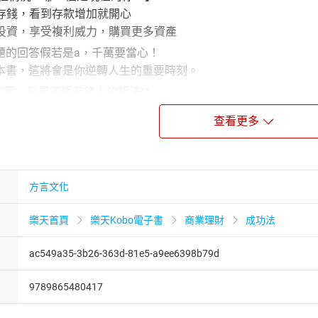
存錢，看到存款增加就開心
投資，享受複利威力，購買更多資產
的回答假若是a，千萬要當心！
書，這將會是你逆轉人生的重要時刻。
的窮，只是不懂有錢人的想法**
，收益竟然遠比死薪水更高！！」
查看更多
本書作者基斯．史密斯猛然醒悟。
成功人士建議、鑽研經典書籍智慧，
敗後，他發現，有錢人都具備「10個致富思維」，
往觀念與陋習，
方言文化
」搖身變為擁有億萬資產的成功創業家。
的能力，這本書將教你如何啟發它！
樂天首頁
樂天Kobo電子書
商業理財
成功法
生能賺多少錢都是注定的，
ac549a35-3b26-363d-81e5-a9ee6398b79d
中獎，一舉財富自由；
絕不這麼想。
9789865480417
人都能賺到跟他們一樣多的錢，
益的觀念，把眼光放在一年甚或十年後；