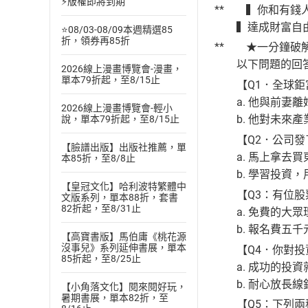
⚡版權即將到期
** ▍你和有錢
▍達成財富自由，
⭐08/03-08/09本週精選85
折，領券再85折
** ★一分鐘破
以下問題的回答
2026線上漫畫博覽會-漫畫，
單本79折起，至8/15止
【Q1．全球鉅富
a. 他與前妻離
2026線上漫畫博覽會-輕小
b. 他對未來產
說，單本79折起，至8/15止
【Q2．公司發了
【臉譜出版】出版社推薦，單
a. 馬上拿去買
本85折，至8/8止
b. 學習投資，
【皇冠文化】哈利波特繁體中
【Q3：有位股票
文版系列，單本88折，套書
82折起，至8/31止
a. 免費的大眾
b. 報名費五千
【高寶書版】馬伯庸《桃花源
沒事兒》系列延伸書展，單本
【Q4．你對投
85折起，至8/25止
a. 成功的投資
b. 耐心放長線
【小角落文化】閱來閱好玩，
暑期書展，單本82折，至
【Q5：下列兩種