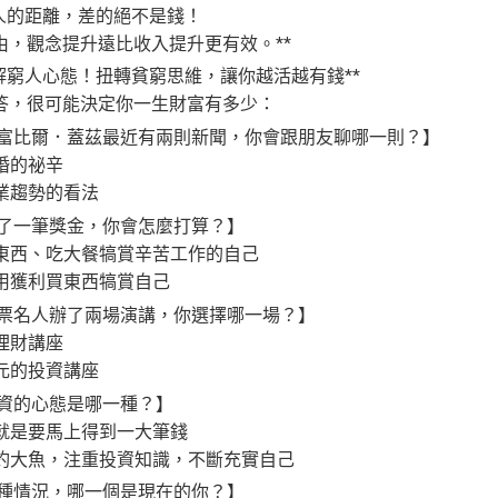
人的距離，差的絕不是錢！
觀念提升遠比收入提升更有效。**
解窮人心態！扭轉貧窮思維，讓你越活越有錢**
，很可能決定你一生財富有多少：
比爾．蓋茲最近有兩則新聞，你會跟朋友聊哪一則？】
婚的祕辛
業趨勢的看法
一筆獎金，你會怎麼打算？】
東西、吃大餐犒賞辛苦工作的自己
用獲利買東西犒賞自己
名人辦了兩場演講，你選擇哪一場？】
理財講座
元的投資講座
資的心態是哪一種？】
就是要馬上得到一大筆錢
釣大魚，注重投資知識，不斷充實自己
情況，哪一個是現在的你？】