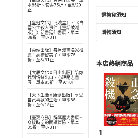
【蓋亞文化】黃易作品展，單
但薪水族常為了
本85折、套書75折，至8/20
止
史密斯更注意到
退換貨須知
雙手把辛苦賺得
【皇冠文化】《曉星》、《白
雪公主殺人事件【童話破滅
「人們習慣高估
購物須知
版】》新書延伸書展，單本
退換貨規定：
──有錢人深知這
88折，至8/31止
(
一
)
依
消費
全力追求「做自
【尖端出版】每月漫畫名家推
內容或一經提
了解有錢人與你不
薦：高橋留美子，單本75
購書須知
定。
折，至8/31止
徹底明白為何終日
本店熱銷商品
(
二
)
消費者
反覆閱讀本書，
【大雁文化 x 日出出版】陪你
且已下載
/
存
挑選
商
各界讚譽
找到情緒出口，心理勵志書
退貨方式：您
展，單本85折，至9/10止
Choose
「閱讀《有錢人在
貨」，本店鋪
決定性格，性格決
【天下生活 x 康健出版】享受
請注意，樂天
自己喜歡的生活，單本85
購書後，
「透過本書，我們
折，至9/15止
B2B業務行銷專家
【臺灣商務】解碼歷史書展~
「性格決定成敗，
Step1
穿梭時空的閱讀冒險，單本
85折，至8/31止
最有錢的十分之一
1
阮慕驊／理財專家「