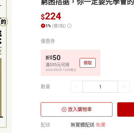
窮困拮据，你一定要先學會的
224
$
1%
(賺2點)
優惠券
50
$
折
領取
滿555元可用
2026/08/09 15:59
截止
數量
放入購物車
配送
無實體配送
免運