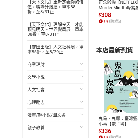
【天下文化】重新定義你的價
正念殺機【NETFLI
「這是一本充滿睿智
值，職場升級展，單本88
Murder Mindfully
折，至8/31止
發】【電子書】
308
$
「任何人都有機會
1
%
(賺
3
點)
韓森（Mark Vic
【天下文化】理解今天，才能
預見明天。世界變局展，單本
「看完這本書，終
88折，至8/31止
間，獲取更大利益
【麥田出版】人文社科展，單
天賦，就讀這本書吧
本店最新到貨
本85折，至8/29止
致富推薦
商業理財
◎小M老師／邁
◎阮慕驊／New
文學小說
投資理財
◎吳育宏／B2B
◎尼多．庫賓／
人文社會
經濟/趨勢
歐美文學
付款方
◎馬克．韓森／
心理勵志
財務/金融
日本文學
國際關係
◎萬肯尼／「美商
ATM轉帳、信用卡
（依姓氏筆畫
漫畫/輕小說/圖文書
管理/領導
韓國文學
政治
心靈成長/情緒
鬼島．鬼導：臺灣靈
小事【電子書】
親子教養
職場工作術
華文文學
社會科學
人際關係
輕小說
336
$
1
%
(賺
3
點)