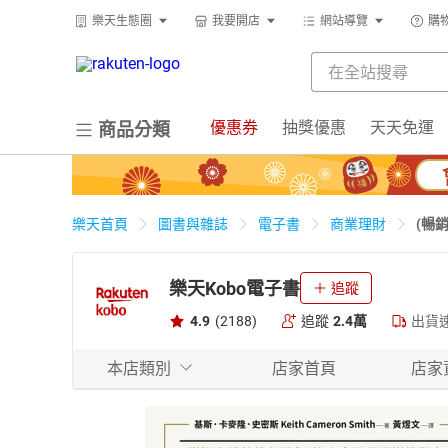
樂天生態圈
我要開店
網站導覽
購
優惠券
抽獎優惠
天天免運
商品分類
(暢
樂天首頁
圖書與雜誌
電子書
商業理財
樂天Kobo電子書
追蹤
4.9
(2188)
追蹤
2.4萬
出貨
本店類別
店家首頁
店家