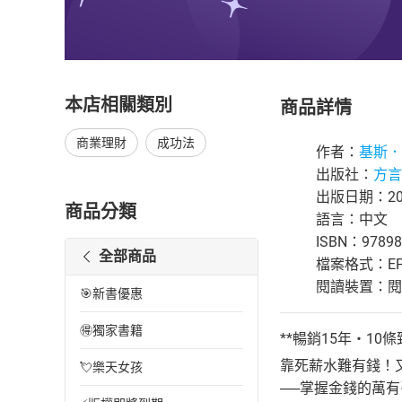
本店相關類別
商品詳情
商業理財
成功法
作者：
基斯．
出版社：
方言
出版日期：202
商品分類
語言：中文
ISBN：97898
全部商品
檔案格式：EP
閱讀裝置：閱讀器
🎯新書優惠
🉐獨家書籍
**暢銷15年・1
靠死薪水難有錢！
💘樂天女孩
──掌握金錢的萬有