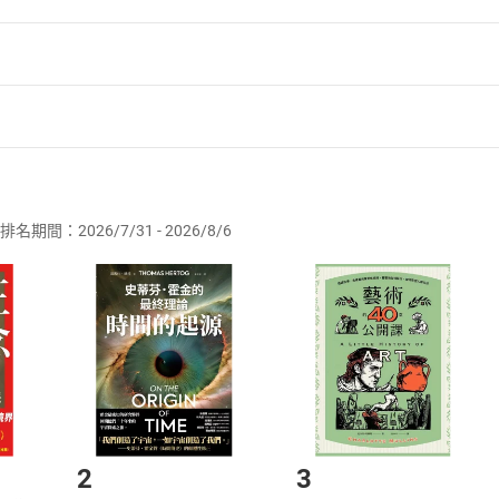
眼前的穩定，錯失許多致富機會。
，多數一般人只追求「即時行樂」，
的「積極收入」，送到有錢人口袋裡。
一年內能做到的事，卻低估十年後可達到的成就。」
個道理，所以他們放棄暫時享樂，
者保護法
第
19
條第
1
項後段
暨
通訊交易解除權合理例外情事適用
己喜歡的事，以賺取無窮無盡的財富」。
供即為完成之線上服務，經消費者事先同意始提供。」 之商品
同的10個思維，必然讓你大夢初醒，
辛勤工作，卻繳不清每月帳單、為何總是感到人生不自由。
排名期間：2026/7/31 - 2026/8/6
訂購本店鋪之商品即代表知悉本店鋪所銷售之商品為電子書，屬
你會開始改造生活，終能逐步實踐自己的夢想。
取電子書，不得請求退貨退款。
品
放入
購物車
登入
帳號
欲取消訂單或辦理退貨時，請登入樂天市場，並於「我的訂單」
Shopping cart
Login
乎的和你不一樣》，就能了解思維上的不同何以能造成巨大的
將依您的申請進行審核，待審核通過後將為您辦理退款事宜。
定命運。」──小M老師／邁林國際總經理
市場須以整筆訂單為單位進行取消/退貨，恕無法以單支商品取消
如何開始使用？
能一窺成功者的思維，向他們學習。在能力提升、正向思考、
、BDO副總經理
財富成就上尤其如此。綜觀全球財富分配，北美人口占全球僅
.選擇閱讀載具
Step2.
人口，占有全美七○％的財富。為何有錢人總是極少數？觀念決定
2
3
NEWS98 財經一路發」主持人