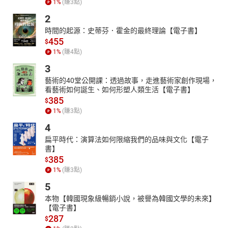
1
%
(賺
3
點)
2
時間的起源：史蒂芬．霍金的最終理論【電子書】
455
$
1
%
(賺
4
點)
3
藝術的40堂公開課：透過故事，走進藝術家創作現場，
看藝術如何誕生、如何形塑人類生活【電子書】
385
$
1
%
(賺
3
點)
4
扁平時代：演算法如何限縮我們的品味與文化【電子
書】
385
$
1
%
(賺
3
點)
5
本物【韓國現象級暢銷小說，被譽為韓國文學的未來】
【電子書】
287
$