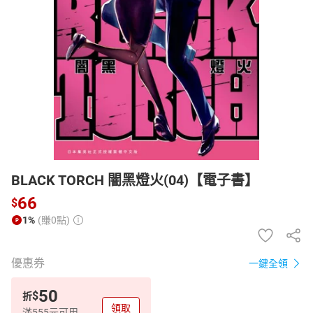
日本購物
電子/紙本書
HOT
BLACK TORCH 闇黑燈火(04)【電子書】
66
$
1%
(賺0點)
優惠券
一鍵全領
50
$
折
領取
滿555元可用