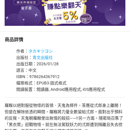
商品詳情
作者：
タカキツヨシ
出版社：
青文出版社
出版日期：2026/01/28
語言：中文
ISBN：9786264367912
檔案格式：EPUB3-固式格式
閱讀裝置：閱讀器, Android應用程式, iOS應用程式
羅睺以絕對服從物怪的首領．天鬼為條件，答應從弍郎身上離開！
但是在解除依憑的瞬間，羅睺將力量全數留給弍郎。面對出乎預料
的反叛，天鬼朝羅睺使出無情的殺招——!!另一方面，隱密局召集了
「黑衣眾」迎戰物怪。就在無法駕馭妖力的弍郎遭到隔離且失去控