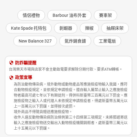
情侶禮物
Barbour 油布外套
賽車架
Kate Spade 托特包
剝蝦器
辣椒
抽屜床架
New Balance 327
氣炸鍋食譜
工業電扇
防詐騙提醒
台灣樂天市場與店家不會主動致電要求解除分期付款、要求ATM轉帳。
政策宣導
為防治動物傳染病，境外動物或動物產品等應施檢疫物輸入我國，應符
合動物檢疫規定，並依規定申請檢疫。擅自輸入屬禁止輸入之應施檢疫
物者最高可處七年以下有期徒刑，得併科新臺幣三百萬元以下罰金。應
施檢疫物之輸入人或代理人未依規定申請檢疫者，得處新臺幣五萬元以
上一百萬元以下罰鍰，並得按次處罰。
境外商品不得隨貨贈送應施檢疫物。
收件人違反動物傳染病防治條例第三十四條第三項規定，未將郵遞寄送
輸入之應施檢疫物送交輸出入動物檢疫機關銷燬者，處新臺幣三萬元以
上十五萬元以下罰鍰。