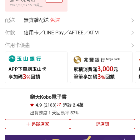
2026/08/09 15:59
截止
配送
無實體配送
免運
付款
信用卡／LINE Pay／AFTEE／ATM
信用卡優惠
樂天Kobo電子書
4.9
(2188)
追蹤
2.4萬
出貨速度
1 天
回應率
57%
追蹤店家
逛店舖