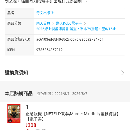
制之際，強而有力的幫手卻出現在弍郎面前…!?
品牌
青文出版社
商品分類
樂天首頁
樂天Kobo電子書
2026線上漫畫博覽會-漫畫，單本79折起，至8/15止
商品貨號(SKU)
ac6103ed-3d40-3b2c-bb7d-3adca278476f
ISBN
9786264367912
退換貨須知
本店熱銷商品
排名期間：2026/8/1 - 2026/8/7
1
正念殺機【NETFLIX影集Murder Mindfully蓄弒待發】
【電子書】
308
$