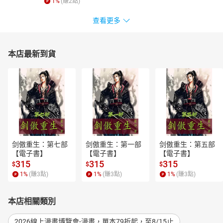
1
%
(賺
2
點)
查看更多
本店最新到貨
剑傲重生：第七部
剑傲重生：第一部
剑傲重生：第五部
【電子書】
【電子書】
【電子書】
315
315
315
$
$
$
1
%
(賺
3
點)
1
%
(賺
3
點)
1
%
(賺
3
點)
本店相關類別
2026線上漫畫博覽會-漫畫，單本79折起，至8/15止