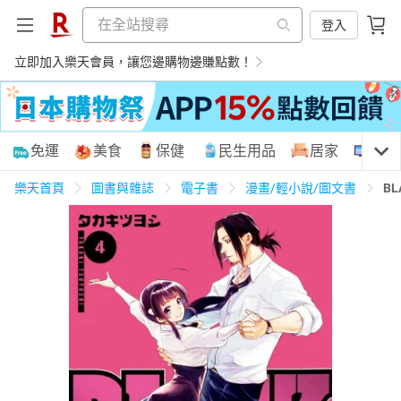
登入
立即加入樂天會員，讓您邊購物邊賺點數！
購物網分類
免運
美食
保健
民生用品
居家
3C
樂天首頁
圖書與雜誌
電子書
漫畫/輕小說/圖文書
BL
天天免運
美食蛋糕
養生保健
民生用品
居家生活
3C家電
運動休閒
親子玩具
女裝
男裝
化妝保養
情趣用品