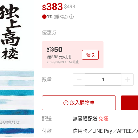
383
$
$
498
1%
(賺3點)
優惠券
50
$
折
領取
滿555元可用
2026/08/09 15:59
截止
數量
放入購物車
配送
無實體配送
免運
付款
信用卡／LINE Pay／AFTEE／