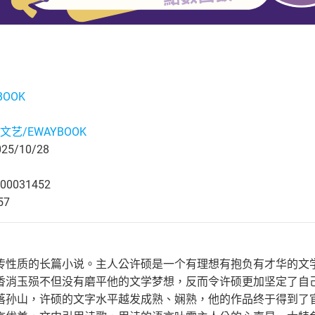
BOOK
文艺/EWAYBOOK
5/10/28
00031452
57
传性质的长篇小说。主人公许硕是一个有理想有抱负有才华的文
香消玉殒不但没有磨平他的文学梦想，反而令许硕更加坚定了自
落孙山，许硕的文字水平越发成熟、娴熟，他的作品终于得到了