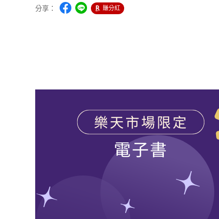
分享：
賺分紅