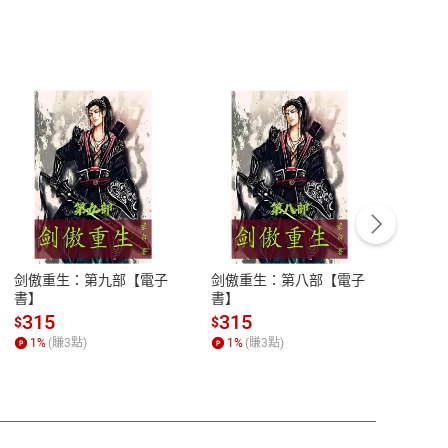
客服資訊
豫期
服務時間：週一到週五 10:00-12:00、
易解
13:00-17:00 (國定假日及例假日休息)
剑傲重生：第九部【電子
剑傲重生：第八部【電子
潜水史
品性
客服電話：0080-1857077
書】
書】
andari
al) Sc
請參
客服信箱：
聯絡店家
315
315
13
$
$
$
r【電
1
%
(賺
3
點)
1
%
(賺
3
點)
1
%