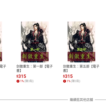
式
退換貨規範
、LINE PAY、AFTEE
本店是否提供消費者保護法七日猶
之權利，遽消費者保護法及通訊交
電子
剑傲重生：第一部【電子
剑傲重生：第五部【電子
除權合理例外情事適用準則，依商
書】
書】
質各有不同規定。詳細退換貨說明
315
315
$
$
照各商品說明。
1
%
(賺
3
點)
1
%
(賺
3
點)
詳細說明
繼續逛其他店舖