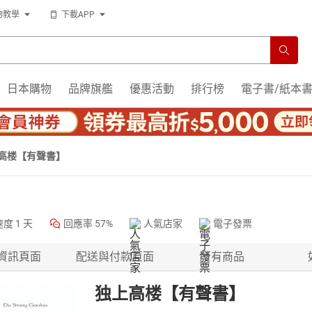
物教學
下載APP
日本購物
品牌旗艦
優惠活動
排行榜
電子書/紙本
高楼【有聲書】
速度
1 天
回應率
57%
人氣店家
電子發票
資訊頁面
配送與付款頁面
所有商品
独上高楼【有聲書】