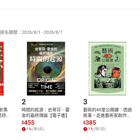
者保護法
第
19
條第
1
項後段
暨
通訊交易解除權合理例外情事適用
供即為完成之線上服務，經消費者事先同意始提供。」 之商品
排名期間：2026/8/1 - 2026/8/7
訂購本店鋪之商品即代表知悉本店鋪所銷售之商品為電子書，屬
取電子書，不得請求退貨退款。
品
放入
購物車
登入
帳號
欲取消訂單或辦理退貨時，請登入樂天市場，並於「我的訂單」
Shopping cart
Login
將依您的申請進行審核，待審核通過後將為您辦理退款事宜。
市場須以整筆訂單為單位進行取消/退貨，恕無法以單支商品取消
如何開始使用？
.選擇閱讀載具
Step2.
2
3
X影集
時間的起源：史蒂芬．霍
藝術的40堂公開課：透過
蓄弒待
金的最終理論【電子書】
故事，走進藝術家創作現
場，看藝術如何誕生、如
455
385
$
$
何形塑人類生活【電子
1
%
(賺
4
點)
1
%
(賺
3
點)
書】