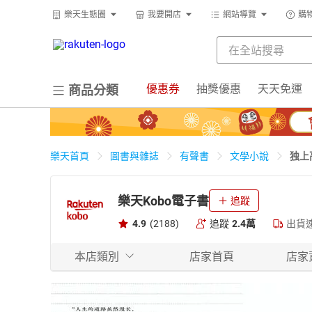
樂天生態圈
我要開店
網站導覽
購
優惠券
抽獎優惠
天天免運
商品分類
独上
樂天首頁
圖書與雜誌
有聲書
文學小說
樂天Kobo電子書
追蹤
4.9
(2188)
追蹤
2.4萬
出貨
本店類別
店家首頁
店家