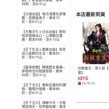
版】》新書延伸書展，單本
88折，至8/31止
本店最新到貨
【尖端出版】每月漫畫名家推
薦：高橋留美子，單本75
折，至8/31止
【大雁文化 x 日出出版】陪你
找到情緒出口，心理勵志書
展，單本85折，至9/10止
付款方
【天下生活 x 康健出版】享受
自己喜歡的生活，單本85
折，至9/15止
ATM轉帳、信用卡
【臺灣商務】解碼歷史書展~
剑傲重生：第七部【
穿梭時空的閱讀冒險，單本
書】
85折，至8/31止
315
$
1
%
(賺
3
點)
【天下文化】重新定義你的價
值，職場升級展，單本88
折，至8/31止
【天下文化】理解今天，才能
預見明天。世界變局展，單本