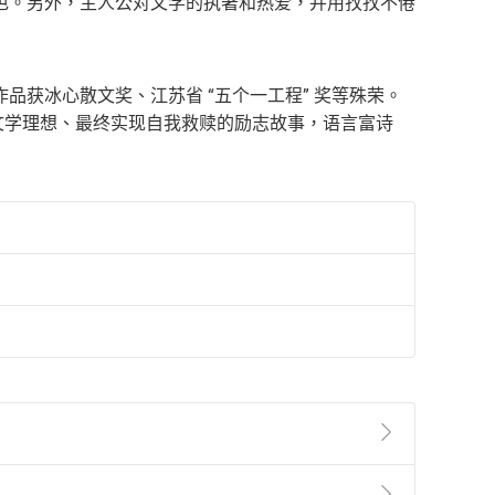
色。另外，主人公对文学的执著和热爱，并用孜孜不倦
获冰心散文奖、江苏省 “五个一工程” 奖等殊荣。
守文学理想、最终实现自我救赎的励志故事，语言富诗