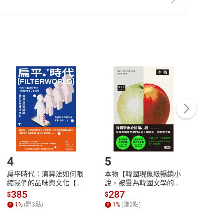
準則
第
2
條第
5
款之規定，「非以有形媒介提供之數位
，不適用消保法第
19
條第
1
項七日內無條件退貨之規
非以有形媒介提供之數位內容，消費者同意若訂購後
付款
方式
完成
訂單
中點選「瀏覽訂單明細」
>
「申請取消訂單
/
退
Payment
Complete
/退貨。
登入帳號，下載書籍後看書
4
5
6
扁平時代：演算法如何限
本物【韓國現象級暢銷小
蛋白
縮我們的品味與文化【電
說，被譽為韓國文學的未
版）─
子書】
來】【電子書】
秘密
385
287
24
$
$
$
一本
1
%
(賺
3
點)
1
%
(賺
2
點)
1
%