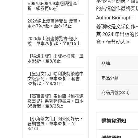
本书情节励志，语
⭐08/03-08/09本週精選85
的热情创作最终实
折，領券再85折
Author Biograph：
2026線上漫畫博覽會-漫畫，
單本79折起，至8/15止
姜琍敏是文学创作
其 2024 年
2026線上漫畫博覽會-輕小
意，情节动人。
說，單本79折起，至8/15止
【臉譜出版】出版社推薦，單
本85折，至8/8止
品牌
【皇冠文化】哈利波特繁體中
商品分類
文版系列，單本88折，套書
82折起，至8/31止
商品貨號(SKU)
【高寶書版】馬伯庸《桃花源
沒事兒》系列延伸書展，單本
85折起，至8/25止
【小角落文化】閱來閱好玩，
退換貨須知
暑期書展，單本82折，至
8/16止