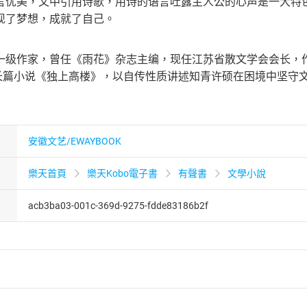
言优美，文中引用诗歌，用诗的语言吐露主人公的心声是一大特
现了梦想，成就了自己。
一级作家，曾任《雨花》杂志主编，现任江苏省散文学会会长，作品
出版的长篇小说《独上高楼》，以自传性质讲述知青许硕在困境中坚
安徽文艺/EWAYBOOK
樂天首頁
樂天Kobo電子書
有聲書
文學小說
acb3ba03-001c-369d-9275-fdde83186b2f