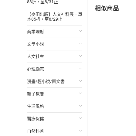
88折，至8/31止
相似商品
【麥田出版】人文社科展，單
本85折，至8/29止
商業理財
文學小說
投資理財
人文社會
經濟/趨勢
歐美文學
心理勵志
財務/金融
日本文學
國際關係
漫畫/輕小說/圖文書
管理/領導
韓國文學
政治
心靈成長/情緒
親子教養
職場工作術
華文文學
社會科學
人際關係
輕小說
生活風格
成功法
經典文學
台灣/中國歷史
兩性關係
奇幻/科幻
教育現場
醫療保健
行銷/廣告
成長/家庭生活小說
日/韓歷史
心理學
愛情故事
兒童文學/故事
飲食/食譜
自然科普
傳記
懸疑/推理小說
其他歷史/史學
職場/社會寫實
兒童科普/學習
健身/美顏
健康/養生