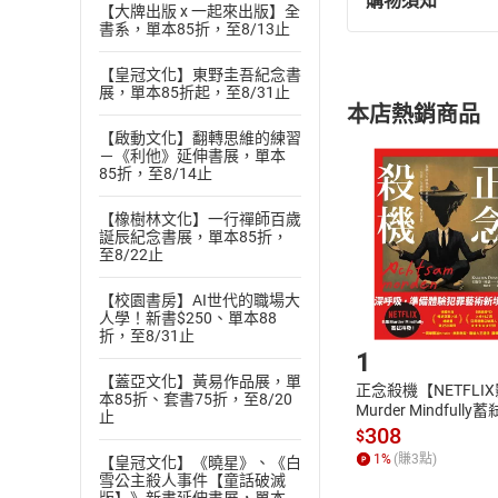
購物須知
退換貨規定：
【大牌出版 x 一起來出版】全
書系，單本85折，至8/13止
(
一
)
依
消費
內容或一經提
【皇冠文化】東野圭吾紀念書
購書須知
展，單本85折起，至8/31止
定。
本店熱銷商品
(
二
)
消費者
【啟動文化】翻轉思維的練習
且已下載
/
存
－《利他》延伸書展，單本
挑選
商
85折，至8/14止
退貨方式：您
Choose
貨」，本店鋪
【橡樹林文化】一行禪師百歲
請注意，樂天
誕辰紀念書展，單本85折，
購書後，
至8/22止
【校園書房】AI世代的職場大
人學！新書$250、單本88
Step1
折，至8/31止
1
【蓋亞文化】黃易作品展，單
正念殺機【NETFLI
本85折、套書75折，至8/20
Murder Mindfully
止
發】【電子書】
308
$
1
%
(賺
3
點)
【皇冠文化】《曉星》、《白
雪公主殺人事件【童話破滅