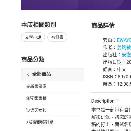
本店相關類別
商品詳情
文學小說
有聲書
旁白：
EWAY
作者：
姜琍敏
出版社：
安徽
商品分類
出版日期：202
語言：中文
全部商品
ISBN：89700
時長：12:08:
🎯新書優惠
🉐獨家書籍
Description：
本书是一部带有自
💘樂天女孩
解和讥讽、初恋的
⚡版權即將到期
稿的打击、面试名