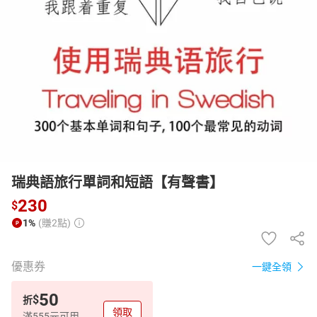
日本購物
電子/紙本書
HOT
瑞典語旅行單詞和短語【有聲書】
230
$
1%
(賺2點)
優惠券
一鍵全領
50
$
折
領取
滿555元可用