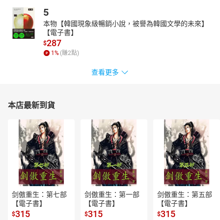
5
本物【韓國現象級暢銷小說，被譽為韓國文學的未來】
【電子書】
287
$
1
%
(賺
2
點)
查看更多
本店最新到貨
剑傲重生：第七部
剑傲重生：第一部
剑傲重生：第五部
【電子書】
【電子書】
【電子書】
315
315
315
$
$
$