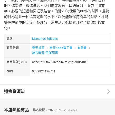
的，你赘述，和你说话。我们依靠发音，口语练习，听力，用文
字，必要的短语和词汇表结合。的话20％使用的80％的时间。最终
的目标是让一种语言足够的水平，以便能够保持简单的对话，才能
够理解简单的交流，处理与日常生活开始探索开辟了给你新的文
化。
品牌
Mercurius Editions
商品分類
樂天首頁
樂天Kobo電子書
有聲書
語言學習/考試用書
商品貨號(SKU)
acbc6f63-fa25-32dd-b7fd-c5f6d0dc48c6
ISBN
9782821126701
退換貨須知
本店熱銷商品
排名期間：2026/8/1 - 2026/8/7