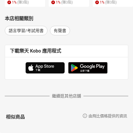
1
%
(賺
3
點)
1
%
(賺
3
點)
1
%
(賺
3
點)
本店相關類別
語言學習/考試用書
有聲書
下載樂天 Kobo 應用程式
繼續逛其他店舖
相似商品
由飛比價格提供的資訊