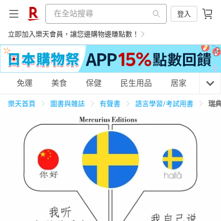
登入
立即加入樂天會員，讓您邊購物邊賺點數！
購物網分類
免運
美食
保健
民生用品
居家
3C
樂天首頁
圖書與雜誌
有聲書
語言學習/考試用書
瑞
天天免運
美食蛋糕
養生保健
民生用品
居家生活
3C家電
運動休閒
親子玩具
女裝
男裝
化妝保養
情趣用品