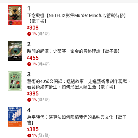
1
正念殺機【NETFLIX影集Murder Mindfully蓄弒待發】
【電子書】
308
$
1
%
(賺
3
點)
2
時間的起源：史蒂芬．霍金的最終理論【電子書】
455
$
1
%
(賺
4
點)
3
藝術的40堂公開課：透過故事，走進藝術家創作現場，
看藝術如何誕生、如何形塑人類生活【電子書】
385
$
1
%
(賺
3
點)
4
扁平時代：演算法如何限縮我們的品味與文化【電子
書】
385
$
1
%
(賺
3
點)