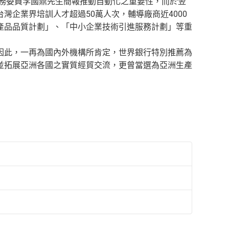
政務委員李國鼎先生簡報推動自動化之重要性，而於翌
企業界培訓人才超過50萬人次，輔導廠商近4000
產品品質計劃」、「中小企業技術引進服務計劃」等重
因此，一再為國內外機構所肯定，世界銀行特別推薦為
並拓展亞洲各國之實質經貿交流，更曾當選為亞洲生產