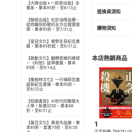
【大牌出版 x 一起來出版】全
書系，單本85折，至8/13止
退換貨須知
【聯經出版】吃好油降血糖，
從控醣到舒壓的全方位健康提
購物須知
案，單本85折，至7/31止
退換貨規定：
(
一
)
依
消費
【皇冠文化】東野圭吾紀念書
內容或一經提
展，單本85折起，至8/31止
購書須知
定。
本店熱銷商品
【啟動文化】翻轉思維的練習
(
二
)
消費者
－《利他》延伸書展，單本
且已下載
/
存
85折，至8/14止
挑選
商
退貨方式：您
Choose
【橡樹林文化】一行禪師百歲
貨」，本店鋪
誕辰紀念書展，單本85折，
至8/22止
請注意，樂天
購書後，
【校園書房】AI世代的職場大
人學！新書$250、單本88
折，至8/31止
Step1
1
【蓋亞文化】黃易作品展，單
本85折、套書75折，至8/20
正念殺機【NETFLI