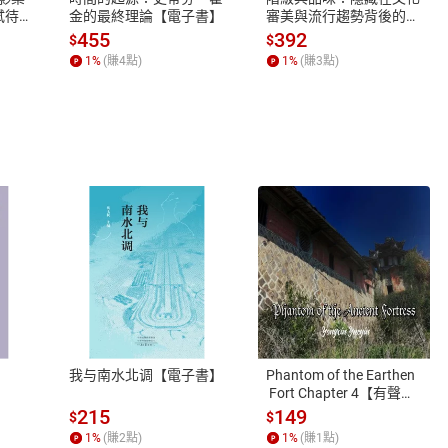
蓄弒待
金的最終理論【電子書】
審美與流行趨勢背後的地
位渴望【電子書】
455
392
$
$
1
%
(賺
4
點)
1
%
(賺
3
點)
式
退換貨規範
、LINE PAY、AFTEE
本店是否提供消費者保護法七日猶
之權利，遽消費者保護法及通訊交
我与南水北调【電子書】
Phantom of the Earthen
除權合理例外情事適用準則，依商
 Fort Chapter 4【有聲
書】
質各有不同規定。詳細退換貨說明
215
149
$
$
照各商品說明。
1
%
(賺
2
點)
1
%
(賺
1
點)