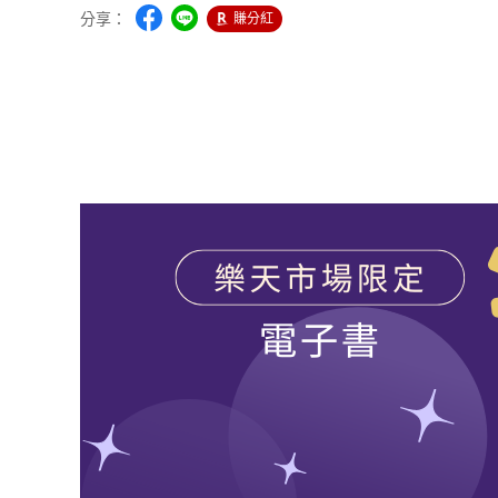
分享：
賺分紅