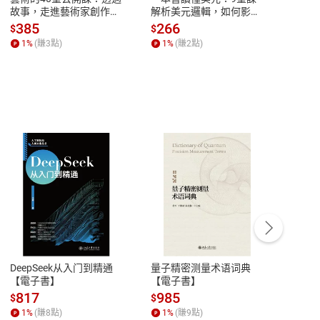
故事，走進藝術家創作現
解析美元邏輯，如何影響
說，
場，看藝術如何誕生、如
全球經濟和每個人的投資
來】
385
266
28
$
$
$
何形塑人類生活【電子
【電子書】
1
%
(賺
3
點)
1
%
(賺
2
點)
1
%
書】
客服資訊
豫期
服務時間：週一到週五 10:00-12:00、
易解
13:00-17:00 (國定假日及例假日休息)
DeepSeek从入门到精通
量子精密测量术语词典
新西
品性
客服電話：0080-1857077
【電子書】
【電子書】
计研
請參
客服信箱：
聯絡店家
817
985
98
$
$
$
1
%
(賺
8
點)
1
%
(賺
9
點)
1
%