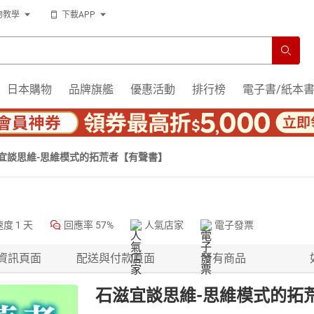
物教學
下載APP
日本購物
品牌旗艦
優惠活動
排行榜
電子書/紙本
宜談思維-思維模式的拓荒者【有聲書】
速度
1 天
回應率
57%
人氣店家
電子發票
資訊頁面
配送與付款頁面
所有商品
石滋宜談思維-思維模式的拓