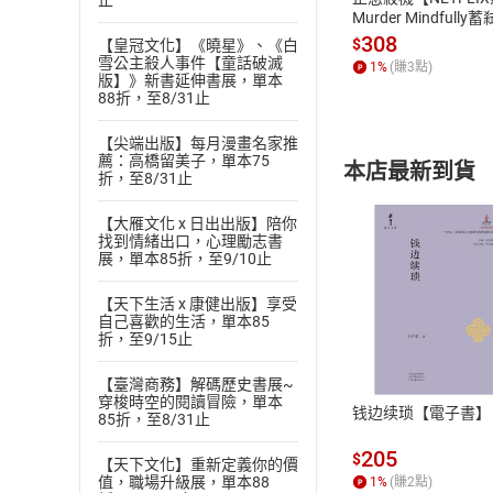
止
Murder Mindfully
發】【電子書】
308
$
【皇冠文化】《曉星》、《白
雪公主殺人事件【童話破滅
1
%
(賺
3
點)
版】》新書延伸書展，單本
88折，至8/31止
【尖端出版】每月漫畫名家推
薦：高橋留美子，單本75
本店最新到貨
折，至8/31止
【大雁文化 x 日出出版】陪你
找到情緒出口，心理勵志書
展，單本85折，至9/10止
【天下生活 x 康健出版】享受
付款方
自己喜歡的生活，單本85
折，至9/15止
ATM轉帳、信用卡
【臺灣商務】解碼歷史書展~
穿梭時空的閱讀冒險，單本
钱边续琐【電子書】
85折，至8/31止
205
$
【天下文化】重新定義你的價
值，職場升級展，單本88
1
%
(賺
2
點)