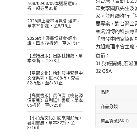
有台灣「自動化之
⭐08/03-08/09本週精選85
年受李國鼎先生及
折，領券再85折
家。並陸續推行「
2026線上漫畫博覽會-漫畫，
要專案，對台灣企
單本79折起，至8/15止
稟賦淵博的科技專
2026線上漫畫博覽會-輕小
「開發中國家協助
說，單本79折起，至8/15止
力組織理事會主席
章節：
【臉譜出版】出版社推薦，單
本85折，至8/8止
01 財經開講_石滋
02 Q&A
【皇冠文化】哈利波特繁體中
文版系列，單本88折，套書
82折起，至8/31止
品牌
【高寶書版】馬伯庸《桃花源
沒事兒》系列延伸書展，單本
85折起，至8/25止
商品分類
【小角落文化】閱來閱好玩，
商品貨號(SKU)
暑期書展，單本82折，至
8/16止