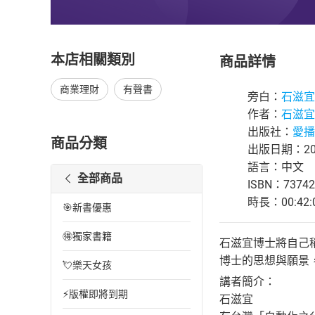
本店相關類別
商品詳情
商業理財
有聲書
旁白：
石滋宜
作者：
石滋宜
出版社：
愛播
商品分類
出版日期：202
語言：中文
全部商品
ISBN：73742
時長：00:42:
🎯新書優惠
🉐獨家書籍
石滋宜博士將自己
博士的思想與願景
💘樂天女孩
講者簡介：
⚡版權即將到期
石滋宜