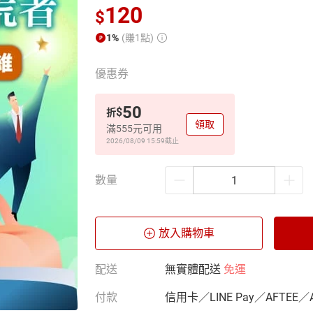
120
$
1%
(賺1點)
優惠券
50
$
折
領取
滿555元可用
2026/08/09 15:59
截止
數量
放入購物車
配送
無實體配送
免運
付款
信用卡／LINE Pay／AFTEE／