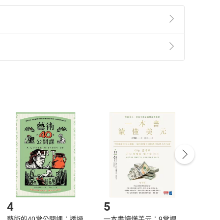
準則
第
2
條第
5
款之規定，「非以有形媒介提供之數位
，不適用消保法第
19
條第
1
項七日內無條件退貨之規
非以有形媒介提供之數位內容，消費者同意若訂購後
付款
方式
完成
訂單
中點選「瀏覽訂單明細」
>
「申請取消訂單
/
退
Payment
Complete
/退貨。
登入帳號，下載書籍後看書
4
5
6
藝術的40堂公開課：透過
一本書讀懂美元：9堂課
本物