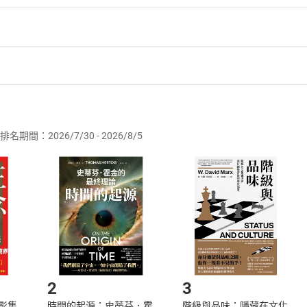
者保護法
第
19
條第
1
項後段
暨
通訊交易解除權合理例外情事適用
供即為完成之線上服務，經消費者事先同意始提供。」 之商品
排名期間：2026/7/30 - 2026/8/5
訂購本店鋪之商品即代表知悉本店鋪所銷售之商品為電子書，屬
取電子書，不得請求退貨退款。
品
放入
購物車
登入
帳號
欲取消訂單或辦理退貨時，請登入樂天市場，並於「我的訂單」
Shopping cart
Login
將依您的申請進行審核，待審核通過後將為您辦理退款事宜。
市場須以整筆訂單為單位進行取消/退貨，恕無法以單支商品取消
如何開始使用？
.選擇閱讀載具
Step2.
2
3
X影集
時間的起源：史蒂芬．霍
階級與品味：隱藏在文化