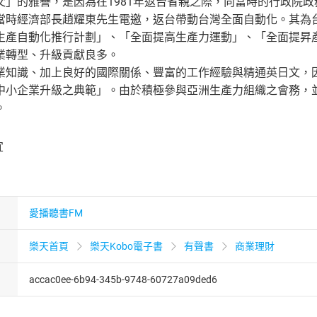
父」的雅譽，是因為在1981年返台省親之際，向當時的行政院
當時經濟部長趙耀東先生電邀，返台帶動台灣全面自動化。其為台灣
生產自動化推行計劃」、「全面提高生產力運動」、「全面提昇
業轉型、升級貢獻良多。
業知識、加上良好的國際關係、豐富的工作經驗與精通英日文，
中小企業升級之典範」。由於積極參與亞洲生產力組織之會務，
。
宜
愛播聽書FM
樂天首頁
樂天Kobo電子書
有聲書
商業理財
accac0ee-6b94-345b-9748-60727a09ded6