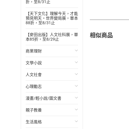
折，至8/31止
【天下文化】理解今天，才能
預見明天。世界變局展，單本
88折，至8/31止
相似商品
【麥田出版】人文社科展，單
本85折，至8/29止
商業理財
文學小說
投資理財
人文社會
經濟/趨勢
歐美文學
心理勵志
財務/金融
日本文學
國際關係
漫畫/輕小說/圖文書
管理/領導
韓國文學
政治
心靈成長/情緒
親子教養
職場工作術
華文文學
社會科學
人際關係
輕小說
生活風格
成功法
經典文學
台灣/中國歷史
兩性關係
奇幻/科幻
教育現場