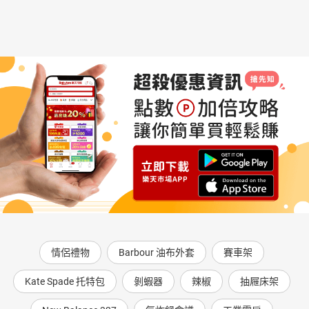
情侶禮物
Barbour 油布外套
賽車架
Kate Spade 托特包
剝蝦器
辣椒
抽屜床架