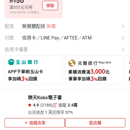
50
$
折
領取
滿555元可用
2026/08/09 15:59
截止
配送
無實體配送
免運
付款
信用卡／LINE Pay／AFTEE／ATM
信用卡優惠
樂天Kobo電子書
4.9
(2188)
追蹤
2.4萬
出貨速度
1 天
回應率
57%
追蹤店家
逛店舖