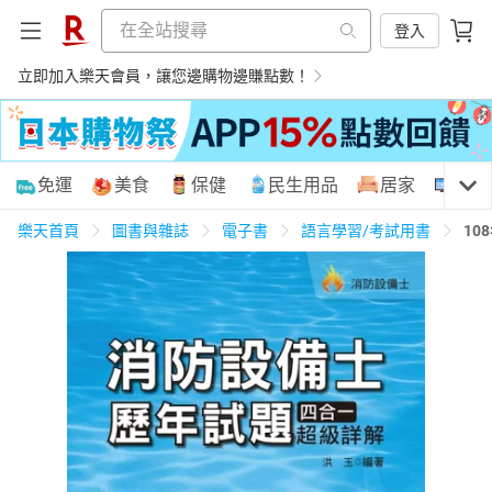
登入
立即加入樂天會員，讓您邊購物邊賺點數！
購物網分類
免運
美食
保健
民生用品
居家
3C
樂天首頁
圖書與雜誌
電子書
語言學習/考試用書
10
天天免運
美食蛋糕
養生保健
民生用品
居家生活
3C家電
運動休閒
親子玩具
女裝
男裝
化妝保養
情趣用品