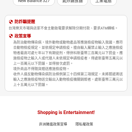
New Balance 327
氣炸鍋食譜
工業電扇
防詐騙提醒
台灣樂天市場與店家不會主動致電要求解除分期付款、要求ATM轉帳。
政策宣導
為防治動物傳染病，境外動物或動物產品等應施檢疫物輸入我國，應符
合動物檢疫規定，並依規定申請檢疫。擅自輸入屬禁止輸入之應施檢疫
物者最高可處七年以下有期徒刑，得併科新臺幣三百萬元以下罰金。應
施檢疫物之輸入人或代理人未依規定申請檢疫者，得處新臺幣五萬元以
上一百萬元以下罰鍰，並得按次處罰。
境外商品不得隨貨贈送應施檢疫物。
收件人違反動物傳染病防治條例第三十四條第三項規定，未將郵遞寄送
輸入之應施檢疫物送交輸出入動物檢疫機關銷燬者，處新臺幣三萬元以
上十五萬元以下罰鍰。
Shopping is Entertainment!
非洲豬瘟政策宣導
隱私權政策