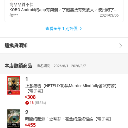
商品品質不佳
KOBO Android的app有夠爛，字體無法有效放大，使用的字型
很細，根本無難以閱讀完全殘害使用者眼睛!一樣android
侯***
2024/03/06
google圖書用起來就很正常。
查看全部 1 則評價
退換貨須知
本店熱銷商品
排名期間：2026/8/1 - 2026/8/7
1
正念殺機【NETFLIX影集Murder Mindfully蓄弒待發】
【電子書】
308
$
1
%
(賺
3
點)
2
時間的起源：史蒂芬．霍金的最終理論【電子書】
455
$