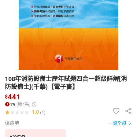
日本購物
電子/紙本書
HOT
108年消防設備士歷年試題四合一超級詳解[消
防設備士](千華)【電子書】
441
$
1%
(賺4點)
1.0
(1)
優惠券
一鍵全領