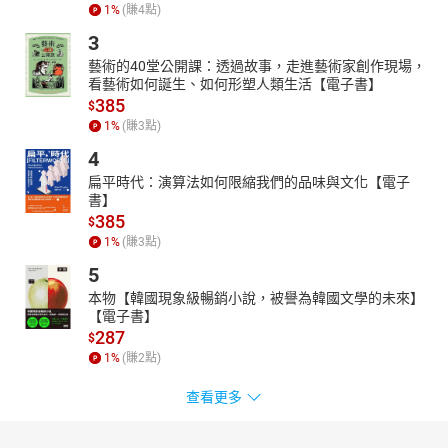
1
%
(賺
4
點)
3
藝術的40堂公開課：透過故事，走進藝術家創作現場，
看藝術如何誕生、如何形塑人類生活【電子書】
385
$
1
%
(賺
3
點)
4
扁平時代：演算法如何限縮我們的品味與文化【電子
書】
385
$
1
%
(賺
3
點)
5
本物【韓國現象級暢銷小說，被譽為韓國文學的未來】
【電子書】
287
$
1
%
(賺
2
點)
查看更多