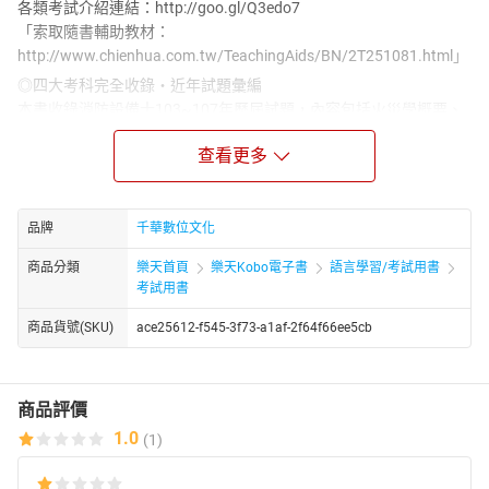
各類考試介紹連結：http://goo.gl/Q3edo7
「索取隨書輔助教材：
http://www.chienhua.com.tw/TeachingAids/BN/2T251081.html」
◎四大考科完全收錄‧近年試題彙編
本書收錄消防設備士103~107年歷屆試題，內容包括火災學概要、
消防法規概要、警報與避難系統消防安全設備概要以及水與化學系
查看更多
統消防安全設備概要等四科。有效掌握最新考情，鑑往知來，瞭解
命題趨勢所在。
◎名師精解詳盡剖析‧強化解題思維
品牌
千華數位文化
本書分別針對各科試題提供名師精闢解析，面對艱澀試題時，能夠
活化解題思路，進而洞悉命題核心。倘能精讀此書，勤加練習，必
商品分類
樂天首頁
樂天Kobo電子書
語言學習/考試用書
定能夠功力大增，進而在考場所向披靡，題名金榜！
考試用書
◎關鍵考點系統整理‧輕鬆掌握要領
商品貨號(SKU)
ace25612-f545-3f73-a1af-2f64f66ee5cb
本書解析附有關鍵主題說明，快速指點答題重點，不必再花時間找
尋答題方向，並重點式節錄關鍵法條內容，答題要點一目了然，在
答題的同時，亦逐步熟悉重點法條與要點，掌握考試答題關鍵不再
是難事。
商品評價
1.0
(1)