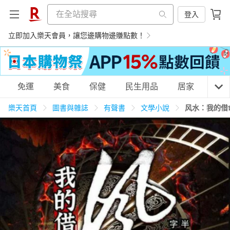
登入
立即加入樂天會員，讓您邊購物邊賺點數！
購物網分類
免運
美食
保健
民生用品
居家
3C
樂天首頁
圖書與雜誌
有聲書
文學小說
风水：我的借
天天免運
美食蛋糕
養生保健
民生用品
居家生活
3C家電
運動休閒
親子玩具
女裝
男裝
化妝保養
情趣用品