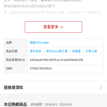
禁地#借命#风水#诅咒#成长#勇气
我，自幼便对这片禁地充满了好奇与不解，心中总有一个声音在低
语，驱使我揭开那层神秘的面纱。随着年岁的增长，我逐渐发现，
自己似乎与这片禁地有着千丝万缕的联系，每一次靠近，都能感受
查看更多
到一股莫名的力量在召唤，仿佛我的命运早已与那些长眠于棺中的
老人紧紧相连。
一次偶然的机会，我踏入了那片禁地，揭开了一口口棺材的秘密。
品牌
蜻蜓FM & iMerl
原来，这一切并非简单的殉葬仪式，而是村中先人为了延续血脉、
对抗某种未知诅咒而布下的惊天大局。而我，竟是这场延续了数百
商品分類
樂天首頁
樂天Kobo電子書
有聲書
文學小說
年的借命之局中，最为关键的一环。我的每一次呼吸、每一次心
商品貨號(SKU)
ad02eaa9-ffe5-3859-ac7d-ab9b9b6bc2fb
跳，都在无形中影响着整个村落的命运，甚至关乎到那些早已逝去
的灵魂能否安息。
ISBN
9798318420924
在探寻真相的过程中，我遭遇了重重困难与危险，也结识了形形色
色的人物，他们或帮助我、或阻挠我，让我在这条充满未知与危险
的道路上越走越远。而我，也在这一过程中逐渐成长，学会了如何
退換貨須知
运用自己的力量，去对抗那些试图颠覆一切的力量。
《风水：我的借命人生》不仅是一部关于风水、诅咒与借命的惊悚
悬疑小说，更是一次对人性、命运与选择的深刻探讨。它带你走进
本店熱銷商品
排名期間：2026/8/2 - 2026/8/8
一个充满神秘与未知的世界，让你在惊心动魄的情节中，感受到生