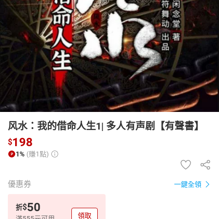
日本購物
電子/紙本書
HOT
风水：我的借命人生1| 多人有声剧【有聲書】
198
$
1%
(賺1點)
優惠券
一鍵全領
50
$
折
領取
滿555元可用