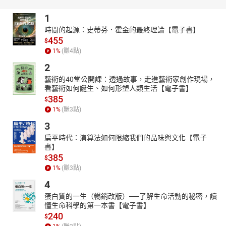
命的脆弱与坚韧，以及那份为了守护所爱之人，不惜一切代价的勇
1
气与决心。
時間的起源：史蒂芬．霍金的最終理論【電子書】
https://youtube.com/@tianxiagushi?si=ZstiltPoiwO0g4fT
455
$
http://www.youtube.com/channel/UC2yhCURng4uUj_phEqZwKig/
1
%
(賺
4
點)
2
藝術的40堂公開課：透過故事，走進藝術家創作現場，
看藝術如何誕生、如何形塑人類生活【電子書】
385
$
1
%
(賺
3
點)
3
扁平時代：演算法如何限縮我們的品味與文化【電子
書】
385
$
1
%
(賺
3
點)
4
蛋白質的一生（暢銷改版）──了解生命活動的秘密，讀
懂生命科學的第一本書【電子書】
240
$