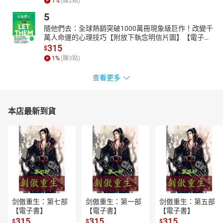
1
%
(賺
2
點)
5
隨他們去：全球熱銷突破1000萬冊現象級巨作！改變千
萬人命運的心理技巧【附放下執念明信片圖】【電子
書】
315
$
1
%
(賺
3
點)
查看更多
本店最新到貨
剑傲重生：第七部
剑傲重生：第一部
剑傲重生：第五部
【電子書】
【電子書】
【電子書】
315
315
315
$
$
$