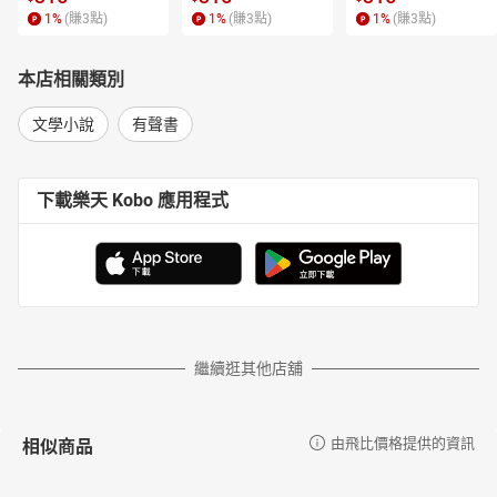
1
%
(賺
3
點)
1
%
(賺
3
點)
1
%
(賺
3
點)
本店相關類別
文學小說
有聲書
下載樂天 Kobo 應用程式
繼續逛其他店舖
相似商品
由飛比價格提供的資訊