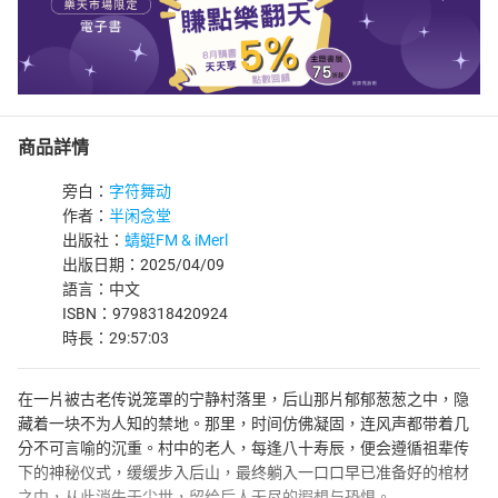
商品詳情
旁白：
字符舞动
作者：
半闲念堂
出版社：
蜻蜓FM & iMerl
出版日期：2025/04/09
語言：中文
ISBN：9798318420924
時長：29:57:03
在一片被古老传说笼罩的宁静村落里，后山那片郁郁葱葱之中，隐
藏着一块不为人知的禁地。那里，时间仿佛凝固，连风声都带着几
分不可言喻的沉重。村中的老人，每逢八十寿辰，便会遵循祖辈传
下的神秘仪式，缓缓步入后山，最终躺入一口口早已准备好的棺材
之中，从此消失于尘世，留给后人无尽的遐想与恐惧。