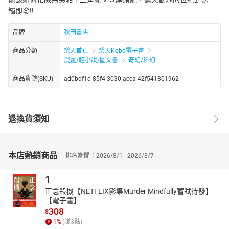
觸即發!!
品牌
秋田書店
商品分類
樂天首頁
樂天Kobo電子書
漫畫/輕小說/圖文書
奇幻/科幻
商品貨號(SKU)
ad0bdf1d-85f4-3030-acca-42f541801962
退換貨須知
本店熱銷商品
排名期間：2026/8/1 - 2026/8/7
1
正念殺機【NETFLIX影集Murder Mindfully蓄弒待發】
【電子書】
308
$
1
%
(賺
3
點)