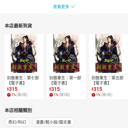
查看更多
本店最新到貨
剑傲重生：第七部
剑傲重生：第一部
剑傲重生：第五部
【電子書】
【電子書】
【電子書】
315
315
315
$
$
$
1
%
(賺
3
點)
1
%
(賺
3
點)
1
%
(賺
3
點)
本店相關類別
奇幻/科幻
漫畫/輕小說/圖文書