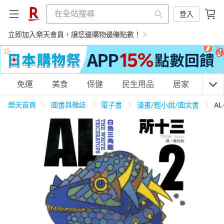
登入
立即加入樂天會員，讓您邊購物邊賺點數！
購物網分類
免運
美食
保健
民生用品
居家
3C
樂天首頁
圖書與雜誌
電子書
漫畫/輕小說/圖文書
A
天天免運
美食蛋糕
養生保健
民生用品
居家生活
3C家電
運動休閒
親子玩具
女裝
男裝
化妝保養
情趣用品