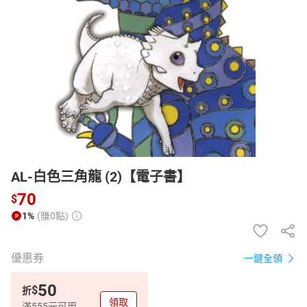
日本購物
電子/紙本書
HOT
AL-白色三角龍 (2)【電子書】
70
$
1%
(賺0點)
優惠券
一鍵全領
50
$
折
領取
滿555元可用