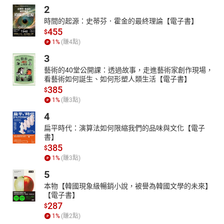
2
時間的起源：史蒂芬．霍金的最終理論【電子書】
455
$
1
%
(賺
4
點)
3
藝術的40堂公開課：透過故事，走進藝術家創作現場，
看藝術如何誕生、如何形塑人類生活【電子書】
385
$
1
%
(賺
3
點)
4
扁平時代：演算法如何限縮我們的品味與文化【電子
書】
385
$
1
%
(賺
3
點)
5
本物【韓國現象級暢銷小說，被譽為韓國文學的未來】
【電子書】
287
$
1
%
(賺
2
點)