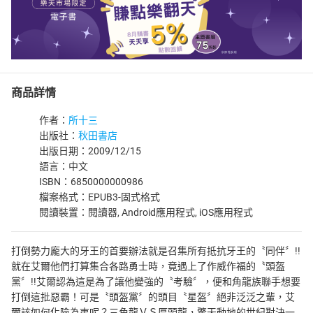
商品詳情
作者：
所十三
出版社：
秋田書店
出版日期：2009/12/15
語言：中文
ISBN：6850000000986
檔案格式：EPUB3-固式格式
閱讀裝置：閱讀器, Android應用程式, iOS應用程式
打倒勢力龐大的牙王的首要辦法就是召集所有抵抗牙王的〝同伴〞!!
就在艾爾他們打算集合各路勇士時，竟遇上了作威作福的〝頭盔
黨〞!!艾爾認為這是為了讓他變強的〝考驗〞，便和角龍族聯手想要
打倒這批惡霸！可是〝頭盔黨〞的頭目〝星盔〞絕非泛泛之輩，艾
爾該如何化險為夷呢？三角龍ＶＳ厚頭龍，驚天動地的世紀對決一