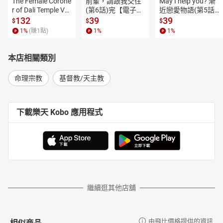
The Female Corone
前輩，請跟我交往
May I help you? 漸
r of Dali Temple Vo
(第6話)完【電子
近戀愛物語(第5話)
l.6【有聲書】
書】
【電子書】
132
39
39
$
$
$
1
%
(賺
1
點)
1
%
1
%
本店相關類別
命理宗教
基督教/天主教
下載樂天 Kobo 應用程式
繼續逛其他店舖
相似商品
由飛比價格提供的資訊