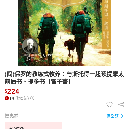
日本購物
電子/紙本書
HOT
(简)保罗的教练式牧养：与斯托得一起读提摩太
前后书、提多书【電子書】
224
$
1%
(賺2點)
優惠券
一鍵全領