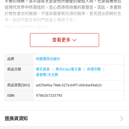
平衡的理解。其中提摩太更是他所鍾愛的聖經人物，也象徵著他在
這現代世界中所尋找的、忠心而亟待培養的基督徒。因此，本書對
於教牧書信的解讀，不僅承載著斯托得的精神，更見證出耶穌的生
命，如何不斷在祂的門徒身上傳遞下去。
我們，渴望與誰一起成長？
我們都會面對心中的軟弱與掙扎，在這樣的時刻，何等渴望能有一
查看更多
位引導者，如同電影《心靈捕手》的西恩教授，不畏懼於理解我們
的內在，同時敞開心胸，陪同我們找尋、完成一生的呼召——而這，
正是保羅在教牧書信中，所內蘊的教練式牧養胸懷。
品牌
校園書房出版社
閱讀這些教牧書信，我們不僅能從保羅的牧養教導中受益；更能於
字裡行間處處體會，保羅對提摩太和提多的深刻期許與呼籲。
商品分類
樂天首頁
樂天Kobo電子書
命理宗教
基督教/天主教
本書作者斯托得既熟悉現代社會的脈動，對聖經也有精準、深入而
平衡的理解。其中提摩太更是他所鍾愛的聖經人物，也象徵著他在
商品貨號(SKU)
ad29a96a-78eb-327a-b4f7-c66cba49ab2c
這現代世界中所尋找的、忠心而亟待培養的基督徒。因此，本書對
於教牧書信的解讀，不僅承載著斯托得的精神，更見證出耶穌的生
ISBN
9786267233795
命，如何不斷在祂的門徒身上傳遞下去。
在冷漠疏離的時代，保羅的教練式牧養能帶領我們重回真理、教導
與友誼結合的關係，進一步喚醒我們沉睡的動能，按著神的偉大心
退換貨須知
意而活。我們或許自認膽怯，缺乏對這世界與他人的影響力，然而
正如保羅告訴提摩太的：在神豐盛的恩典中，我們才得以剛強。如