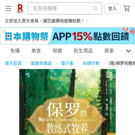
登入
立即加入樂天會員，讓您邊購物邊賺點數！
購物網分類
免運
美食
保健
民生用品
居家
3C
樂天首頁
圖書與雜誌
電子書
命理宗教
(简)保罗的
天天免運
美食蛋糕
養生保健
民生用品
居家生活
3C家電
運動休閒
親子玩具
女裝
男裝
化妝保養
情趣用品