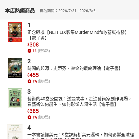
今，這也是神對你我的呼喚！
本店熱銷商品
排名期間：2026/7/31 - 2026/8/6
【作者介紹】
斯托得（John Stott）
二十世紀福音派重要領袖，於二〇〇五年獲
1
《時代雜誌》選為「世界百大最具影響力人物」。一生主要時間於
正念殺機【NETFLIX影集Murder Mindfully蓄弒待發】
英國萬靈堂擔任牧職，也以此為起點，開展他在全球的服事。他在
【電子書】
萬靈堂的牧養工作，影響了二次大戰後英國福音派教會的復興運
308
$
動。此外，亦擔任一九七四年《洛桑信約》（Lausanne
1
%
(賺
3
點)
Covenant）起草委員會主席，該信約為福音派奠下了傳福音和社會
2
關懷並行的基調，對全球福音派發展影響深遠。
時間的起源：史蒂芬．霍金的最終理論【電子書】
藍戴樂（Dale Larsen）、藍姍蒂（Sandy Larsen）
撰寫超過四十
455
$
本書籍和查經資料，包括參與賴特的N. T. Wright for Everyone Bible
1
%
(賺
4
點)
Study Guides系列。
3
藝術的40堂公開課：透過故事，走進藝術家創作現場，
看藝術如何誕生、如何形塑人類生活【電子書】
385
$
1
%
(賺
3
點)
4
一本書讀懂美元：9堂課解析美元邏輯，如何影響全球經