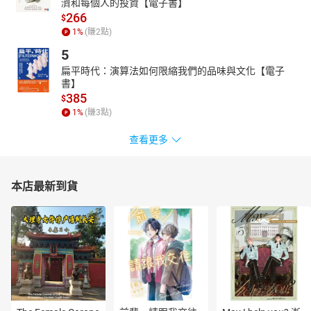
濟和每個人的投資【電子書】
266
$
1
%
(賺
2
點)
5
扁平時代：演算法如何限縮我們的品味與文化【電子
書】
385
$
1
%
(賺
3
點)
查看更多
本店最新到貨