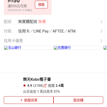
50
$
折
領取
滿555元可用
2026/08/09 15:59
截止
配送
無實體配送
免運
付款
信用卡／LINE Pay／AFTEE／ATM
信用卡優惠
樂天Kobo電子書
4.9
(2188)
追蹤
2.4萬
出貨速度
1 天
回應率
57%
追蹤店家
逛店舖