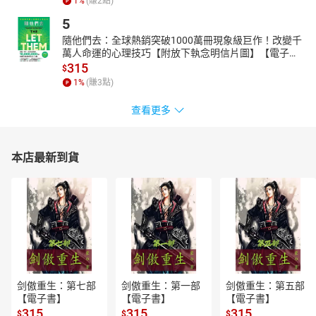
的商機。
1
%
(賺
2
點)
｜當一般人還在思考如何「增加人力」，AI創業家已經在練習如何
5
「定義問題」。
隨他們去：全球熱銷突破1000萬冊現象級巨作！改變千
萬人命運的心理技巧【附放下執念明信片圖】【電子
這群不靠勞力、不靠融資，卻能創造極高產值的「新創業族群」，
書】
315
$
不追求規模龐大的團隊，而是追求極致精簡的「一人公司」；他們
1
%
(賺
3
點)
不研發技術，而是運用AI穩定執行，將自己的時間保留給最有價值
的「決策」。
查看更多
這本書，是寫給在變局中尋找出口的你，
創業不用身家豪賭，由AI負責執行，用低成本快速驗證，
帶你掌握「定義問題」與「決策力」，找回創業稀缺價值。
本店最新到貨
親愛的創業家，你想先解決哪個問題？
■ 問題1. 我想創業，但怕賠光積蓄……
答：創業不用賣肝賣房。在AI時代，一杯咖啡的代價就足以測出你
的點子是黃金還是垃圾。
■ 問題2. 產品開發很久了，但推向市場卻沒人買單……
答：有一種努力叫「自我感動」。解決沒人付錢的問題，不叫創
業，那叫自嗨。
■ 問題3. 我不知道怎麼跟AI溝通，還在苦練指令……
剑傲重生：第七部
剑傲重生：第一部
剑傲重生：第五部
【電子書】
【電子書】
【電子書】
答：別再問Prompt怎麼寫了，你最大的問題不是技術，而是想得太
315
315
315
$
$
$