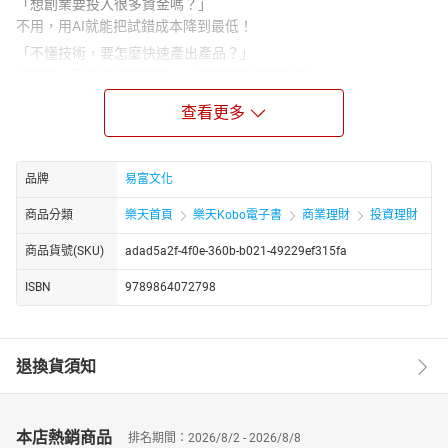
「想創業要投入很多資金嗎？」
不用，用AI就能把試錯成本降到最低！
「不懂技術，要怎麼快速產出產品？」
沒問題，只要會定義問題，AI就能幫你完美執行！
「下班創業，真的有可能嗎？」
查看更多
當然可能，用AI快速驗證，創業不再是豪賭，而是低風險實驗！
創業不再需要All In豪賭，
用一杯咖啡的代價就能啟動AI時代的一人公司，
品牌
易富文化
一台電腦、一個周末，就能開啟你的創業路！
商品分類
樂天首頁
樂天Kobo電子書
商業理財
投資理財
■ 現在，是創業「最安全」的時代！
過去，創業是少數人的豪賭；現在，是普通人終於「付得起」第一
商品貨號(SKU)
adad5a2f-4f0e-360b-b021-49229ef315fa
次嘗試的時代。
ISBN
9789864072798
在傳統觀念裡，創業意味著抵押房產、押上積蓄，一次失誤就可能
傾家蕩產。但隨著AI的普及，那個悲壯創業的年代已經結束了。現
在，技術不再是門檻，人力不再是負擔，最昂貴的執行成本已被AI
降到最低。
退換貨須知
｜如果你賠得起「一杯咖啡」，你就賠得起一次創業。
這是歷史上第一次一般人能以近乎零的成本，在週末驗證腦中的商
業點子。就算失敗了，也不是跌入深淵，而是取得通往正確道路的
本店熱銷商品
排名期間：2026/8/2 - 2026/8/8