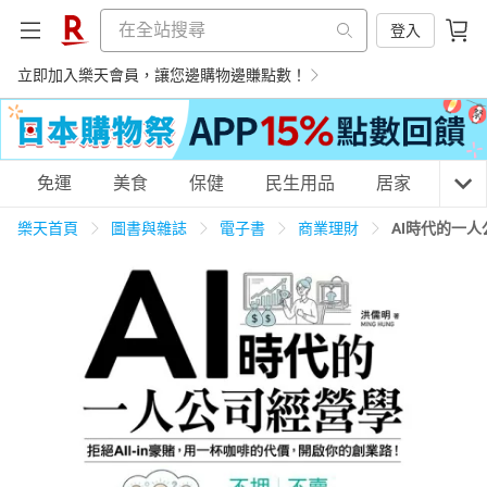
登入
立即加入樂天會員，讓您邊購物邊賺點數！
購物網分類
免運
美食
保健
民生用品
居家
3C
樂天首頁
圖書與雜誌
電子書
商業理財
AI時代的一
天天免運
美食蛋糕
養生保健
民生用品
居家生活
3C家電
運動休閒
親子玩具
女裝
男裝
化妝保養
情趣用品