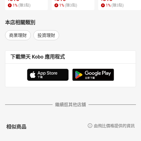
美、做得太慢！
1
%
(賺
3
點)
1
%
(賺
3
點)
1
%
(賺
3
點)
AI時代來臨，創業不再需要All-in，
用一杯咖啡的低代價，就能啟動屬於你的創業實踐。
本店相關類別
《AI時代的一人公司經營學》
教你如何「將繁瑣交給 AI，將腦力留給決策」。
商業理財
投資理財
《AI 時代的一人公司經營學》
陪你找回定義問題的勇氣，精準踏上正確的道路。
下載樂天 Kobo 應用程式
繼續逛其他店舖
相似商品
由飛比價格提供的資訊