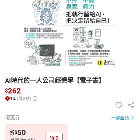
日本購物
電子/紙本書
HOT
AI時代的一人公司經營學【電子書】
262
$
1%
(賺2點)
優惠券
一鍵全領
50
$
折
領取
滿555元可用