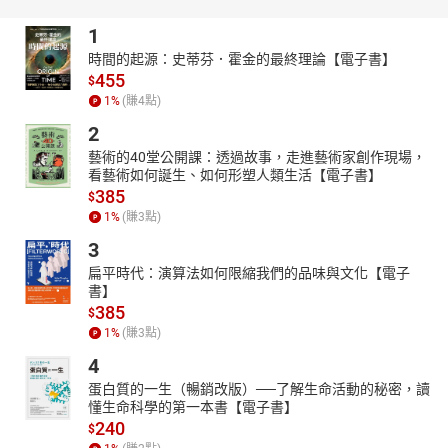
資訊。因為試錯成本極低，你擁有了「不斷重來」的權利。當失敗
不再致命，創業便成了史上最安全的一場智力遊戲。
1
■ 為什麼愈努力的創業者愈容易失敗？
時間的起源：史蒂芬．霍金的最終理論【電子書】
455
當AI的產出速度已超越人類極限，「執行力」早已不再是你的護城
$
河。
1
%
(賺
4
點)
你是否每天忙著趕進度、修細節，卻離商業成功越來越遠？在AI時
2
代，最可怕的不是不努力，而是用勞力思維去對接科技浪潮。如果
藝術的40堂公開課：透過故事，走進藝術家創作現場，
你還在親力親為每一項瑣事，你不是在創業，而是在加速透支生
看藝術如何誕生、如何形塑人類生活【電子書】
命。
385
$
1
%
(賺
3
點)
｜現在，你需要一場「低成本」的決策革命。
3
這本書將成為你的救贖方案：創業不再需要押上身家，更不需傾家
蕩產。透過極速試錯，你在週末就能排除錯誤路徑。因此別再用忙
扁平時代：演算法如何限縮我們的品味與文化【電子
碌掩飾決策的失能。讓AI負責執行，你負責定義問題。不用賭上人
書】
385
生，只靠「下對決定」就能贏得未來。
$
1
%
(賺
3
點)
■ AI創業家想的和你不一樣！
傳統創業最讓人恐懼的，莫過於傾家蕩產的風險。但AI創業家的邏
4
輯完全不同：他們拒絕 All-in，主張以最低成本進行極速試錯。如果
蛋白質的一生（暢銷改版）──了解生命活動的秘密，讀
一個想法不值得一杯咖啡的代價，就不值得投入生命。透過快速排
懂生命科學的第一本書【電子書】
240
除錯誤路徑，他們不賭命、不梭哈，卻能比任何人都更快撞見正確
$