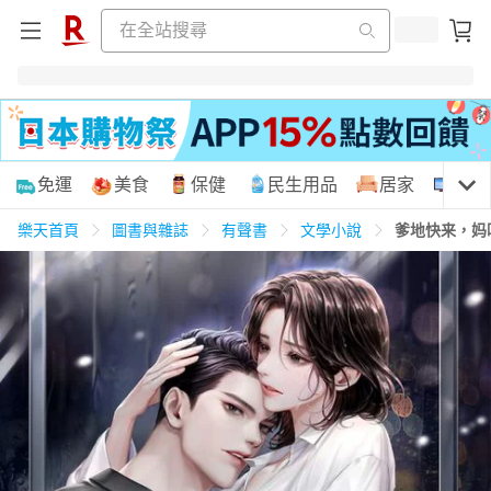
購物網分類
免運
美食
保健
民生用品
居家
3C
樂天首頁
圖書與雜誌
有聲書
文學小說
爹地快来，妈
天天免運
美食蛋糕
養生保健
民生用品
居家生活
3C家電
運動休閒
親子玩具
女裝
男裝
化妝保養
情趣用品