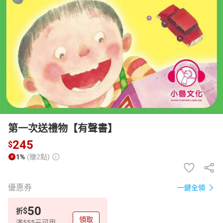
日本購物
電子/紙本書
HOT
第一次送禮物【有聲書】
245
$
1%
(賺2點)
優惠券
一鍵全領
50
$
折
領取
滿555元可用