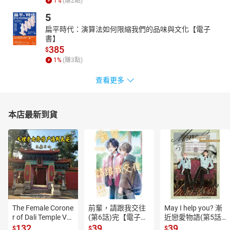
1
%
(賺
2
點)
5
扁平時代：演算法如何限縮我們的品味與文化【電子
書】
385
$
1
%
(賺
3
點)
查看更多
本店最新到貨
The Female Corone
前輩，請跟我交往
May I help you? 漸
r of Dali Temple Vo
(第6話)完【電子
近戀愛物語(第5話)
l.6【有聲書】
書】
【電子書】
132
39
39
$
$
$