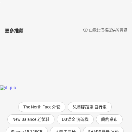
更多推薦
由飛比價格提供的資訊
The North Face 外套
兒童腳踏車 自行車
New Balance 老爹鞋
LG樂金 洗碗機
簡約桌布
iPhone 15 128GB
人體工學椅
SHARP夏普 冰箱