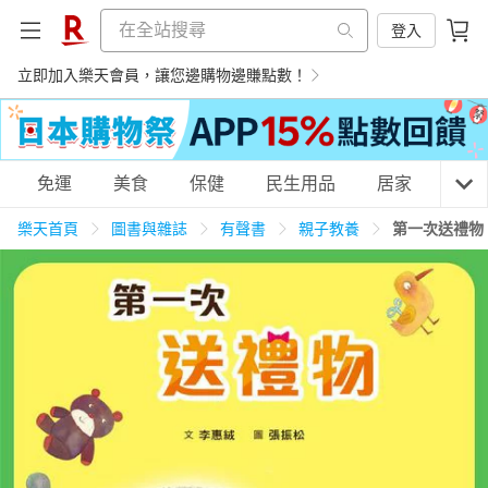
登入
立即加入樂天會員，讓您邊購物邊賺點數！
購物網分類
免運
美食
保健
民生用品
居家
3C
樂天首頁
圖書與雜誌
有聲書
親子教養
第一次送禮物
天天免運
美食蛋糕
養生保健
民生用品
居家生活
3C家電
運動休閒
親子玩具
女裝
男裝
化妝保養
情趣用品