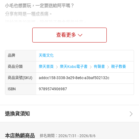
小毛也想要玩，一定要送給阿平嗎？
分享有時是一種成長痛。
送給溫柔的爸媽，陪伴孩子學會愛與共享。
小毛的好朋友阿平生日到了，小毛不知道要送什麼禮物給他，
查看更多
媽媽幫小毛買了禮物送給阿平，解決了小毛的煩惱。但這件禮物，
小毛卻捨不得送阿平，在這矛盾之中，經過媽媽幾番解釋，以及小
毛自身的體會，終於了解分享的意義。
品牌
天衛文化
父母親其實可把日常生活中的具體事件，讓孩子心領神會，經
由接受與付出的過程，逐漸明白禮物是代表自己對他人真摯的感
商品分類
樂天首頁
樂天Kobo電子書
有聲書
親子教養
情，而不在於它的大小或多寡，並了解「有捨有得」的道理。
商品貨號(SKU)
addcc158-3338-3e29-8e6c-a3baf502132c
ISBN
9789574906987
退換貨須知
本店熱銷商品
排名期間：2026/7/31 - 2026/8/6