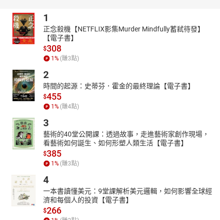
1
正念殺機【NETFLIX影集Murder Mindfully蓄弒待發】
【電子書】
308
$
1
%
(賺
3
點)
2
時間的起源：史蒂芬．霍金的最終理論【電子書】
455
$
1
%
(賺
4
點)
3
藝術的40堂公開課：透過故事，走進藝術家創作現場，
看藝術如何誕生、如何形塑人類生活【電子書】
385
$
1
%
(賺
3
點)
4
一本書讀懂美元：9堂課解析美元邏輯，如何影響全球經
濟和每個人的投資【電子書】
266
$