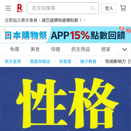
登入
立即加入樂天會員，讓您邊購物邊賺點數！
購物網分類
免運
美食
保健
民生用品
居家
3C
樂天首頁
圖書與雜誌
有聲書
親子教養
性格影响力【
天天免運
美食蛋糕
養生保健
民生用品
居家生活
3C家電
運動休閒
親子玩具
女裝
男裝
化妝保養
情趣用品