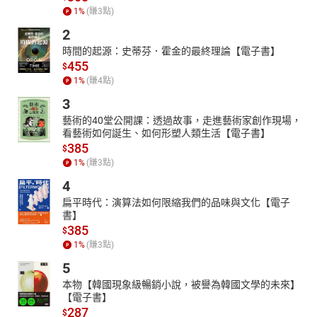
1
%
(賺
3
點)
2
時間的起源：史蒂芬．霍金的最終理論【電子書】
455
$
1
%
(賺
4
點)
3
藝術的40堂公開課：透過故事，走進藝術家創作現場，
看藝術如何誕生、如何形塑人類生活【電子書】
385
$
1
%
(賺
3
點)
4
扁平時代：演算法如何限縮我們的品味與文化【電子
書】
385
$
1
%
(賺
3
點)
5
本物【韓國現象級暢銷小說，被譽為韓國文學的未來】
【電子書】
287
$