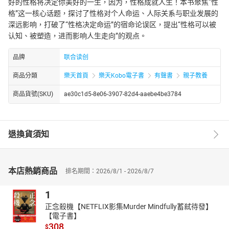
好的性格将决定你美好的一生，因为，性格成就人生！本书聚焦“性
格”这一核心话题，探讨了性格对个人命运、人际关系与职业发展的
深远影响，打破了“性格决定命运”的宿命论误区，提出“性格可以被
认知、被塑造，进而影响人生走向”的观点。
品牌
联合读创
商品分類
樂天首頁
樂天Kobo電子書
有聲書
親子教養
商品貨號(SKU)
ae30c1d5-8e06-3907-82d4-aaebe4be3784
退換貨須知
本店熱銷商品
排名期間：2026/8/1 - 2026/8/7
1
正念殺機【NETFLIX影集Murder Mindfully蓄弒待發】
【電子書】
308
$