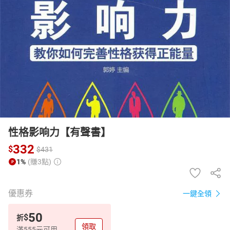
日本購物
電子/紙本書
HOT
性格影响力【有聲書】
332
$
$
431
1%
(賺3點)
優惠券
一鍵全領
50
$
折
領取
滿555元可用