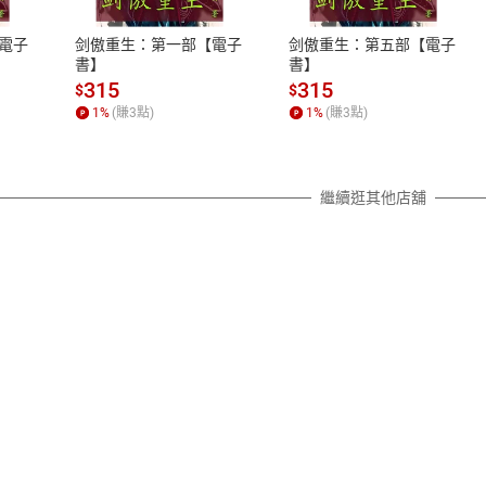
、LINE PAY、AFTEE
本店是否提供消費者保護法七日猶
之權利，遽消費者保護法及通訊交
電子
剑傲重生：第一部【電子
剑傲重生：第五部【電子
除權合理例外情事適用準則，依商
書】
書】
質各有不同規定。詳細退換貨說明
315
315
$
$
照各商品說明。
1
%
(賺
3
點)
1
%
(賺
3
點)
詳細說明
繼續逛其他店舖