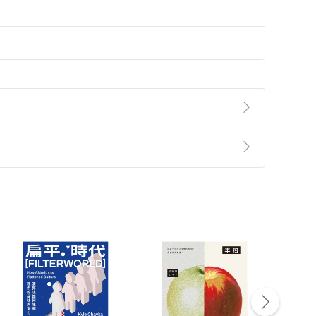
準則
第
2
條第
5
款之規定，「非以有形媒介提供之數位
，不適用消保法第
19
條第
1
項七日內無條件退貨之規
非以有形媒介提供之數位內容，消費者同意若訂購後
付款
方式
完成
訂單
中點選「瀏覽訂單明細」
>
「申請取消訂單
/
退
Payment
Complete
/退貨。