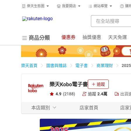
樂天生態圈
我要開店
網站導覽
購
優惠券
抽獎優惠
天天免運
商品分類
20
樂天首頁
圖書與雜誌
電子書
商業理財
樂天Kobo電子書
追蹤
4.9
(2188)
追蹤
2.4萬
出貨
本店類別
店家首頁
店家