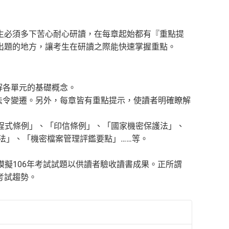
生必須多下苦心耐心研讀，在每章起始都有『重點提
出題的地方，讓考生在研讀之際能快速掌握重點。
解各單元的基礎概念。
法令變遷。另外，每章皆有重點提示，使讀者明確瞭解
程式條例」、「印信條例」、「國家機密保護法」、
法」、「機密檔案管理評鑑要點」……等。
模擬106年考試試題以供讀者驗收讀書成果。正所謂
考試趨勢。