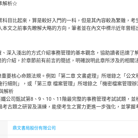
準解析☆
業科目比起來，算是較好入門的一科，但是其內容較為繁雜，考
入本文之前事先瞭解大略的方向，筆者並在內文中標示近年曾經
確、深入淺出的方式介紹事務管理的基本觀念，協助讀者迅速了
整的介紹，於章節前有前言的簡述，明確說明此章所涉及的相關
錄重要核心命題法規。例如「第二章 文書處理」所增錄之「公文
施行細則」，或「第三章 檔案管理」所增錄之「機密檔案管理辦
與解析
鐵公司甄試第8、9、10、11階最完整的事務管理考試試題，並
過考古題之研習及演練，能使考生之實力更進一步強化，並掌握
鼎文書局股份有限公司