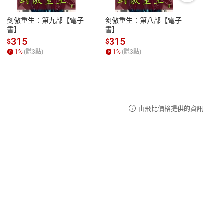
豫期
服務時間：週一到週五 10:00-12:00、
易解
13:00-17:00 (國定假日及例假日休息)
剑傲重生：第九部【電子
剑傲重生：第八部【電子
潜水史
品性
客服電話：0080-1857077
書】
書】
andari
al) Sc
請參
客服信箱：
聯絡店家
315
315
13
$
$
$
r【電
1
%
(賺
3
點)
1
%
(賺
3
點)
1
%
由飛比價格提供的資訊