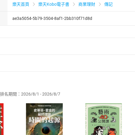
樂天首頁
樂天Kobo電子書
商業理財
傳記
ae3a5054-5b79-3504-8af1-2bb310f71d8d
者保護法
第
19
條第
1
項後段
暨
通訊交易解除權合理例外情事適用
供即為完成之線上服務，經消費者事先同意始提供。」 之商品
排名期間：2026/8/1 - 2026/8/7
訂購本店鋪之商品即代表知悉本店鋪所銷售之商品為電子書，屬
取電子書，不得請求退貨退款。
品
放入
購物車
登入
帳號
欲取消訂單或辦理退貨時，請登入樂天市場，並於「我的訂單」
Shopping cart
Login
將依您的申請進行審核，待審核通過後將為您辦理退款事宜。
市場須以整筆訂單為單位進行取消/退貨，恕無法以單支商品取消
如何開始使用？