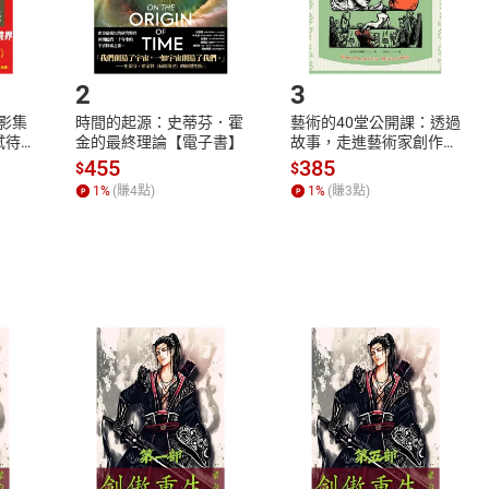
.選擇閱讀載具
Step2.
2
3
X影集
時間的起源：史蒂芬．霍
藝術的40堂公開課：透過
蓄弒待
金的最終理論【電子書】
故事，走進藝術家創作現
場，看藝術如何誕生、如
455
385
$
$
何形塑人類生活【電子
1
%
(賺
4
點)
1
%
(賺
3
點)
書】
式
退換貨規範