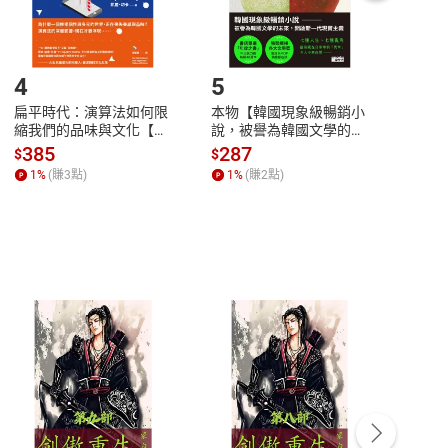
登入帳號，下載書籍後看書
4
5
6
扁平時代：演算法如何限
本物【韓國現象級暢銷小
蛋白
縮我們的品味與文化【電
說，被譽為韓國文學的未
版）─
子書】
來】【電子書】
秘密
385
287
24
$
$
$
一本
1
%
(賺
3
點)
1
%
(賺
2
點)
1
%
客服資訊