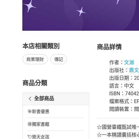
本店相關類別
商品詳情
商業理財
傳記
作者：
文淵
出版社：
鼎文
出版日期：202
商品分類
語言：中文
ISBN：74042
全部商品
檔案格式：EP
閱讀裝置：閱讀器
🎯新書優惠
🉐獨家書籍
☆國營臺鐵甄試唯
☆一本精讀囊括核
💘樂天女孩