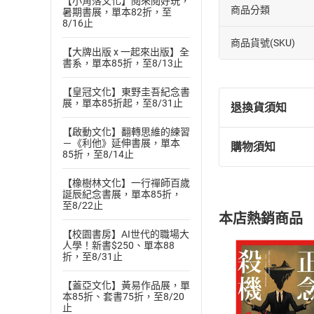
【小角落文化】閱來閱好玩，
商品分類
暑期書展，單本82折，至
8/16止
商品貨號(SKU)
【大牌出版 x 一起來出版】全
書系，單本85折，至8/13止
【皇冠文化】東野圭吾紀念書
展，單本85折起，至8/31止
退換貨須知
【啟動文化】翻轉思維的練習
－《利他》延伸書展，單本
購物須知
退換貨規定：
85折，至8/14止
(
一
)
依
消費
【橡樹林文化】一行禪師百歲
內容或一經提
誕辰紀念書展，單本85折，
購書須知
定。
至8/22止
本店熱銷商品
(
二
)
消費者
【校園書房】AI世代的職場大
且已下載
/
存
人學！新書$250、單本88
挑選
商
折，至8/31止
退貨方式：您
Choose
貨」，本店鋪
【蓋亞文化】黃易作品展，單
請注意，樂天
本85折、套書75折，至8/20
購書後，
止