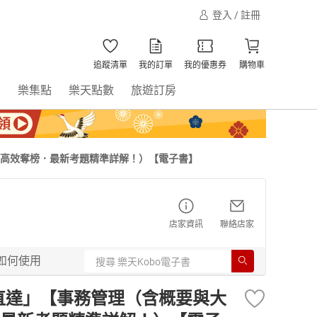
登入 / 註冊
追蹤清單
我的訂單
我的優惠券
購物車
書
樂集點
樂天點數
旅遊訂房
讀高效奪榜．最新考題精準詳解！）【電子書】
店家資訊
聯絡店家
如何使用
榜直達」【事務管理（含概要與大