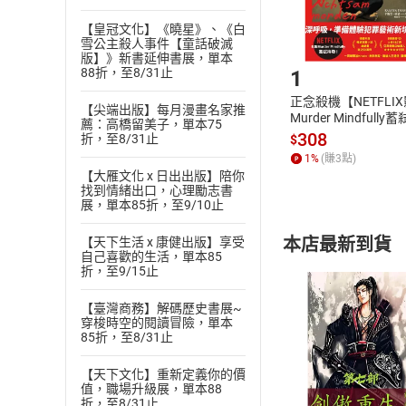
【皇冠文化】《曉星》、《白
雪公主殺人事件【童話破滅
Step1
版】》新書延伸書展，單本
88折，至8/31止
1
正念殺機【NETFLI
【尖端出版】每月漫畫名家推
Murder Mindfully
薦：高橋留美子，單本75
發】【電子書】
308
折，至8/31止
$
1
%
(賺
3
點)
【大雁文化 x 日出出版】陪你
找到情緒出口，心理勵志書
展，單本85折，至9/10止
本店最新到貨
【天下生活 x 康健出版】享受
自己喜歡的生活，單本85
折，至9/15止
【臺灣商務】解碼歷史書展~
穿梭時空的閱讀冒險，單本
85折，至8/31止
付款方
【天下文化】重新定義你的價
值，職場升級展，單本88
折，至8/31止