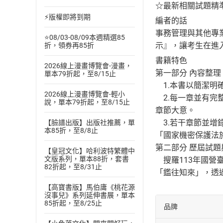
☆最新相關試題精
⚡版權即將到期
編者的話
事務管理與其他專
⭐08/03-08/09本週精選85
示』，讓考生在進
折，領券再85折
書籍特色
2026線上漫畫博覽會-漫畫，
第一部分 內容整理
單本79折起，至8/15止
1.本書以簡潔明
2026線上漫畫博覽會-輕小
2.每一章並有完
說，單本79折起，至8/15止
章節大意。
3.若干章節並增
【臉譜出版】出版社推薦，單
本85折，至8/8止
「國家機密保護法
第二部分 歷屆試題
【皇冠文化】哈利波特繁體中
文版系列，單本88折，套書
搜羅113年國營臺
82折起，至8/31止
「鑑往知來」，透
【高寶書版】馬伯庸《桃花源
沒事兒》系列延伸書展，單本
85折起，至8/25止
品牌