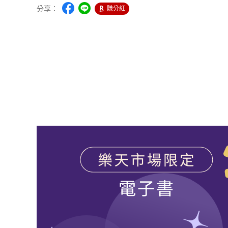
分享：
賺分紅