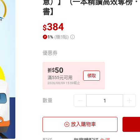
意）】（一本精讀高效奪榜．
書】
384
$
1%
(賺3點)
優惠券
50
$
折
領取
滿555元可用
2026/08/09 15:59
截止
數量
放入購物車