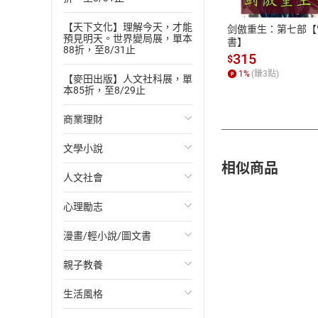
ATM轉帳、信用卡
【天下文化】理解今天，才能
剑傲重生：第七部【
預見明天。世界變局展，單本
書】
88折，至8/31止
315
$
1
%
(賺
3
點)
【麥田出版】人文社科展，單
本85折，至8/29止
商業理財
文學小說
投資理財
相似商品
人文社會
經濟/趨勢
歐美文學
心理勵志
財務/金融
日本文學
國際關係
漫畫/輕小說/圖文書
管理/領導
韓國文學
政治
心靈成長/情緒
親子教養
職場工作術
華文文學
社會科學
人際關係
輕小說
生活風格
成功法
經典文學
台灣/中國歷史
兩性關係
奇幻/科幻
教育現場