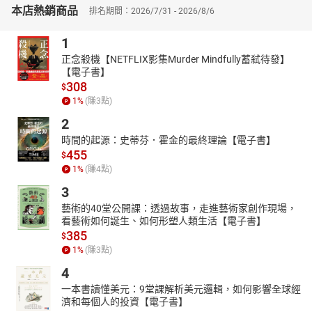
本店熱銷商品
排名期間：2026/7/31 - 2026/8/6
的綜合能力。
●寫作業拖拖拉拉？
1
→不是偷懶，是核心穩定性、手部肌力出問題！
正念殺機【NETFLIX影集Murder Mindfully蓄弒待發】
●老是愛唱反調？
【電子書】
→透過「積極聆聽」、「事前規範」有效改善！
308
$
●什麼都等大人做？
1
%
(賺
3
點)
→一起玩「紙飛機」遊戲，加強解決問題力！
2
懂孩子、也懂家長
時間的起源：史蒂芬．霍金的最終理論【電子書】
兒童發展專家～蘇子茵
455
$
▍超過7年資歷
1
%
(賺
4
點)
▍輔導雙北60間學校
▍教育部指定團隊
3
▍3000+孩子實戰經驗
藝術的40堂公開課：透過故事，走進藝術家創作現場，
能讓孩子快速卸下心防，並分析孩子能力，同時達成家長的期待與
看藝術如何誕生、如何形塑人類生活【電子書】
385
孩子的學習成長。
$
1
%
(賺
3
點)
【幼兒園→低年級→中年級】
三大學習階段轉換，看懂孩子卡住的點，給你「孩子學不好」的根
4
本解！
一本書讀懂美元：9堂課解析美元邏輯，如何影響全球經
濟和每個人的投資【電子書】
◢█████████████◤