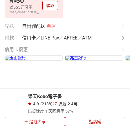
50
$
折
領取
滿555元可用
2026/08/09 15:59
截止
配送
無實體配送
免運
付款
信用卡／LINE Pay／AFTEE／ATM
信用卡優惠
樂天Kobo電子書
4.9
(2188)
追蹤
2.4萬
出貨速度
1 天
回應率
57%
追蹤店家
逛店舖