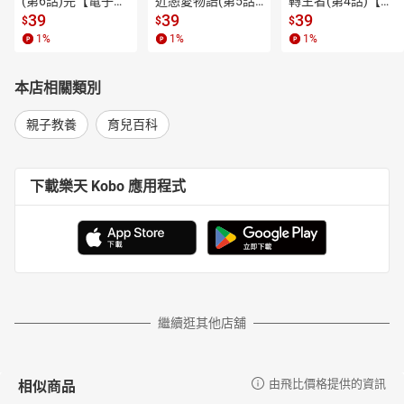
(第6話)完【電子
近戀愛物語(第5話)
轉生者(第4話)【電
【本書特色】
書】
【電子書】
子書】
39
39
39
$
$
$
四大關鍵字：
1
%
1
%
1
%
＃兒童發展專家設計，隨翻即用的問題解決手冊
＃教育現場第一線整理出的12大學習情境
＃培養37種發展能力的250+學習策略
本店相關類別
＃找到問題，搭配10～15分鐘的增益遊戲，有效改善！
親子教養
育兒百科
三大學習關鍵期：
幼兒園→6歲前是關鍵黃金發展期，重視全面性能力發展，提
前準備幼小轉銜。
下載樂天 Kobo 應用程式
低年級→建立自信心，降低生活中的挫折感，刺激孩子的學
習動力和欲望，有效連結中年級後的學習歷程。
中年級→深化孩子學習的全能力發展，懂得觸類旁通。
繼續逛其他店舖
相似商品
由飛比價格提供的資訊