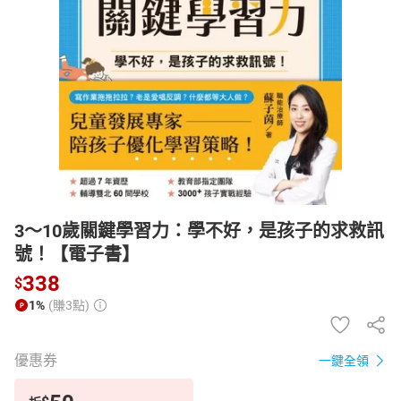
日本購物
電子/紙本書
HOT
3～10歲關鍵學習力：學不好，是孩子的求救訊
號！【電子書】
338
$
1%
(賺3點)
優惠券
一鍵全領