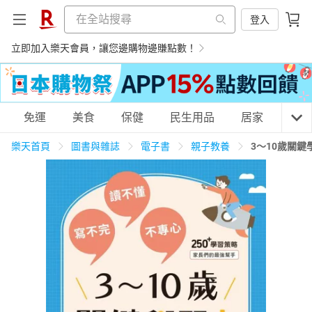
登入
立即加入樂天會員，讓您邊購物邊賺點數！
購物網分類
免運
美食
保健
民生用品
居家
3C
樂天首頁
圖書與雜誌
電子書
親子教養
3～10歲關
天天免運
美食蛋糕
養生保健
民生用品
居家生活
3C家電
運動休閒
親子玩具
女裝
男裝
化妝保養
情趣用品