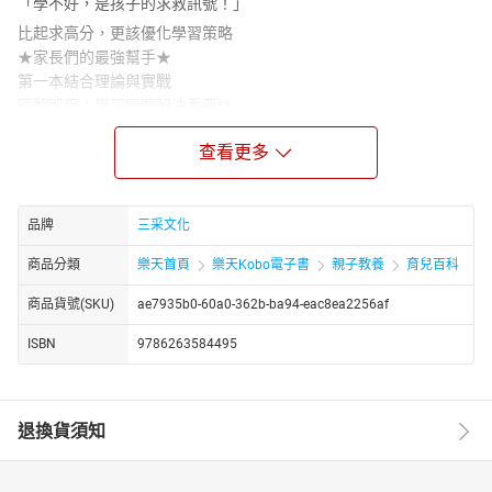
「學不好，是孩子的求救訊號！」
比起求高分，更該優化學習策略
★家長們的最強幫手★
第一本結合理論與實戰
隨翻即用！學習問題解決手冊**
【內容簡介】
查看更多
孩子學不好，竟變家庭戰爭？
老接到學校電話，爸媽心好累？
究竟是我不會養，還是老師不會教？
品牌
三采文化
三大類學習困境，一次掌握！
商品分類
樂天首頁
樂天Kobo電子書
親子教養
育兒百科
寫作業、考試、課堂狀況多，
你的孩子是哪一種：
商品貨號(SKU)
ae7935b0-60a0-362b-ba94-eac8ea2256af
□文章一長，便放空讀不懂？
□看到數學，秒速舉手投降？
ISBN
9786263584495
□考試總是粗心出錯？
□生字學過就忘光光？
□什麼都不要，就是愛作對？
退換貨須知
□什麼事都等大人幫忙？
別以為孩子只是看不懂、不會寫、沒禮貌，其實包含了閱讀理解、
邏輯思考、書寫表現、空間計畫、環境規範、指令理解和表達社交