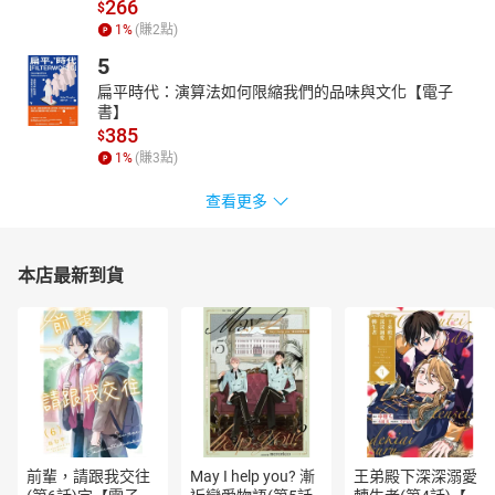
266
$
3～10歲適用
1
%
(賺
2
點)
12大情境╳37種必修能力
立即見效的250+學習策略
5
◢█████████████◤
扁平時代：演算法如何限縮我們的品味與文化【電子
【你家小孩也這樣嗎？】
書】
385
寫作業拖拖拉拉，字跡老會超出格子，甚至越寫越潦草，要求擦掉
$
1
%
(賺
3
點)
重寫，又好似故意擦不乾淨！
【兒童發展專家怎麼看？】
查看更多
手指肌力弱，手掌耐力不足。
【這樣玩，就會了】
玩具躲貓貓
本店最新到貨
①用手掌壓扁黏土
②把小玩具塞進壓扁的黏土
③玩具躲去哪了？挖出來吧！
【10～15分鐘看見改變】
✅️協助孩子能力發展
✅️找到適合的家庭相處方式
當孩子對學習產生興趣和動力，自然能緩解親子的緊繃關係，親師
間的溝通也能暢通無礙。
前輩，請跟我交往
May I help you? 漸
王弟殿下深深溺愛