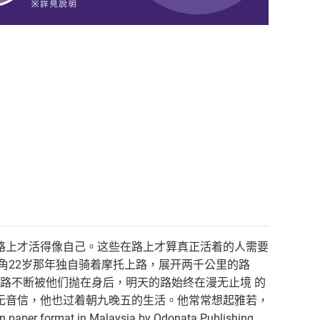
路上才活得像自己。这些在路上才算真正活着的人需要
角22岁那年独自骑着摩托上路，展开两千公里的路
的路不断被他们抛在身后，明天的路始终在漫无止境 的
无音信，他也过着朝九晚五的生活。他常常想起雅若，
 format in Malaysia by Odonata Publishing,