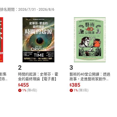
排名期間：2026/7/31 - 2026/8/6
訂購本店鋪之商品即代表知悉本店鋪所銷售之商品為電子書，屬
取電子書，不得請求退貨退款。
品
放入
購物車
登入
帳號
欲取消訂單或辦理退貨時，請登入樂天市場，並於「我的訂單」
Shopping cart
Login
將依您的申請進行審核，待審核通過後將為您辦理退款事宜。
市場須以整筆訂單為單位進行取消/退貨，恕無法以單支商品取消
如何開始使用？
.選擇閱讀載具
Step2.
2
3
X影集
時間的起源：史蒂芬．霍
藝術的40堂公開課：透過
蓄弒待
金的最終理論【電子書】
故事，走進藝術家創作現
場，看藝術如何誕生、如
455
385
$
$
何形塑人類生活【電子
1
%
(賺
4
點)
1
%
(賺
3
點)
書】