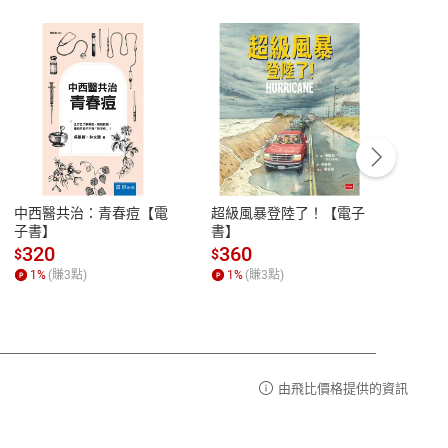
客服資訊
豫期
服務時間：週一到週五 10:00-12:00、
易解
13:00-17:00 (國定假日及例假日休息)
中西醫共治：青春痘【電
超級風暴登陸了！【電子
細胞
品性
客服電話：0080-1857077
子書】
書】
子痛
請參
客服信箱：
聯絡店家
320
360
36
$
$
$
1
%
(賺
3
點)
1
%
(賺
3
點)
1
%
由飛比價格提供的資訊