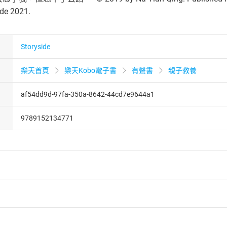
ide 2021.
Storyside
樂天首頁
樂天Kobo電子書
有聲書
親子教養
af54dd9d-97fa-350a-8642-44cd7e9644a1
9789152134771
者保護法
第
19
條第
1
項後段
暨
通訊交易解除權合理例外情事適用
供即為完成之線上服務，經消費者事先同意始提供。」 之商品