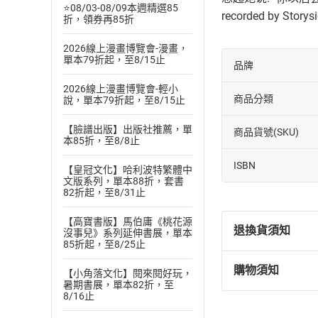
⭐08/03-08/09本週精選85
recorded by Storys
折，領券再85折
2026線上漫畫博覽會-漫畫，
單本79折起，至8/15止
品牌
2026線上漫畫博覽會-輕小
商品分類
說，單本79折起，至8/15止
【臉譜出版】出版社推薦，單
商品貨號(SKU)
本85折，至8/8止
ISBN
【皇冠文化】哈利波特繁體中
文版系列，單本88折，套書
82折起，至8/31止
【高寶書版】馬伯庸《桃花源
退換貨須知
沒事兒》系列延伸書展，單本
85折起，至8/25止
購物須知
【小角落文化】閱來閱好玩，
退換貨規定：
暑期書展，單本82折，至
(
一
)
依
消費
8/16止
內容或一經提