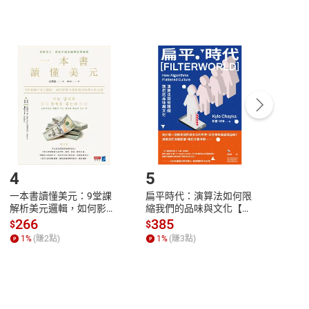
非以有形媒介提供之數位內容，消費者同意若訂購後
付款
方式
完成
訂單
中點選「瀏覽訂單明細」
>
「申請取消訂單
/
退
Payment
Complete
/退貨。
登入帳號，下載書籍後看書
4
5
6
一本書讀懂美元：9堂課
扁平時代：演算法如何限
本物
解析美元邏輯，如何影響
縮我們的品味與文化【電
說，
全球經濟和每個人的投資
子書】
來】
266
385
28
$
$
$
【電子書】
1
%
(賺
2
點)
1
%
(賺
3
點)
1
%