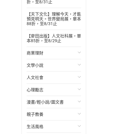
折，至8/31止
【天下文化】理解今天，才能
預見明天。世界變局展，單本
88折，至8/31止
【麥田出版】人文社科展，單
本85折，至8/29止
商業理財
文學小說
投資理財
人文社會
經濟/趨勢
歐美文學
心理勵志
財務/金融
日本文學
國際關係
漫畫/輕小說/圖文書
管理/領導
韓國文學
政治
心靈成長/情緒
親子教養
職場工作術
華文文學
社會科學
人際關係
輕小說
生活風格
成功法
經典文學
台灣/中國歷史
兩性關係
奇幻/科幻
教育現場