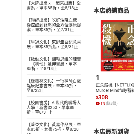
【大牌出版 x 一起來出版】全
購書須知
定。
書系，單本85折，至8/13止
本店熱銷商品
(
二
)
消費者
且已下載
/
存
【聯經出版】吃好油降血糖，
挑選
商
從控醣到舒壓的全方位健康提
退貨方式：您
案，單本85折，至7/31止
Choose
貨」，本店鋪
【皇冠文化】東野圭吾紀念書
請注意，樂天
展，單本85折起，至8/31止
購書後，
【啟動文化】翻轉思維的練習
－《利他》延伸書展，單本
Step1
85折，至8/14止
1
【橡樹林文化】一行禪師百歲
正念殺機【NETFLI
誕辰紀念書展，單本85折，
Murder Mindfully
至8/22止
發】【電子書】
308
$
【校園書房】AI世代的職場大
1
%
(賺
3
點)
人學！新書$250、單本88
折，至8/31止
【蓋亞文化】黃易作品展，單
本85折、套書75折，至8/20
本店最新到貨