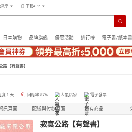
物教學
下載APP
日本購物
品牌旗艦
優惠活動
排行榜
電子書/紙本
公路【有聲書】
速度
1 天
回應率
57%
人氣店家
電子發票
資訊頁面
配送與付款頁面
所有商品
寂寞公路【有聲書】