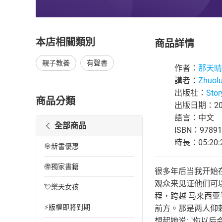
本店相關類別
商品詳情
親子教養
有聲書
作者：
那天晴
講者：
Zhuol
出版社：
Stor
商品分類
出版日期：202
語言：中文
全部商品
ISBN：97891
時長：05:20:
🎯新書優惠
🉐獨家書籍
很多年后当我开始
观众来见证他们可
💘樂天女孩
程，跨越 马来西
⚡版權即將到期
前方。那是两人仰
想起她说: "你以后会忘了我，