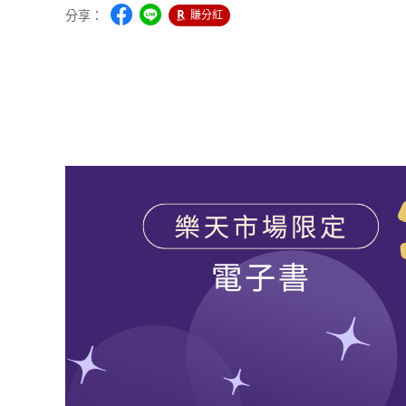
分享：
賺分紅