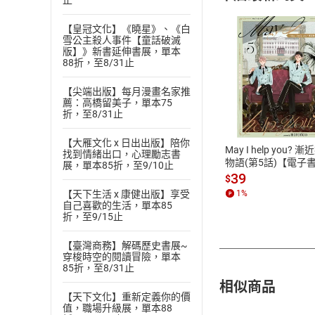
止
【皇冠文化】《曉星》、《白
雪公主殺人事件【童話破滅
版】》新書延伸書展，單本
88折，至8/31止
付款方
【尖端出版】每月漫畫名家推
薦：高橋留美子，單本75
折，至8/31止
ATM轉帳、信用卡
【大雁文化 x 日出出版】陪你
May I help you? 
找到情緒出口，心理勵志書
物語(第5話)【電子
展，單本85折，至9/10止
39
$
【天下生活 x 康健出版】享受
1
%
自己喜歡的生活，單本85
折，至9/15止
【臺灣商務】解碼歷史書展~
穿梭時空的閱讀冒險，單本
85折，至8/31止
相似商品
【天下文化】重新定義你的價
值，職場升級展，單本88