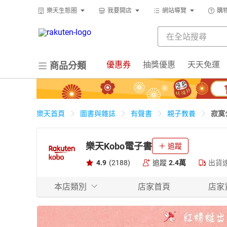
樂天生態圈
我要開店
網站導覽
購
優惠券
抽獎優惠
天天免運
商品分類
寂寞
樂天首頁
圖書與雜誌
有聲書
親子教養
樂天Kobo電子書
追蹤
4.9
(2188)
追蹤
2.4萬
出貨
本店類別
店家首頁
店家