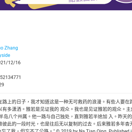
uo Zhang
yside
1/12/16
52134771
29
在路上的日子，我才知道这是一种无可救药的浪漫。有些人要在
以有多潇洒。雅若是见证我的 观众。我也是见证雅若的观众。主
亚半岛八个州属。他一路与自己独处，直到雅若半途加 入。昨天
赖彼此的一段时光，也是往后无以复制的过去。后来雅若多年杳
但忘不了公路。" © 2019 by Na Tian Qing. Published in paper