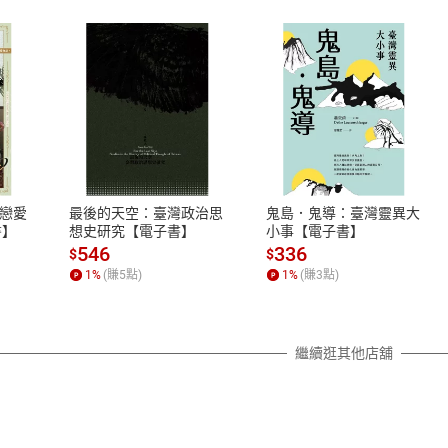
式
退換貨規範
、LINE PAY、AFTEE
本店是否提供消費者保護法七日猶
之權利，遽消費者保護法及通訊交
漸近戀愛
最後的天空：臺灣政治思
鬼島．鬼導：臺灣靈異大
除權合理例外情事適用準則，依商
書】
想史研究【電子書】
小事【電子書】
質各有不同規定。詳細退換貨說明
546
336
$
$
照各商品說明。
1
%
(賺
5
點)
1
%
(賺
3
點)
詳細說明
繼續逛其他店舖