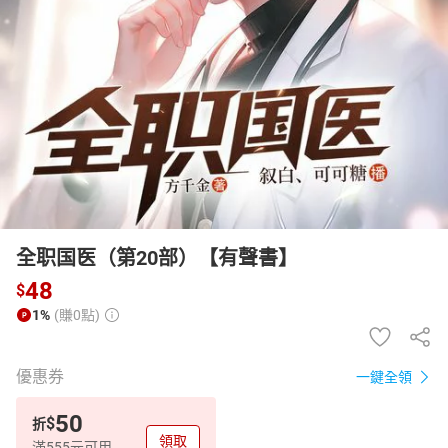
日本購物
電子/紙本書
HOT
全职国医（第20部）【有聲書】
48
$
1%
(賺0點)
優惠券
一鍵全領
50
$
折
領取
滿555元可用