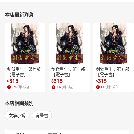
本店最新到貨
剑傲重生：第七部
剑傲重生：第一部
剑傲重生：第五部
【電子書】
【電子書】
【電子書】
315
315
315
$
$
$
1
%
(賺
3
點)
1
%
(賺
3
點)
1
%
(賺
3
點)
本店相關類別
文學小說
有聲書