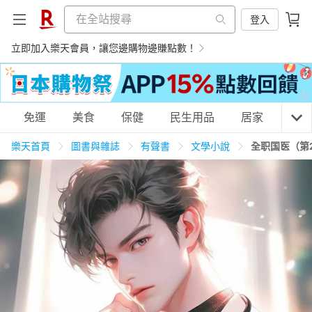
登入
立即加入樂天會員，讓您邊購物邊賺點數！
購物網分類
免運
美食
保健
民生用品
居家
3C
樂天首頁
圖書與雜誌
有聲書
文學小說
全职国医（第
天天免運
美食蛋糕
養生保健
民生用品
居家生活
3C家電
運動休閒
親子玩具
女裝
男裝
化妝保養
情趣用品