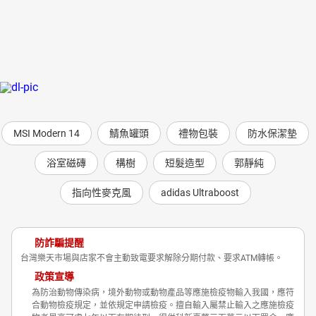
MSI Modern 14
鯖魚罐頭
禮物包裝
防水保潔墊
浴室磁磚
構樹
短髮造型
郭靜純
指向性麥克風
adidas Ultraboost
防詐騙提醒
台灣樂天市場與店家不會主動致電要求解除分期付款、要求ATM轉帳。
政策宣導
為防治動物傳染病，境外動物或動物產品等應施檢疫物輸入我國，應符
合動物檢疫規定，並依規定申請檢疫。擅自輸入屬禁止輸入之應施檢疫