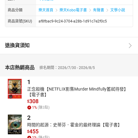
商品分類
樂天首頁
樂天Kobo電子書
有聲書
文學小說
商品貨號(SKU)
af8fbac9-9c24-3704-a28b-1d91c7e2f0c5
退換貨須知
本店熱銷商品
排名期間：2026/7/30 - 2026/8/5
1
正念殺機【NETFLIX影集Murder Mindfully蓄弒待發】
【電子書】
308
$
1
%
(賺
3
點)
2
時間的起源：史蒂芬．霍金的最終理論【電子書】
455
$
1
%
(賺
4
點)