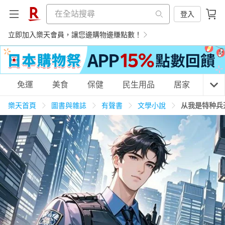
登入
立即加入樂天會員，讓您邊購物邊賺點數！
購物網分類
免運
美食
保健
民生用品
居家
3C
樂天首頁
圖書與雜誌
有聲書
文學小說
从我是特种兵
天天免運
美食蛋糕
養生保健
民生用品
居家生活
3C家電
運動休閒
親子玩具
女裝
男裝
化妝保養
情趣用品