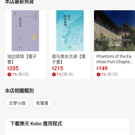
本店最新到貨
钱边续琐【電子
我与南水北调【電
Phantom of the Ea
書】
子書】
rthen Fort Chapter
 4【有聲書】
205
215
149
$
$
$
1
%
(賺
2
點)
1
%
(賺
2
點)
1
%
(賺
1
點)
本店相關類別
文學小說
有聲書
下載樂天 Kobo 應用程式