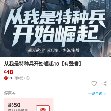
日本購物
電子/紙本書
HOT
从我是特种兵开始崛起10【有聲書】
48
$
1%
(賺0點)
優惠券
一鍵全領
50
$
折
領取
滿555元可用