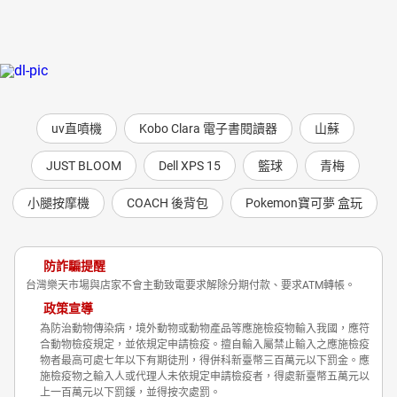
uv直噴機
Kobo Clara 電子書閱讀器
山蘇
JUST BLOOM
Dell XPS 15
籃球
青梅
小腿按摩機
COACH 後背包
Pokemon寶可夢 盒玩
防詐騙提醒
台灣樂天市場與店家不會主動致電要求解除分期付款、要求ATM轉帳。
政策宣導
為防治動物傳染病，境外動物或動物產品等應施檢疫物輸入我國，應符
合動物檢疫規定，並依規定申請檢疫。擅自輸入屬禁止輸入之應施檢疫
物者最高可處七年以下有期徒刑，得併科新臺幣三百萬元以下罰金。應
施檢疫物之輸入人或代理人未依規定申請檢疫者，得處新臺幣五萬元以
上一百萬元以下罰鍰，並得按次處罰。