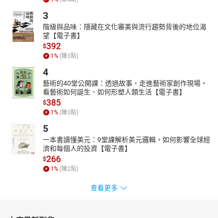
3
階級與品味：隱藏在文化審美與流行趨勢背後的地位渴
望【電子書】
392
$
1
%
(賺
3
點)
4
藝術的40堂公開課：透過故事，走進藝術家創作現場，
看藝術如何誕生、如何形塑人類生活【電子書】
385
$
1
%
(賺
3
點)
5
一本書讀懂美元：9堂課解析美元邏輯，如何影響全球經
濟和每個人的投資【電子書】
266
$
1
%
(賺
2
點)
查看更多