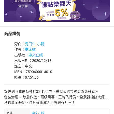
商品詳情
旁白：
鬼门生
,
小匏
作者：
赢无欲
出版社：
中文在线
出版日期：2020/12/18
語言：中文
ISBN：7590600014010
時長：07:51:06
穿越到《我是特种兵2》的世界，得到最强特种兵系统辅助。
伪装渗透、 敌后作战、顶级黑客、王牌飞行员、全武器操控大师……
从铁拳团开始，江凡逐渐成为世界最强兵王！
品牌
中文在线