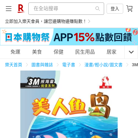
登入
立即加入樂天會員，讓您邊購物邊賺點數！
購物網分類
免運
美食
保健
民生用品
居家
3C
樂天首頁
圖書與雜誌
電子書
漫畫/輕小說/圖文書
3
天天免運
美食蛋糕
養生保健
民生用品
居家生活
3C家電
運動休閒
親子玩具
女裝
男裝
化妝保養
情趣用品