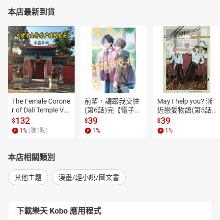
本店最新到貨
The Female Corone
前輩，請跟我交往
May I help you? 漸
r of Dali Temple Vo
(第6話)完【電子
近戀愛物語(第5話)
l.6【有聲書】
書】
【電子書】
132
39
39
$
$
$
1
%
(賺
1
點)
1
%
1
%
本店相關類別
其他主題
漫畫/輕小說/圖文書
下載樂天 Kobo 應用程式