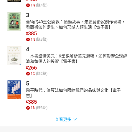
1
%
(賺
4
點)
3
藝術的40堂公開課：透過故事，走進藝術家創作現場，
看藝術如何誕生、如何形塑人類生活【電子書】
385
$
1
%
(賺
3
點)
4
一本書讀懂美元：9堂課解析美元邏輯，如何影響全球經
濟和每個人的投資【電子書】
266
$
1
%
(賺
2
點)
5
扁平時代：演算法如何限縮我們的品味與文化【電子
書】
385
$
1
%
(賺
3
點)
查看更多