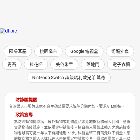
降噪耳塞
桃園憐奈
Google 電視盒
绗縫外套
青苔
拉花杯
美谷朱里
落地門
電子衣櫥
Nintendo Switch 超級瑪利歐兄弟 驚奇
防詐騙提醒
台灣樂天市場與店家不會主動致電要求解除分期付款、要求ATM轉帳。
政策宣導
為防治動物傳染病，境外動物或動物產品等應施檢疫物輸入我國，應符
合動物檢疫規定，並依規定申請檢疫。擅自輸入屬禁止輸入之應施檢疫
物者最高可處七年以下有期徒刑，得併科新臺幣三百萬元以下罰金。應
施檢疫物之輸入人或代理人未依規定申請檢疫者，得處新臺幣五萬元以