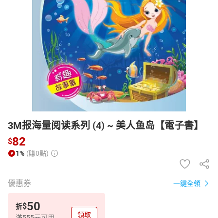
日本購物
電子/紙本書
HOT
3M报海量阅读系列 (4) ~ 美人鱼岛【電子書】
82
$
1%
(賺0點)
優惠券
一鍵全領
50
$
折
領取
滿555元可用