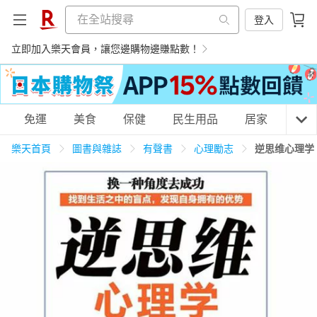
登入
立即加入樂天會員，讓您邊購物邊賺點數！
購物網分類
免運
美食
保健
民生用品
居家
3C
樂天首頁
圖書與雜誌
有聲書
心理勵志
逆思维心理学
天天免運
美食蛋糕
養生保健
民生用品
居家生活
3C家電
運動休閒
親子玩具
女裝
男裝
化妝保養
情趣用品