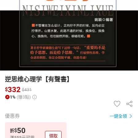
日本購物
電子/紙本書
HOT
逆思维心理学【有聲書】
332
$
$
431
1%
(賺3點)
優惠券
一鍵全領
50
$
折
領取
滿555元可用