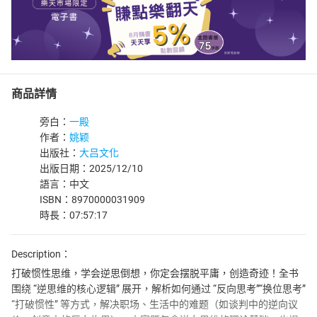
商品詳情
旁白：
一殿
作者：
姚颖
出版社：
大吕文化
出版日期：2025/12/10
語言：中文
ISBN：8970000031909
時長：07:57:17
Description：
打破惯性思维，学会逆思倒想，你定会摆脱平庸，创造奇迹！全书
围绕 “逆思维的核心逻辑” 展开，解析如何通过 “反向思考”“换位思考”
“打破惯性” 等方式，解决职场、生活中的难题（如谈判中的逆向议