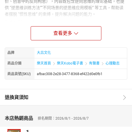
价、创意中的反向构思），内容既包含逆向思维的理论基础，也提
供 “逆思维训练方法”“不同场景的逆思维应用模板” 等工具，帮助读
者摆脱 “惯性思维” 的束缚，提升解决问题的能力。
Author Biograph：
姚颖是思维训练与心理学领域的创作型作者，核心研究方向为 “逆向
查看更多
思维的应用”，擅长将逆向思维转化为解决问题、突破瓶颈的实用工
具。她主张 “多数人习惯顺向思维，而逆向思维能帮你看到不同的可
能性，是突破困局的关键”。
品牌
大吕文化
商品分類
樂天首頁
樂天Kobo電子書
有聲書
心理勵志
商品貨號(SKU)
afbac308-2e28-3477-8368-ef422d0e0fb1
退換貨須知
本店熱銷商品
排名期間：2026/8/1 - 2026/8/7