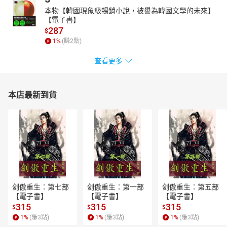
本物【韓國現象級暢銷小說，被譽為韓國文學的未來】
【電子書】
287
$
1
%
(賺
2
點)
查看更多
本店最新到貨
剑傲重生：第七部
剑傲重生：第一部
剑傲重生：第五部
【電子書】
【電子書】
【電子書】
315
315
315
$
$
$
1
%
(賺
3
點)
1
%
(賺
3
點)
1
%
(賺
3
點)