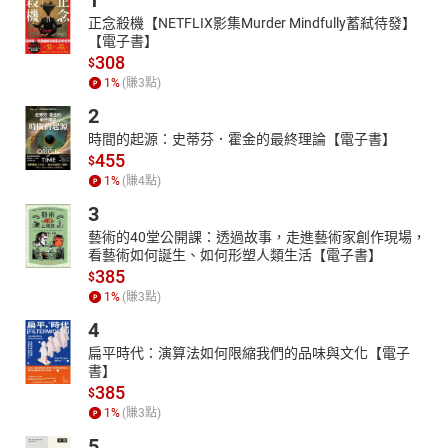
1
正念殺機【NETFLIX影集Murder Mindfully蓄弒待發】
【電子書】
308
$
1
%
(賺
3
點)
2
時間的起源：史蒂芬．霍金的最終理論【電子書】
455
$
1
%
(賺
4
點)
3
藝術的40堂公開課：透過故事，走進藝術家創作現場，
看藝術如何誕生、如何形塑人類生活【電子書】
385
$
1
%
(賺
3
點)
4
扁平時代：演算法如何限縮我們的品味與文化【電子
書】
385
$
1
%
(賺
3
點)
5