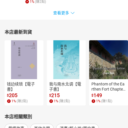
1
%
(賺
2
點)
查看更多
本店最新到貨
钱边续琐【電子
我与南水北调【電
Phantom of the Ea
書】
子書】
rthen Fort Chapter
 4【有聲書】
205
215
149
$
$
$
1
%
(賺
2
點)
1
%
(賺
2
點)
1
%
(賺
1
點)
本店相關類別