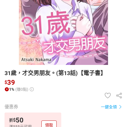
日本購物
電子/紙本書
HOT
31歲，才交男朋友。(第13話)【電子書】
39
$
1%
(賺0點)
優惠券
一鍵全領
50
$
折
領取
滿555元可用