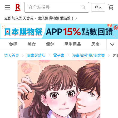
登入
立即加入樂天會員，讓您邊購物邊賺點數！
購物網分類
免運
美食
保健
民生用品
居家
3C
樂天首頁
圖書與雜誌
電子書
漫畫/輕小說/圖文書
3
天天免運
美食蛋糕
養生保健
民生用品
居家生活
3C家電
運動休閒
親子玩具
女裝
男裝
化妝保養
情趣用品