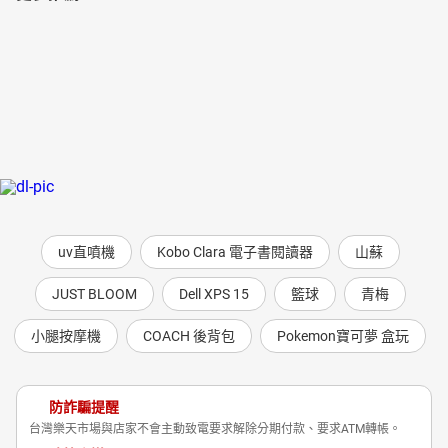
uv直噴機
Kobo Clara 電子書閱讀器
山蘇
JUST BLOOM
Dell XPS 15
籃球
青梅
小腿按摩機
COACH 後背包
Pokemon寶可夢 盒玩
防詐騙提醒
台灣樂天市場與店家不會主動致電要求解除分期付款、要求ATM轉帳。