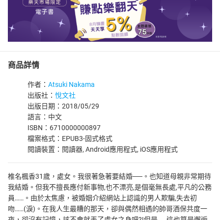
商品詳情
作者：
Atsuki Nakama
出版社：
悅文社
出版日期：2018/05/29
語言：中文
ISBN：6710000000897
檔案格式：EPUB3-固式格式
閱讀裝置：閱讀器, Android應用程式, iOS應用程式
椎名楓香31歲，處女。我很著急著要結婚──。也知道母親非常期待
我結婚。但我不擅長應付新事物,也不漂亮,是個毫無長處,平凡的公務
員……。由於太焦慮，被婚姻介紹網站上認識的男人欺騙,失去初
吻……(淚)。在我人生最糟的那天，卻與偶然相遇的帥哥酒保共度一
夜，卻沒有記憶，該不會就丟了處女之身吧?!但是……這也算是邂逅