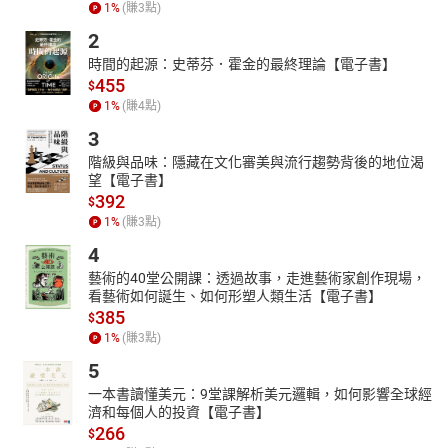
1
%
(賺
3
點)
2
時間的起源：史蒂芬．霍金的最終理論【電子書】
455
$
1
%
(賺
4
點)
3
階級與品味：隱藏在文化審美與流行趨勢背後的地位渴
望【電子書】
392
$
1
%
(賺
3
點)
4
藝術的40堂公開課：透過故事，走進藝術家創作現場，
看藝術如何誕生、如何形塑人類生活【電子書】
385
$
1
%
(賺
3
點)
5
一本書讀懂美元：9堂課解析美元邏輯，如何影響全球經
濟和每個人的投資【電子書】
266
$