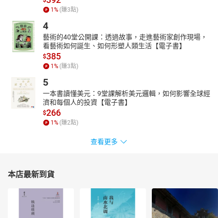
1
%
(賺
3
點)
4
藝術的40堂公開課：透過故事，走進藝術家創作現場，
看藝術如何誕生、如何形塑人類生活【電子書】
385
$
1
%
(賺
3
點)
5
一本書讀懂美元：9堂課解析美元邏輯，如何影響全球經
濟和每個人的投資【電子書】
266
$
1
%
(賺
2
點)
查看更多
本店最新到貨