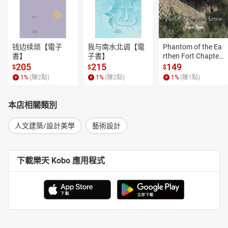
钱边续琐【電子
我与南水北调【電
Phantom of the Ea
書】
子書】
rthen Fort Chapter
 4【有聲書】
205
215
149
$
$
$
1
%
(賺
2
點)
1
%
(賺
2
點)
1
%
(賺
1
點)
本店相關類別
人文建築/設計美學
藝術設計
下載樂天 Kobo 應用程式