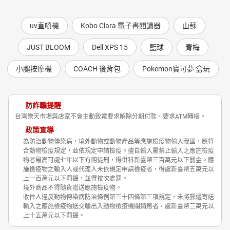
uv直噴機
Kobo Clara 電子書閱讀器
山蘇
JUST BLOOM
Dell XPS 15
籃球
青梅
小腿按摩機
COACH 後背包
Pokemon寶可夢 盒玩
防詐騙提醒
台灣樂天市場與店家不會主動致電要求解除分期付款、要求ATM轉帳。
政策宣導
為防治動物傳染病，境外動物或動物產品等應施檢疫物輸入我國，應符
合動物檢疫規定，並依規定申請檢疫。擅自輸入屬禁止輸入之應施檢疫
物者最高可處七年以下有期徒刑，得併科新臺幣三百萬元以下罰金。應
施檢疫物之輸入人或代理人未依規定申請檢疫者，得處新臺幣五萬元以
上一百萬元以下罰鍰，並得按次處罰。
境外商品不得隨貨贈送應施檢疫物。
收件人違反動物傳染病防治條例第三十四條第三項規定，未將郵遞寄送
輸入之應施檢疫物送交輸出入動物檢疫機關銷燬者，處新臺幣三萬元以
上十五萬元以下罰鍰。