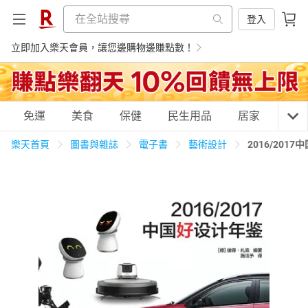
登入
立即加入樂天會員，讓您邊購物邊賺點數！
購物網分類
免運
美食
保健
民生用品
居家
3C
樂天首頁
圖書與雜誌
電子書
藝術設計
2016/20
天天免運
美食蛋糕
養生保健
民生用品
居家生活
3C家電
運動休閒
親子玩具
女裝
男裝
化妝保養
情趣用品