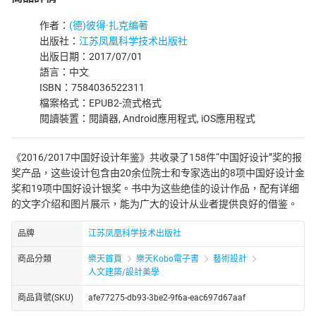
作者：
(德)彼得·扎克编著
出版社：
江苏凤凰科学技术出版社
出版日期：2017/07/01
語言：中文
ISBN：7584036522311
檔案格式：EPUB2-流式格式
閱讀裝置：閱讀器, Android應用程式, iOS應用程式
《2016/2017中国好设计年鉴》共收录了158件“中国好设计”奖的报
奖产品，这些设计包含由20余位院士和专家选出的8项中国好设计金
奖和19项中国好设计银奖。书中为这些绝佳的设计作品，配有详细
的文字介绍和图片展示，能为广大的设计从业者提供良好的借鉴。
品牌
江苏凤凰科学技术出版社
商品分類
樂天首頁
樂天Kobo電子書
藝術設計
人文建築/設計美學
商品貨號(SKU)
afe77275-db93-3be2-9f6a-eac697d67aaf