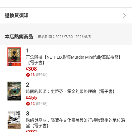
退換貨須知
本店熱銷商品
排名期間：2026/7/30 - 2026/8/5
1
正念殺機【NETFLIX影集Murder Mindfully蓄弒待發】
【電子書】
308
$
1
%
(賺
3
點)
2
時間的起源：史蒂芬．霍金的最終理論【電子書】
455
$
1
%
(賺
4
點)
3
階級與品味：隱藏在文化審美與流行趨勢背後的地位渴
望【電子書】
392
$