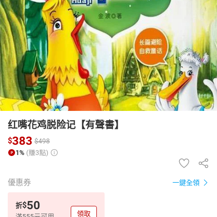
日本購物
電子/紙本書
HOT
红嘴花鸡脱险记【有聲書】
383
$
$
498
1%
(賺3點)
優惠券
一鍵全領
50
$
折
領取
滿555元可用