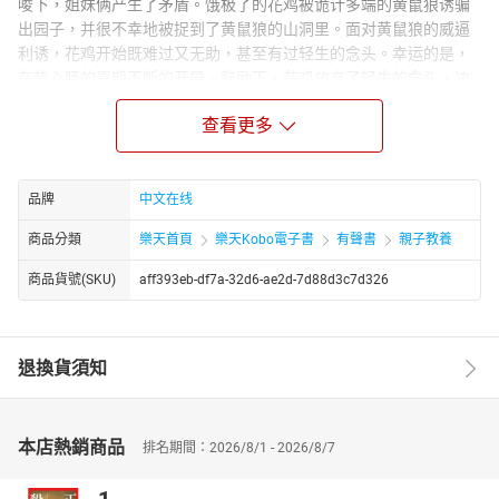
唆下，姐妹俩产生了矛盾。饿极了的花鸡被诡计多端的黄鼠狼诱骗
出园子，并很不幸地被捉到了黄鼠狼的山洞里。面对黄鼠狼的威逼
利诱，花鸡开始既难过又无助，甚至有过轻生的念头。幸运的是，
在热心肠的喜鹊不断的开导、鼓励下，花鸡放弃了轻生的念头，决
定从长计议，先和黄鼠狼巧妙周旋，拖延时间，并随时寻找出逃的
查看更多
机会。麻鸭在得知花鸡的准确位置后，毅然前去营救，却中了狡猾
的黄鼠狼的计，差点被擒。最后，姐妹俩开动脑筋，在主人、喜
鹊、大黑狗的帮助下，一起活抓了大坏蛋黄鼠狼，成功获救。
品牌
中文在线
商品分類
樂天首頁
樂天Kobo電子書
有聲書
親子教養
商品貨號(SKU)
aff393eb-df7a-32d6-ae2d-7d88d3c7d326
退換貨須知
本店熱銷商品
排名期間：2026/8/1 - 2026/8/7