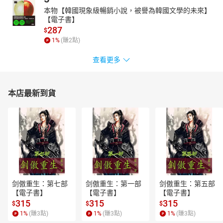
本物【韓國現象級暢銷小說，被譽為韓國文學的未來】
【電子書】
287
$
1
%
(賺
2
點)
查看更多
本店最新到貨
剑傲重生：第七部
剑傲重生：第一部
剑傲重生：第五部
【電子書】
【電子書】
【電子書】
315
315
315
$
$
$
1
%
(賺
3
點)
1
%
(賺
3
點)
1
%
(賺
3
點)