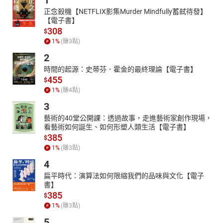
1
正念殺機【NETFLIX影集Murder Mindfully蓄弒待發】
【電子書】
308
$
1
%
(賺
3
點)
2
時間的起源：史蒂芬．霍金的最終理論【電子書】
455
$
1
%
(賺
4
點)
3
藝術的40堂公開課：透過故事，走進藝術家創作現場，
看藝術如何誕生、如何形塑人類生活【電子書】
385
$
1
%
(賺
3
點)
4
扁平時代：演算法如何限縮我們的品味與文化【電子
書】
385
$
1
%
(賺
3
點)
5