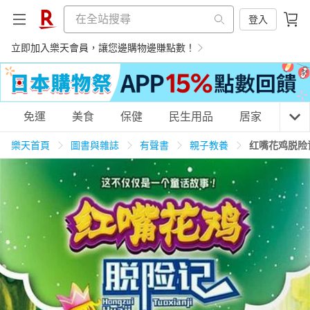
登入
立即加入樂天會員，讓您邊購物邊賺點數！
購物網分類
免運
美食
保健
民生用品
居家
3C
樂天首頁
圖書與雜誌
有聲書
親子教養
红嘴花鸡脱险
天天免運
美食蛋糕
養生保健
民生用品
居家生活
3C家電
運動休閒
親子玩具
女裝
男裝
化妝保養
情趣用品