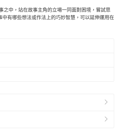
故事之中，站在故事主角的立場一同面對困境，嘗試思
事中有哪些想法或作法上的巧妙智慧，可以延伸運用在
準則
第
2
條第
5
款之規定，「非以有形媒介提供之數位