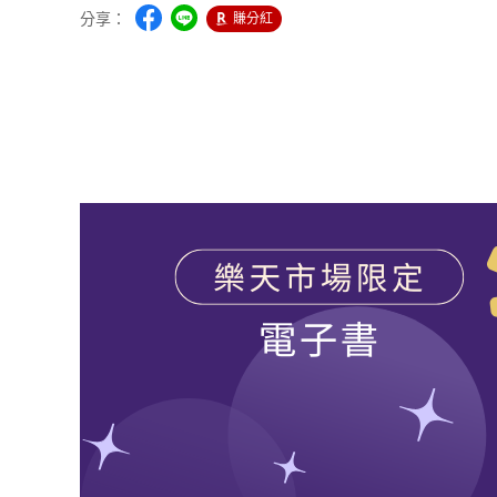
分享：
賺分紅