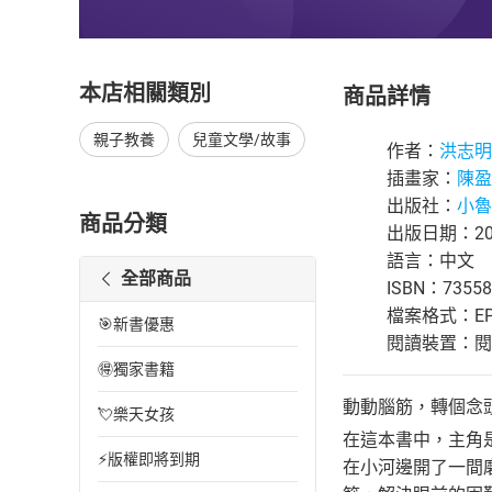
本店相關類別
商品詳情
親子教養
兒童文學/故事
作者：
洪志明
插畫家：
陳盈
出版社：
小魯
商品分類
出版日期：200
語言：中文
全部商品
ISBN：73558
檔案格式：EP
🎯新書優惠
閱讀裝置：閱讀器
🉐獨家書籍
動動腦筋，轉個念
💘樂天女孩
在這本書中，主角
⚡版權即將到期
在小河邊開了一間