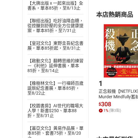
內容或一經提
【大牌出版 x 一起來出版】全
購書須知
書系，單本85折，至8/13止
定。
本店熱銷商品
(
二
)
消費者
【聯經出版】吃好油降血糖，
且已下載
/
存
從控醣到舒壓的全方位健康提
挑選
商
案，單本85折，至7/31止
退貨方式：您
Choose
貨」，本店鋪
【皇冠文化】東野圭吾紀念書
展，單本85折起，至8/31止
請注意，樂天
購書後，
【啟動文化】翻轉思維的練習
－《利他》延伸書展，單本
85折，至8/14止
Step1
1
【橡樹林文化】一行禪師百歲
誕辰紀念書展，單本85折，
正念殺機【NETFLI
至8/22止
Murder Mindfully
發】【電子書】
308
$
【校園書房】AI世代的職場大
人學！新書$250、單本88
1
%
(賺
3
點)
折，至8/31止
【蓋亞文化】黃易作品展，單
本85折、套書75折，至8/20