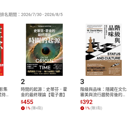
供即為完成之線上服務，經消費者事先同意始提供。」 之商品
排名期間：2026/7/30 - 2026/8/5
訂購本店鋪之商品即代表知悉本店鋪所銷售之商品為電子書，屬
取電子書，不得請求退貨退款。
品
放入
購物車
登入
帳號
欲取消訂單或辦理退貨時，請登入樂天市場，並於「我的訂單」
Shopping cart
Login
將依您的申請進行審核，待審核通過後將為您辦理退款事宜。
市場須以整筆訂單為單位進行取消/退貨，恕無法以單支商品取消
如何開始使用？
.選擇閱讀載具
Step2.
2
3
X影集
時間的起源：史蒂芬．霍
階級與品味：隱藏在文化
蓄弒待
金的最終理論【電子書】
審美與流行趨勢背後的地
位渴望【電子書】
455
392
$
$
1
%
(賺
4
點)
1
%
(賺
3
點)