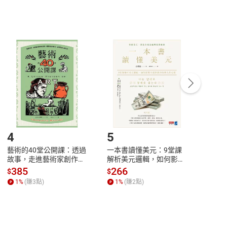
，不適用消保法第
19
條第
1
項七日內無條件退貨之規
非以有形媒介提供之數位內容，消費者同意若訂購後
付款
方式
完成
訂單
中點選「瀏覽訂單明細」
>
「申請取消訂單
/
退
Payment
Complete
/退貨。
登入帳號，下載書籍後看書
4
5
6
藝術的40堂公開課：透過
一本書讀懂美元：9堂課
本物
故事，走進藝術家創作現
解析美元邏輯，如何影響
說，
場，看藝術如何誕生、如
全球經濟和每個人的投資
來】
385
266
28
$
$
$
何形塑人類生活【電子
【電子書】
1
%
(賺
3
點)
1
%
(賺
2
點)
1
%
書】