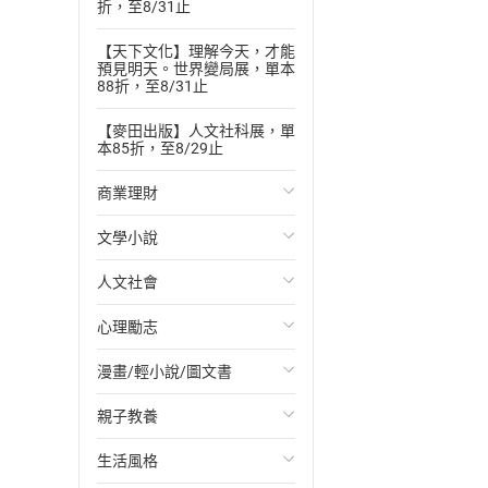
折，至8/31止
【天下文化】理解今天，才能
預見明天。世界變局展，單本
88折，至8/31止
【麥田出版】人文社科展，單
本85折，至8/29止
商業理財
文學小說
投資理財
人文社會
經濟/趨勢
歐美文學
心理勵志
財務/金融
日本文學
國際關係
漫畫/輕小說/圖文書
管理/領導
韓國文學
政治
心靈成長/情緒
親子教養
職場工作術
華文文學
社會科學
人際關係
輕小說
生活風格
成功法
經典文學
台灣/中國歷史
兩性關係
奇幻/科幻
教育現場