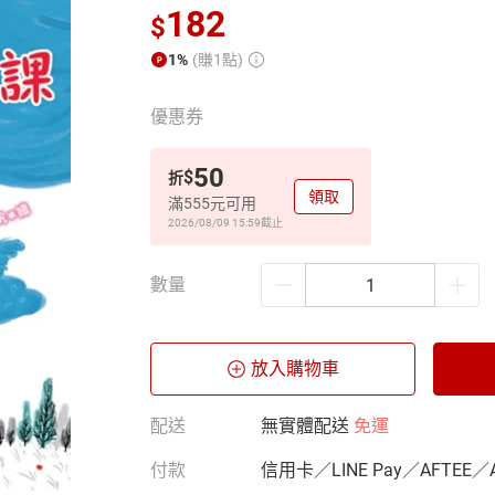
182
$
1%
(賺1點)
優惠券
50
$
折
領取
滿555元可用
2026/08/09 15:59
截止
數量
放入購物車
配送
無實體配送
免運
付款
信用卡／LINE Pay／AFTEE／