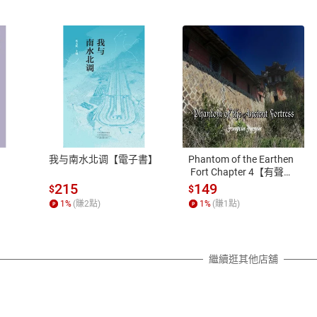
式
退換貨規範
、LINE PAY、AFTEE
本店是否提供消費者保護法七日猶
之權利，遽消費者保護法及通訊交
我与南水北调【電子書】
Phantom of the Earthen
除權合理例外情事適用準則，依商
 Fort Chapter 4【有聲
書】
質各有不同規定。詳細退換貨說明
215
149
$
$
照各商品說明。
1
%
(賺
2
點)
1
%
(賺
1
點)
詳細說明
繼續逛其他店舖