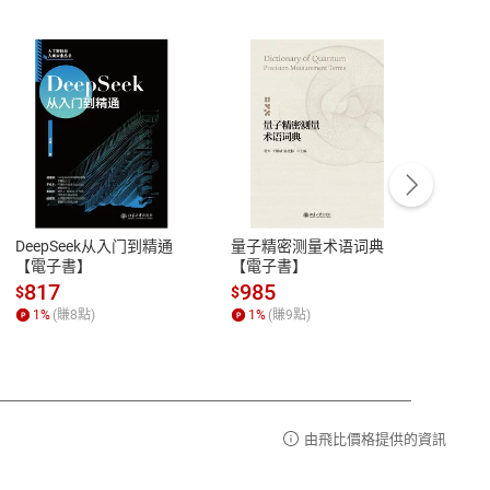
客服資訊
豫期
服務時間：週一到週五 10:00-12:00、
易解
13:00-17:00 (國定假日及例假日休息)
DeepSeek从入门到精通
量子精密测量术语词典
新西
品性
客服電話：0080-1857077
【電子書】
【電子書】
计研
請參
客服信箱：
聯絡店家
817
985
98
$
$
$
1
%
(賺
8
點)
1
%
(賺
9
點)
1
%
由飛比價格提供的資訊