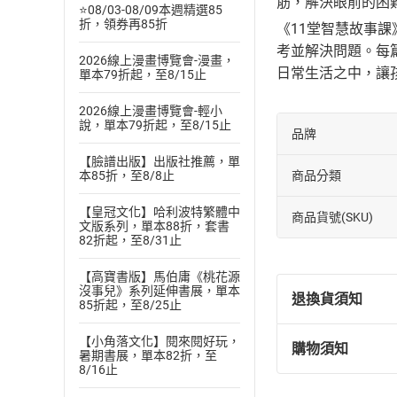
筋，解決眼前的困
⭐08/03-08/09本週精選85
折，領券再85折
《11堂智慧故事
考並解決問題。每
2026線上漫畫博覽會-漫畫，
日常生活之中，讓
單本79折起，至8/15止
2026線上漫畫博覽會-輕小
說，單本79折起，至8/15止
品牌
【臉譜出版】出版社推薦，單
本85折，至8/8止
商品分類
【皇冠文化】哈利波特繁體中
商品貨號(SKU)
文版系列，單本88折，套書
82折起，至8/31止
【高寶書版】馬伯庸《桃花源
沒事兒》系列延伸書展，單本
退換貨須知
85折起，至8/25止
【小角落文化】閱來閱好玩，
購物須知
暑期書展，單本82折，至
退換貨規定：
8/16止
(
一
)
依
消費