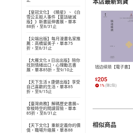
止
本店最新到貨
【皇冠文化】《曉星》、《白
雪公主殺人事件【童話破滅
版】》新書延伸書展，單本
88折，至8/31止
【尖端出版】每月漫畫名家推
付款方
薦：高橋留美子，單本75
折，至8/31止
ATM轉帳、信用卡
【大雁文化 x 日出出版】陪你
找到情緒出口，心理勵志書
钱边续琐【電子書】
展，單本85折，至9/10止
205
$
【天下生活 x 康健出版】享受
1
%
(賺
2
點)
自己喜歡的生活，單本85
折，至9/15止
【臺灣商務】解碼歷史書展~
穿梭時空的閱讀冒險，單本
85折，至8/31止
相似商品
【天下文化】重新定義你的價
值，職場升級展，單本88