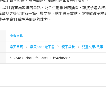
難或阻礙。但是，解決問題的祕訣和要領又是什麼呢？
課》以11篇充滿趣味的童話，配合生動搶眼的插圖，讓孩子進入
篇童話之後皆附有一篇引導文章，點出思考重點，並提醒孩子故
孩子學會11種解決問題的能力。
小魯文化
樂天首頁
樂天Kobo電子書
親子教養
兒童文學/故事
b0264c30-ebc1-3fb3-a3f2-11f242f0588b
者保護法
第
19
條第
1
項後段
暨
通訊交易解除權合理例外情事適用