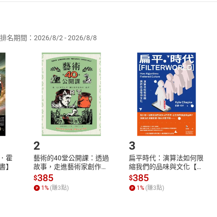
者保護法
第
19
條第
1
項後段
暨
通訊交易解除權合理例外情事適用
供即為完成之線上服務，經消費者事先同意始提供。」 之商品
排名期間：2026/8/2 - 2026/8/8
訂購本店鋪之商品即代表知悉本店鋪所銷售之商品為電子書，屬
取電子書，不得請求退貨退款。
品
放入
購物車
登入
帳號
欲取消訂單或辦理退貨時，請登入樂天市場，並於「我的訂單」
Shopping cart
Login
將依您的申請進行審核，待審核通過後將為您辦理退款事宜。
市場須以整筆訂單為單位進行取消/退貨，恕無法以單支商品取消
如何開始使用？
.選擇閱讀載具
Step2.
2
3
．霍
藝術的40堂公開課：透過
扁平時代：演算法如何限
書】
故事，走進藝術家創作現
縮我們的品味與文化【電
場，看藝術如何誕生、如
子書】
385
385
$
$
何形塑人類生活【電子
1
%
(賺
3
點)
1
%
(賺
3
點)
書】