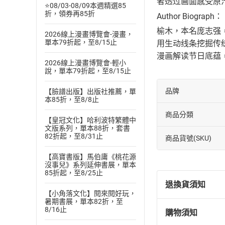
者透过画面感受原
⭐08/03-08/09本週精選85
折，領券再85折
Author Biograph：
榆木，本名庞志强
2026線上漫畫博覽會-漫畫，
單本79折起，至8/15止
用生动线条挖掘传
漫画解读节日底蕴
2026線上漫畫博覽會-輕小
說，單本79折起，至8/15止
品牌
【臉譜出版】出版社推薦，單
本85折，至8/8止
商品分類
【皇冠文化】哈利波特繁體中
文版系列，單本88折，套書
82折起，至8/31止
商品貨號(SKU)
【高寶書版】馬伯庸《桃花源
沒事兒》系列延伸書展，單本
85折起，至8/25止
退換貨須知
【小角落文化】閱來閱好玩，
暑期書展，單本82折，至
8/16止
購物須知
退換貨規定：