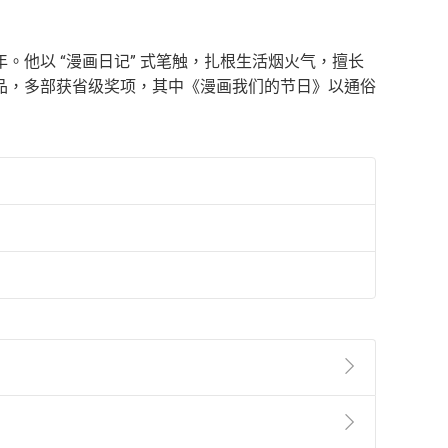
他以 “漫画日记” 式笔触，扎根生活烟火气，擅长
品，多部获省级奖项，其中《漫画我们的节日》以通俗