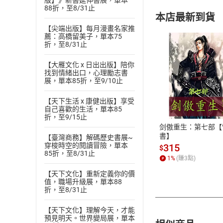
版】》新書延伸書展，單本
88折，至8/31止
本店最新到貨
【尖端出版】每月漫畫名家推
薦：高橋留美子，單本75
折，至8/31止
【大雁文化 x 日出出版】陪你
找到情緒出口，心理勵志書
展，單本85折，至9/10止
付款方
【天下生活 x 康健出版】享受
ATM轉帳、信用卡
自己喜歡的生活，單本85
折，至9/15止
剑傲重生：第七部【
書】
【臺灣商務】解碼歷史書展~
穿梭時空的閱讀冒險，單本
315
$
85折，至8/31止
1
%
(賺
3
點)
【天下文化】重新定義你的價
值，職場升級展，單本88
折，至8/31止
【天下文化】理解今天，才能
預見明天。世界變局展，單本