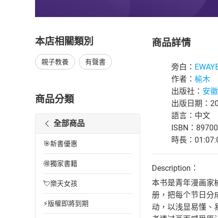
本店相關類別
商品詳情
親子教養
有聲書
旁白：
EWAY
作者：
榆木
出版社：
安徽
商品分類
出版日期：202
語言：中文
全部商品
ISBN：89700
時長：01:07:
🎯新書優惠
🉐獨家書籍
Description：
本书是青年漫画家
💘樂天女孩
册，把每个节日分
⚡版權即將到期
动，以浅显易懂、