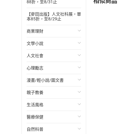
相似商品
88折，至8/31止
【麥田出版】人文社科展，單
本85折，至8/29止
商業理財
文學小說
投資理財
人文社會
經濟/趨勢
歐美文學
心理勵志
財務/金融
日本文學
國際關係
漫畫/輕小說/圖文書
管理/領導
韓國文學
政治
心靈成長/情緒
親子教養
職場工作術
華文文學
社會科學
人際關係
輕小說
生活風格
成功法
經典文學
台灣/中國歷史
兩性關係
奇幻/科幻
教育現場
醫療保健
行銷/廣告
成長/家庭生活小說
日/韓歷史
心理學
愛情故事
兒童文學/故事
飲食/食譜
自然科普
傳記
懸疑/推理小說
其他歷史/史學
職場/社會寫實
兒童科普/學習
健身/美顏
健康/養生