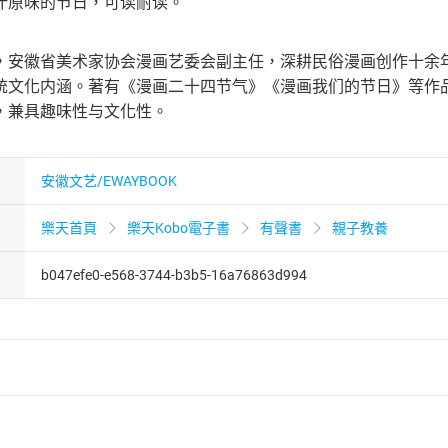
汁原味的节日，可读耐读。
，安徽省美术家协会漫画艺委会副主任，深耕民俗漫画创作十余年。
统文化内涵。著有《漫画二十四节气》《漫画我们的节日》等作
，兼具趣味性与文化性。
安徽文艺/EWAYBOOK
樂天首頁
樂天Kobo電子書
有聲書
親子教養
b047efe0-e568-3744-b3b5-16a76863d994