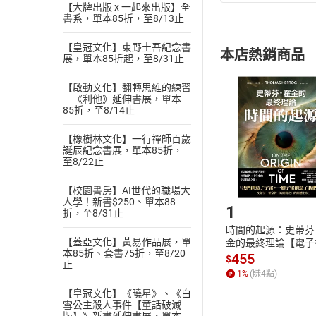
(
一
)
依
消費
【大牌出版 x 一起來出版】全
書系，單本85折，至8/13止
內容或一經提
購書須知
定。
【皇冠文化】東野圭吾紀念書
本店熱銷商品
(
展，單本85折起，至8/31止
二
)
消費者
且已下載
/
存
挑選
商
【啟動文化】翻轉思維的練習
退貨方式：您
－《利他》延伸書展，單本
Choose
85折，至8/14止
貨」，本店鋪
請注意，樂天
【橡樹林文化】一行禪師百歲
購書後，
誕辰紀念書展，單本85折，
至8/22止
Step1
【校園書房】AI世代的職場大
人學！新書$250、單本88
1
折，至8/31止
時間的起源：史蒂芬
【蓋亞文化】黃易作品展，單
金的最終理論【電子
本85折、套書75折，至8/20
455
$
止
1
%
(賺
4
點)
【皇冠文化】《曉星》、《白
雪公主殺人事件【童話破滅