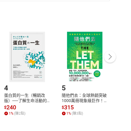
準則
第
2
條第
5
款之規定，「非以有形媒介提供之數位
，不適用消保法第
19
條第
1
項七日內無條件退貨之規
非以有形媒介提供之數位內容，消費者同意若訂購後
付款
方式
完成
訂單
中點選「瀏覽訂單明細」
>
「申請取消訂單
/
退
Payment
Complete
/退貨。
登入帳號，下載書籍後看書
4
5
6
蛋白質的一生（暢銷改
隨他們去：全球熱銷突破
理當
版）──了解生命活動的
1000萬冊現象級巨作！
快樂
秘密，讀懂生命科學的第
改變千萬人命運的心理技
理解
240
315
30
$
$
$
一本書【電子書】
巧【附放下執念明信片
慮、
1
%
(賺
2
點)
1
%
(賺
3
點)
1
%
圖】【電子書】
書】