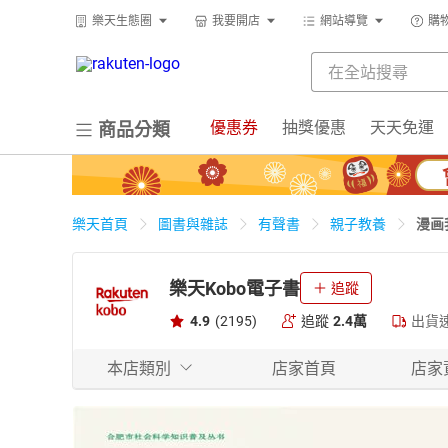
樂天生態圈
我要開店
網站導覽
購
優惠券
抽獎優惠
天天免運
商品分類
漫画
樂天首頁
圖書與雜誌
有聲書
親子教養
樂天Kobo電子書
追蹤
4.9
(2195)
追蹤
2.4萬
出貨
本店類別
店家首頁
店家