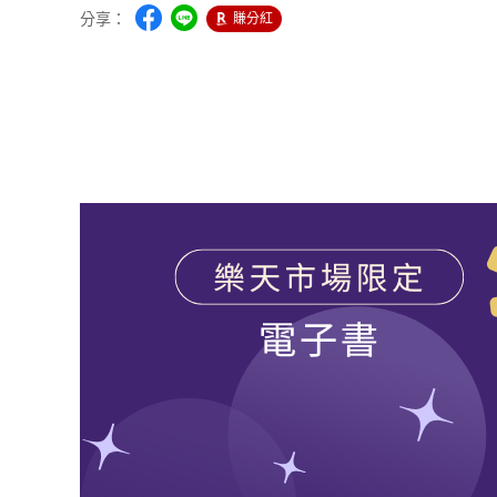
分享：
賺分紅