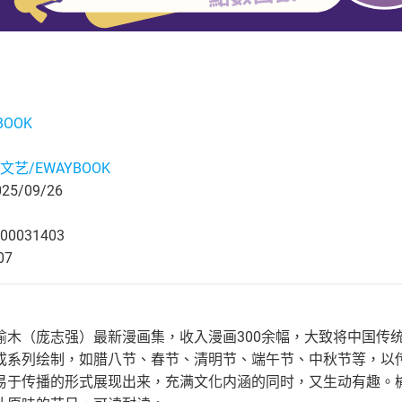
BOOK
文艺/EWAYBOOK
5/09/26
00031403
07
榆木（庞志强）最新漫画集，收入漫画300余幅，大致将中国传
成系列绘制，如腊八节、春节、清明节、端午节、中秋节等，以
易于传播的形式展现出来，充满文化内涵的同时，又生动有趣。