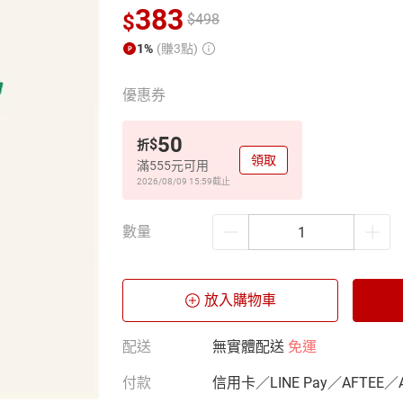
383
$
$
498
1%
(賺3點)
優惠券
50
$
折
領取
滿555元可用
2026/08/09 15:59
截止
數量
放入購物車
配送
無實體配送
免運
付款
信用卡／LINE Pay／AFTEE／