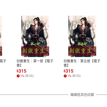
式
退換貨規範
、LINE PAY、AFTEE
本店是否提供消費者保護法七日猶
之權利，遽消費者保護法及通訊交
電子
剑傲重生：第一部【電子
剑傲重生：第五部【電子
除權合理例外情事適用準則，依商
書】
書】
質各有不同規定。詳細退換貨說明
315
315
$
$
照各商品說明。
1
%
(賺
3
點)
1
%
(賺
3
點)
詳細說明
繼續逛其他店舖