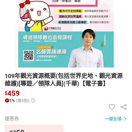
日本購物
電子/紙本書
HOT
109年觀光資源概要(包括世界史地、觀光資源
維護)[導遊／領隊人員](千華)【電子書】
459
$
1%
(賺4點)
優惠券
一鍵全領