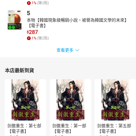
1
%
(賺
3
點)
5
本物【韓國現象級暢銷小說，被譽為韓國文學的未來】
【電子書】
287
$
1
%
(賺
2
點)
查看更多
本店最新到貨
剑傲重生：第七部
剑傲重生：第一部
剑傲重生：第五部
【電子書】
【電子書】
【電子書】