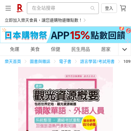
登入
立即加入樂天會員，讓您邊購物邊賺點數！
購物網分類
免運
美食
保健
民生用品
居家
3C
樂天首頁
圖書與雜誌
電子書
語言學習/考試用書
10
天天免運
美食蛋糕
養生保健
民生用品
居家生活
3C家電
運動休閒
親子玩具
女裝
男裝
化妝保養
情趣用品