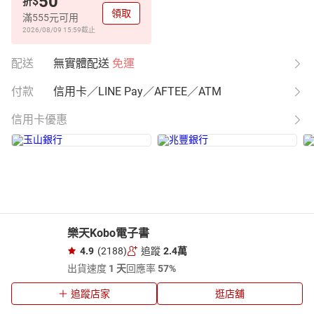
50
$
折
領取
滿555元可用
2026/08/09 15:59
截止
配送
無實體配送
免運
付款
信用卡／LINE Pay／AFTEE／ATM
信用卡優惠
樂天Kobo電子書
4.9
(2188)
追蹤
2.4萬
出貨速度
1 天
回應率
57%
追蹤店家
逛店舖