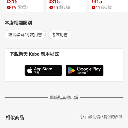
315
315
315
$
$
$
1
%
(賺
3
點)
1
%
(賺
3
點)
1
%
(賺
3
點)
本店相關類別
語言學習/考試用書
考試用書
下載樂天 Kobo 應用程式
繼續逛其他店舖
相似商品
由飛比價格提供的資訊