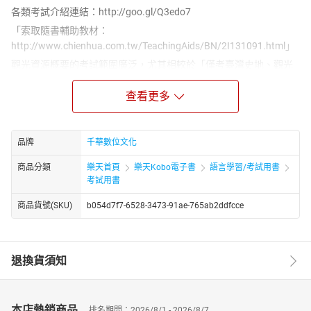
各類考試介紹連結：http://goo.gl/Q3edo7
「索取隨書輔助教材：
http://www.chienhua.com.tw/TeachingAids/BN/2I131091.html」
觀光資源概要的考試範圍廣泛，尤其相較於「僅考臺灣史地、觀光
資源的導遊考試」，領隊考試範圍涵蓋了「臺灣、中國、世界各國
的歷史、地理和各類觀光資源」，光是要掌握最基本的基礎知識，
查看更多
就已相當不容易。想順利獲取此一證照，除了平時廣泛獵取資訊，
建議搭配本書快速掌握基本知識與命題方向。本書為求涵蓋考試範
圍及突顯重點，特請名師編寫，採圖表整理、表格比較之方式編
品牌
千華數位文化
寫，方便讀者掌握考試重點及快速記憶。
商品分類
樂天首頁
樂天Kobo電子書
語言學習/考試用書
課文前有最新命題特色解說，輔以最新試題具體分析考題特色及答
考試用書
題建議，並有模擬試題提供讀者演練。是您掌握考題特色最有效的
分析工具。
商品貨號(SKU)
b054d7f7-6528-3473-91ae-765ab2ddfcce
本書於課文中標示出近年曾考過之內容，並收錄最新108年試題。考
生既可由此瞭解近年命題趨勢，也可透過題目檢測自我學習成果。
◎本書提供輔助教材電子書：輔助教材別收錄103及104年領隊「觀
退換貨須知
光資源概要」考題及詳解，是您考前複習、快速搶分的好幫手。歡
迎索取！
本店熱銷商品
排名期間：2026/8/1 - 2026/8/7