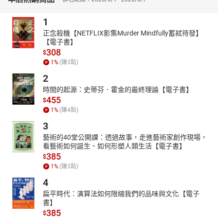
1
正念殺機【NETFLIX影集Murder Mindfully蓄弒待發】
【電子書】
308
$
1
%
(賺
3
點)
2
時間的起源：史蒂芬．霍金的最終理論【電子書】
455
$
1
%
(賺
4
點)
3
藝術的40堂公開課：透過故事，走進藝術家創作現場，
看藝術如何誕生、如何形塑人類生活【電子書】
385
$
1
%
(賺
3
點)
4
扁平時代：演算法如何限縮我們的品味與文化【電子
書】
385
$