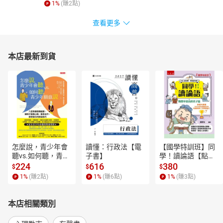
1
%
(賺
2
點)
查看更多
本店最新到貨
怎麼說，青少年會
讀懂：行政法【電
【國學特訓班】同
聽vs.如何聽，青少
子書】
學！讀論語【點閱
年願意說【電子
率最高的孔子篇】
224
616
380
$
$
$
書】
逗趣的文配圖情境
1
%
(賺
2
點)
1
%
(賺
6
點)
1
%
(賺
3
點)
式講解，學習聖人
老師和學霸弟子的
高情商，開拓人生
本店相關類別
格局！【電子書】