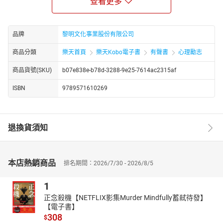
查看更多
存在。接下來， 將透過《電影教我的人生智慧》第四集：比生命，
更重要的存在，這本「有聲書」，的書中電影，投射的十四個人生
智慧，來告訴大家，即便自己在往生後，不再被人提及，那也不代
品牌
黎明文化事業股份有限公司
表自己，不曾存在過？因為，只要自己，可以活在自己，所愛的人
商品分類
樂天首頁
樂天Kobo電子書
有聲書
心理勵志
心裡，那就是，比生命更重要的存在。
商品貨號(SKU)
b07e838e-b78d-3288-9e25-7614ac2315af
ISBN
9789571610269
退換貨須知
本店熱銷商品
排名期間：2026/7/30 - 2026/8/5
1
正念殺機【NETFLIX影集Murder Mindfully蓄弒待發】
【電子書】
308
$