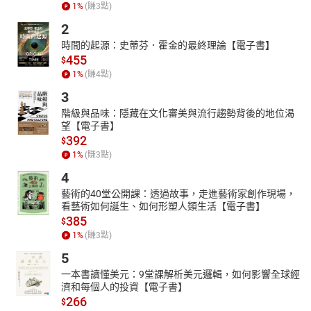
1
%
(賺
3
點)
2
時間的起源：史蒂芬．霍金的最終理論【電子書】
455
$
1
%
(賺
4
點)
3
階級與品味：隱藏在文化審美與流行趨勢背後的地位渴
望【電子書】
392
$
1
%
(賺
3
點)
4
藝術的40堂公開課：透過故事，走進藝術家創作現場，
看藝術如何誕生、如何形塑人類生活【電子書】
385
$
1
%
(賺
3
點)
5
一本書讀懂美元：9堂課解析美元邏輯，如何影響全球經
濟和每個人的投資【電子書】
266
$