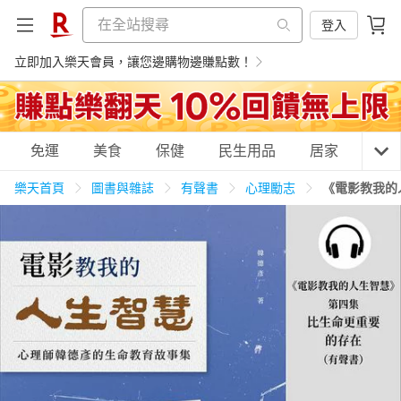
登入
立即加入樂天會員，讓您邊購物邊賺點數！
購物網分類
免運
美食
保健
民生用品
居家
3C
樂天首頁
圖書與雜誌
有聲書
心理勵志
《電影教我的
天天免運
美食蛋糕
養生保健
民生用品
居家生活
3C家電
運動休閒
親子玩具
女裝
男裝
化妝保養
情趣用品