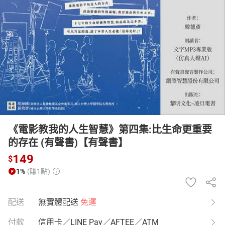
日本購物
電子/紙本書
HOT
《電影教我的人生智慧》第四集:比生命更重要
的存在 (有聲書)【有聲書】
149
$
1%
(賺1點)
配送
無實體配送
免運
付款
信用卡／LINE Pay／AFTEE／ATM