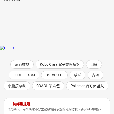
uv直噴機
Kobo Clara 電子書閱讀器
山蘇
JUST BLOOM
Dell XPS 15
籃球
青梅
小腿按摩機
COACH 後背包
Pokemon寶可夢 盒玩
防詐騙提醒
台灣樂天市場與店家不會主動致電要求解除分期付款、要求ATM轉帳。