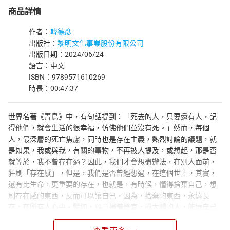
商品詳情
作者：
韓德彥
出版社：
黎明文化事業股份有限公司
出版日期：2024/06/24
語言：中文
ISBN：9789571610269
時長：00:47:37
世界名著《青鳥》中，有句話提到：「死去的人，只要還有人，記
得他們，就會生活的很幸福，仿佛他們並沒有死。」然而，每個
人，最深層的死亡焦慮，同時也是存在主義，熱烈討論的議題，就
是如果，我或與我，有關的事物，不再被人提及，或想起，那是否
就等於，我不曾存在過？因此，我們才會想盡辦法，在別人面前，
狂刷「存在感」，但是，我們是否曾經想過，在這個世上，其實，
還有比生命，更重要的存在，也就是，有時候，懂得捨棄自己，想
刷存在感的東西，反而可以讓自己，因為，捨棄的東西，永遠長
存，在所有人心中。譬如，願意捐贈器官，或大體的人，能讓自己
的身體，再次讓人利用，因此，能延續身體的存在。又譬如，願意
捐贈金錢的人，也能因為，捐錢的義舉，而延長一個人，或家庭的