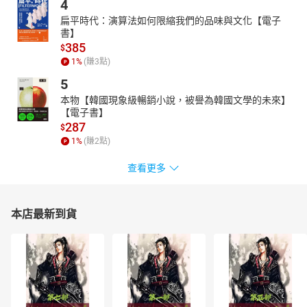
4
Capetown Commitment: A Confession of Faith and a Call to
Action
）；宣言當中的主要骨幹論據，正是出自《宣教中的上帝》
扁平時代：演算法如何限縮我們的品味與文化【電子
一書的精華。
書】
385
$
1
%
(賺
3
點)
5
本物【韓國現象級暢銷小說，被譽為韓國文學的未來】
【電子書】
287
$
1
%
(賺
2
點)
查看更多
本店最新到貨