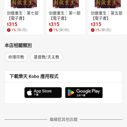
剑傲重生：第七部
剑傲重生：第一部
剑傲重生：第五部
【電子書】
【電子書】
【電子書】
315
315
315
$
$
$
1
%
(賺
3
點)
1
%
(賺
3
點)
1
%
(賺
3
點)
本店相關類別
命理宗教
基督教/天主教
下載樂天 Kobo 應用程式
繼續逛其他店舖