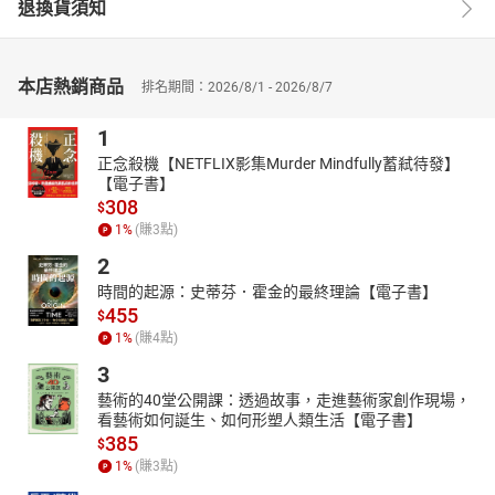
退換貨須知
得以一窺上帝宣教的深度與廣度，更讓我們對於宣教的理解與實踐
得到更新與變化。透過本書，我們目睹了這份含括萬有的最偉大使
命──上帝的宣教；而宣教的上帝，正呼召我們參與在其中。
本店熱銷商品
排名期間：2026/8/1 - 2026/8/7
【作者介紹】
萊特（Christopher J. H. Wright）
1
萊特（Christopher J. H. Wright），劍橋哲學博士，是「國際靈風合
正念殺機【NETFLIX影集Murder Mindfully蓄弒待發】
作夥伴組織」（the Langham Partnership International）的國際事
【電子書】
工主管。曾擔任萬國宣教學院（All Nations Christian College）院
308
$
長，也曾在印度普納（Pune）的聯合聖經神學院（Union Biblical
1
%
(賺
3
點)
Seminary）任教。著有
The Uniqueness of Jesus、Deuteronomy
2
（New International Biblical Commentary）、《聖經信息系列：以
時間的起源：史蒂芬．霍金的最終理論【電子書】
西結書》（
The Message of Ezekiel
）、《基督教舊約倫理學》（
Old
455
$
Testament Ethics for the People of God
）等書，是重量級的福音派
1
%
(賺
4
點)
舊約神學家，也是宣教學者。
3
自2001擔任「國際靈風合作夥伴組織」團隊主管以來，持續在全球
藝術的40堂公開課：透過故事，走進藝術家創作現場，
培育福音信仰新一代的領袖。2010年在南非開普敦舉行的第三屆洛
看藝術如何誕生、如何形塑人類生活【電子書】
桑世界福音會議（The Third Lausanne Congress on World
385
$
Evangelization）當中，他更以洛桑神學工作小組主席的身分及學
1
%
(賺
3
點)
養，與眾多福音派神學家共同撰寫大會宣言《開普敦承諾》（
The