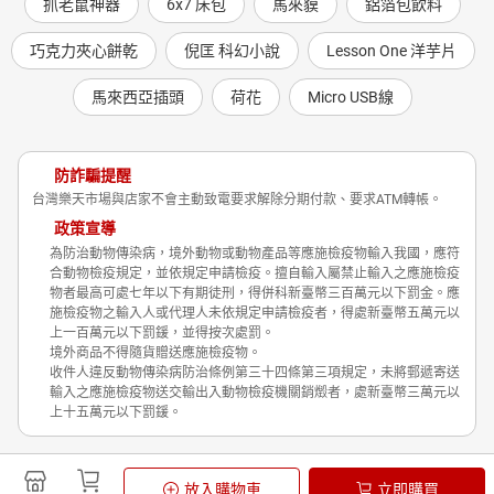
抓老鼠神器
6x7 床包
馬來貘
鋁箔包飲料
巧克力夾心餅乾
倪匡 科幻小說
Lesson One 洋芋片
馬來西亞插頭
荷花
Micro USB線
防詐騙提醒
台灣樂天市場與店家不會主動致電要求解除分期付款、要求ATM轉帳。
政策宣導
為防治動物傳染病，境外動物或動物產品等應施檢疫物輸入我國，應符
合動物檢疫規定，並依規定申請檢疫。擅自輸入屬禁止輸入之應施檢疫
物者最高可處七年以下有期徒刑，得併科新臺幣三百萬元以下罰金。應
施檢疫物之輸入人或代理人未依規定申請檢疫者，得處新臺幣五萬元以
上一百萬元以下罰鍰，並得按次處罰。
境外商品不得隨貨贈送應施檢疫物。
收件人違反動物傳染病防治條例第三十四條第三項規定，未將郵遞寄送
輸入之應施檢疫物送交輸出入動物檢疫機關銷燬者，處新臺幣三萬元以
上十五萬元以下罰鍰。
Shopping is Entertainment!
放入購物車
立即購買