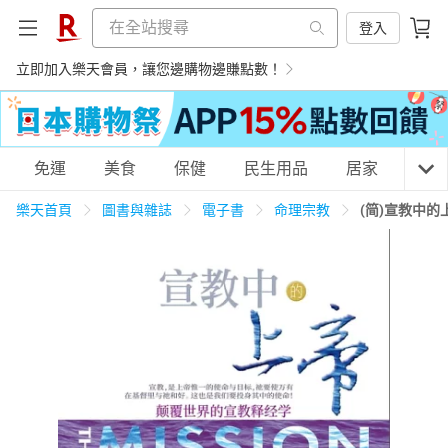
登入
立即加入樂天會員，讓您邊購物邊賺點數！
購物網分類
免運
美食
保健
民生用品
居家
3C
樂天首頁
圖書與雜誌
電子書
命理宗教
(简)宣教中
天天免運
美食蛋糕
養生保健
民生用品
居家生活
3C家電
運動休閒
親子玩具
女裝
男裝
化妝保養
情趣用品