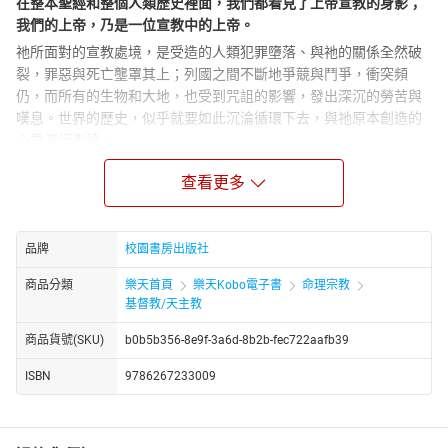
在整本聖經和整個人類歷史裡面，我們都看見了上帝宣教的身影；
我們的上帝，乃是一位宣教中的上帝。
祂所面對的宣教處境，是受造的人類犯罪墮落、與祂的關係全然破
裂，罪惡與死亡壟罩其上；列國之間不斷地爭競與鬥爭，衝突頻
仍，而所有的生物和大地，也受到咒詛的影響，發出深沉的勞苦與
嘆息。世界的歷史，似乎就要如此沉淪循環下去，與祂原本創造的
心意漸行漸遠。
然而，這一切的困難，不能阻止上帝的心意，因為祂有一個使命，
查看更多
就是要使萬有重享祂的祝福，這個使命必定會達成！上帝以超乎我
們想像的方式，展開了祂的宣教：
祂透過在歷史中的救贖與審判、耶穌的道成肉身，讓以色列及萬國
品牌
校園書房出版社
認識祂的屬性與心意；祂更親身對抗一切的偶像崇拜，要使全地看
見惟獨祂配得尊崇。藉著祂所揀選的子民，從亞伯拉罕開始，啟動
商品分類
樂天首頁
樂天Kobo電子書
命理宗教
一份祝福萬國、救贖萬國的使命，帶來社會、政治、經濟與靈性的
基督教/天主教
整全救恩。在祂所創造的世界中，上帝要恢復人類的榮美形像，使
商品貨號(SKU)
b0b5b356-8e9f-3a6d-8b2b-fec722aafb39
萬國都能與祂建立盟約的關係。
在《宣教中的上帝》當中，集舊約神學家與宣教學者身分於一身的
ISBN
9786267233009
萊特博士，帶領我們從創世記到啟示錄的救贖歷史看見上帝的宣教
故事。他透過宣教釋經學，用「上帝的使命」、「上帝的宣教」這
把鑰匙，氣勢磅礡而又鉅細靡遺地解讀了聖經的宏大敘事，使我們