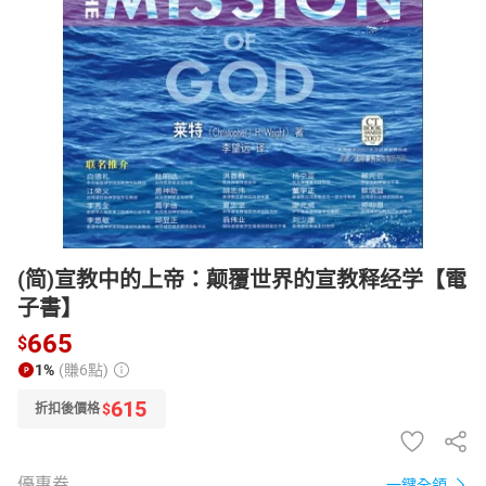
日本購物
電子/紙本書
HOT
(简)宣教中的上帝：颠覆世界的宣教释经学【電
子書】
665
$
1%
(賺6點)
615
$
折扣後價格
優惠券
一鍵全領