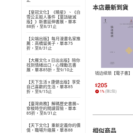
止
本店最新到貨
【皇冠文化】《曉星》、《白
雪公主殺人事件【童話破滅
版】》新書延伸書展，單本
88折，至8/31止
【尖端出版】每月漫畫名家推
薦：高橋留美子，單本75
付款方
折，至8/31止
【大雁文化 x 日出出版】陪你
ATM轉帳、信用卡
找到情緒出口，心理勵志書
展，單本85折，至9/10止
钱边续琐【電子書】
【天下生活 x 康健出版】享受
205
$
自己喜歡的生活，單本85
折，至9/15止
1
%
(賺
2
點)
【臺灣商務】解碼歷史書展~
穿梭時空的閱讀冒險，單本
85折，至8/31止
【天下文化】重新定義你的價
相似商品
值，職場升級展，單本88