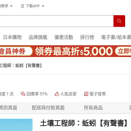
物教學
下載APP
日本購物
品牌旗艦
優惠活動
排行榜
電子書/紙本
工程師：蚯蚓【有聲書】
速度
1 天
回應率
57%
人氣店家
電子發票
資訊頁面
配送與付款頁面
所有商品
土壤工程師：蚯蚓【有聲書】