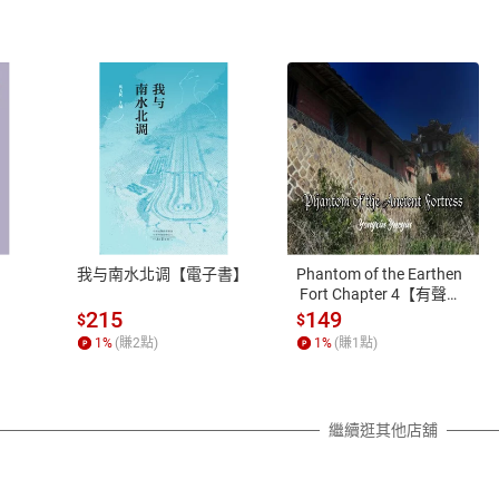
式
退換貨規範
、LINE PAY、AFTEE
本店是否提供消費者保護法七日猶
之權利，遽消費者保護法及通訊交
我与南水北调【電子書】
Phantom of the Earthen
除權合理例外情事適用準則，依商
 Fort Chapter 4【有聲
書】
質各有不同規定。詳細退換貨說明
215
149
$
$
照各商品說明。
1
%
(賺
2
點)
1
%
(賺
1
點)
詳細說明
繼續逛其他店舖