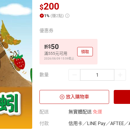
200
$
1%
(賺2點)
優惠券
50
$
折
領取
滿555元可用
2026/08/09 15:59
截止
數量
放入購物車
配送
無實體配送
免運
付款
信用卡／LINE Pay／AFTEE／