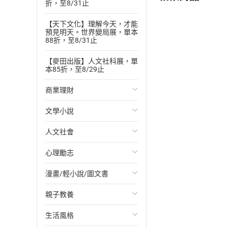
折，至8/31止
【天下文化】理解今天，才能
預見明天。世界變局展，單本
88折，至8/31止
【麥田出版】人文社科展，單
本85折，至8/29止
商業理財
文學小說
投資理財
人文社會
經濟/趨勢
歐美文學
心理勵志
財務/金融
日本文學
國際關係
漫畫/輕小說/圖文書
管理/領導
韓國文學
政治
心靈成長/情緒
親子教養
職場工作術
華文文學
社會科學
人際關係
輕小說
生活風格
成功法
經典文學
台灣/中國歷史
兩性關係
奇幻/科幻
教育現場