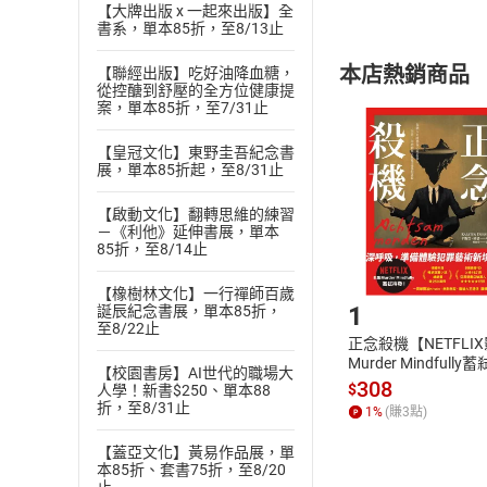
【大牌出版 x 一起來出版】全
內容或一經提
書系，單本85折，至8/13止
購書須知
定。
本店熱銷商品
【聯經出版】吃好油降血糖，
(
二
)
消費者
從控醣到舒壓的全方位健康提
且已下載
/
存
案，單本85折，至7/31止
挑選
商
退貨方式：您
Choose
【皇冠文化】東野圭吾紀念書
貨」，本店鋪
展，單本85折起，至8/31止
請注意，樂天
購書後，
【啟動文化】翻轉思維的練習
－《利他》延伸書展，單本
85折，至8/14止
Step1
【橡樹林文化】一行禪師百歲
1
誕辰紀念書展，單本85折，
至8/22止
正念殺機【NETFLI
Murder Mindfully
【校園書房】AI世代的職場大
發】【電子書】
308
$
人學！新書$250、單本88
折，至8/31止
1
%
(賺
3
點)
【蓋亞文化】黃易作品展，單
本85折、套書75折，至8/20