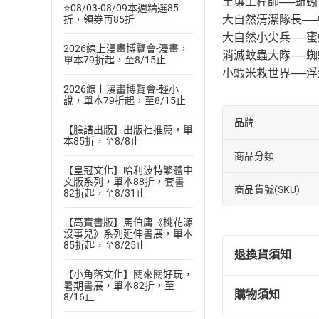
土壤工程師──蚯蚓
⭐08/03-08/09本週精選85
大自然清潔隊長──
折，領券再85折
大自然小尖兵──蜜
2026線上漫畫博覽會-漫畫，
消滅蚊蟲大隊──
單本79折起，至8/15止
小蝦米救世界──
2026線上漫畫博覽會-輕小
說，單本79折起，至8/15止
品牌
【臉譜出版】出版社推薦，單
本85折，至8/8止
商品分類
【皇冠文化】哈利波特繁體中
文版系列，單本88折，套書
商品貨號(SKU)
82折起，至8/31止
【高寶書版】馬伯庸《桃花源
沒事兒》系列延伸書展，單本
85折起，至8/25止
退換貨須知
【小角落文化】閱來閱好玩，
暑期書展，單本82折，至
購物須知
8/16止
退換貨規定：
(
一
)
依
消費