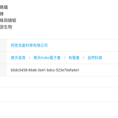
螞蟻
蜂
蜘蛛與蜻蜓
浮游生物
阿思克愛科學有限公司
樂天首頁
樂天Kobo電子書
有聲書
自然科普
b0dc5458-86eb-3e41-bdcc-523e70efa6e1
者保護法
第
19
條第
1
項後段
暨
通訊交易解除權合理例外情事適用