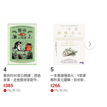
，不適用消保法第
19
條第
1
項七日內無條件退貨之規
非以有形媒介提供之數位內容，消費者同意若訂購後
付款
方式
完成
訂單
中點選「瀏覽訂單明細」
>
「申請取消訂單
/
退
Payment
Complete
/退貨。
登入帳號，下載書籍後看書
4
5
6
藝術的40堂公開課：透過
一本書讀懂美元：9堂課
本物
故事，走進藝術家創作現
解析美元邏輯，如何影響
說，
場，看藝術如何誕生、如
全球經濟和每個人的投資
來】
385
266
28
$
$
$
何形塑人類生活【電子
【電子書】
1
%
(賺
3
點)
1
%
(賺
2
點)
1
%
書】