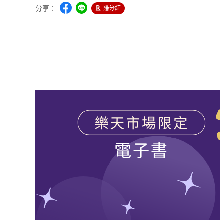
分享：
賺分紅