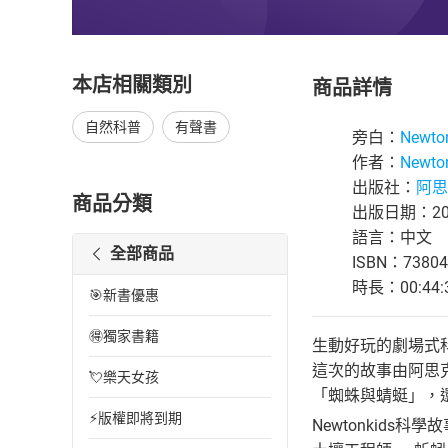
本店相關類別
商品詳情
自然科普
有聲書
旁白：
Newto
作者：
Newto
出版社：
阿思
商品分類
出版日期：202
語言：中文
全部商品
ISBN：73804
時長：00:44:
🎯新書優惠
🉐獨家書籍
生動好玩的劇場式
這次的故事由阿思
💘樂天女孩
「蜘蛛與蜻蜓」，
⚡版權即將到期
Newtonkids科學