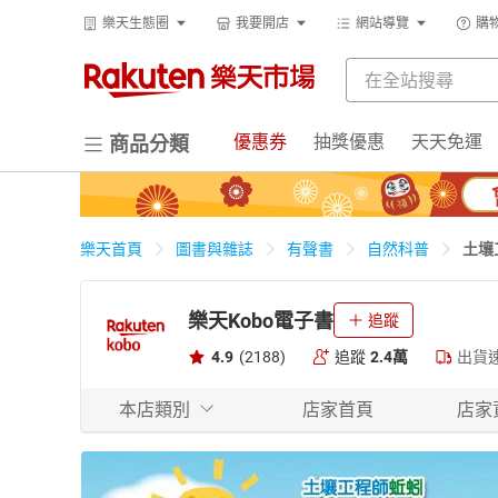
樂天生態圈
我要開店
網站導覽
購
優惠券
抽獎優惠
天天免運
商品分類
土壤
樂天首頁
圖書與雜誌
有聲書
自然科普
樂天Kobo電子書
追蹤
4.9
(2188)
追蹤
2.4萬
出貨
本店類別
店家首頁
店家