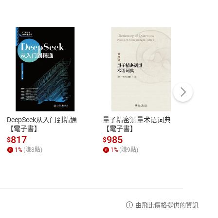
客服資訊
豫期
服務時間：週一到週五 10:00-12:00、
易解
13:00-17:00 (國定假日及例假日休息)
DeepSeek从入门到精通
量子精密测量术语词典
新西
品性
客服電話：0080-1857077
【電子書】
【電子書】
计研
請參
客服信箱：
聯絡店家
817
985
98
$
$
$
1
%
(賺
8
點)
1
%
(賺
9
點)
1
%
由飛比價格提供的資訊