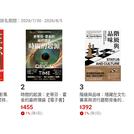
供即為完成之線上服務，經消費者事先同意始提供。」 之商品
排名期間：2026/7/30 - 2026/8/5
訂購本店鋪之商品即代表知悉本店鋪所銷售之商品為電子書，屬
取電子書，不得請求退貨退款。
品
放入
購物車
登入
帳號
欲取消訂單或辦理退貨時，請登入樂天市場，並於「我的訂單」
Shopping cart
Login
將依您的申請進行審核，待審核通過後將為您辦理退款事宜。
市場須以整筆訂單為單位進行取消/退貨，恕無法以單支商品取消
如何開始使用？
.選擇閱讀載具
Step2.
2
3
X影集
時間的起源：史蒂芬．霍
階級與品味：隱藏在文化
蓄弒待
金的最終理論【電子書】
審美與流行趨勢背後的地
位渴望【電子書】
455
392
$
$
1
%
(賺
4
點)
1
%
(賺
3
點)