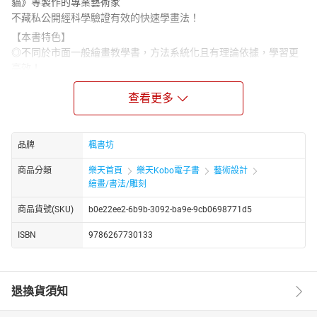
貓》等製作的專業藝術家
不藏私公開經科學驗證有效的快速學畫法！
【本書特色】
◎不同於市面一般繪畫教學書，方法系統化且有理論依據，學習更
高效！
◎大篇幅空白練習區，帶你按照科學方法一步步掌握男性人體的五
查看更多
官與骨架！
◎90天快速掌握繪畫技巧的同時，穿插讓大腦與雙手休息的時間規
劃，勞逸結合無壓力！
品牌
楓書坊
＼用科學方法學會畫畫，原來可以這麼簡單！／
你是否曾苦惱於畫不出腦海中的圖像？
商品分類
樂天首頁
樂天Kobo電子書
藝術設計
明明看了許多教學，卻始終無法掌握人體比例與動態？
繪畫/書法/雕刻
本書作者傑森．布魯拜克
商品貨號(SKU)
b0e22ee2-6b9b-3092-ba9e-9cb0698771d5
為參與過《刀鋒戰士》《星際傳奇》等好萊塢大片近20年的專業藝
術家，
ISBN
9786267730133
而後更投入於漫畫出版事業之中；
他將科學方法中的「測試效應」概念，
轉化為創新的【認知繪畫法】，
退換貨須知
只要90天就能快速學會男性人體的五官與骨架。
✦經科學驗證的有效學習策略：反覆進行測試與立即回饋，學畫的