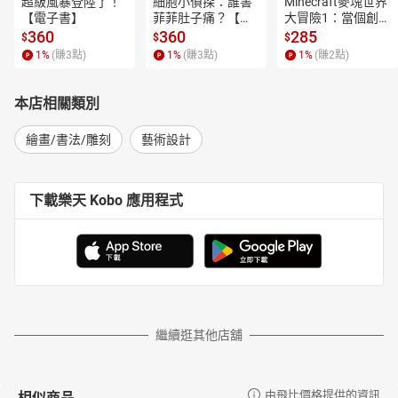
超級風暴登陸了！
細胞小偵探：誰害
Minecraft麥塊世界
【電子書】
菲菲肚子痛？【電
大冒險1：當個創世
子書】
神！【電子書】
360
360
285
$
$
$
1
%
(賺
3
點)
1
%
(賺
3
點)
1
%
(賺
2
點)
本店相關類別
繪畫/書法/雕刻
藝術設計
下載樂天 Kobo 應用程式
繼續逛其他店舖
相似商品
由飛比價格提供的資訊