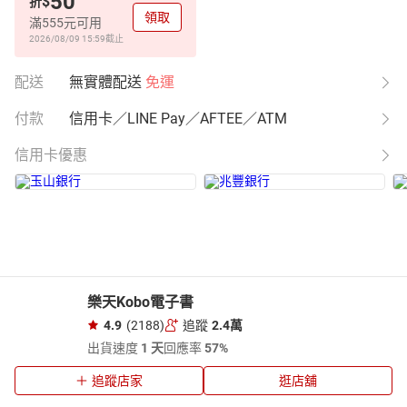
50
$
折
領取
滿555元可用
2026/08/09 15:59
截止
配送
無實體配送
免運
付款
信用卡／LINE Pay／AFTEE／ATM
信用卡優惠
樂天Kobo電子書
4.9
(2188)
追蹤
2.4萬
出貨速度
1 天
回應率
57%
追蹤店家
逛店舖