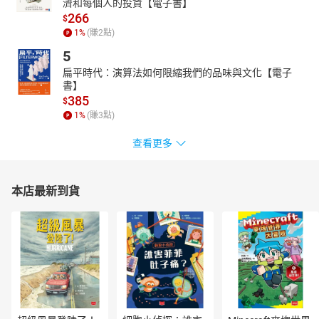
濟和每個人的投資【電子書】
烯巢
266
$
喜愛心靈、心理、命理的翻譯人。期望本書帶給你全新的視界。
1
%
(賺
2
點)
5
扁平時代：演算法如何限縮我們的品味與文化【電子
書】
385
$
1
%
(賺
3
點)
查看更多
本店最新到貨