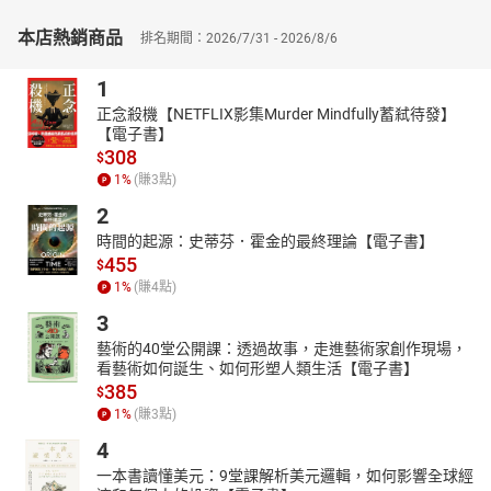
同時訓練大腦記憶！
本店熱銷商品
排名期間：2026/7/31 - 2026/8/6
✦從描線條、模仿到自己創作：手把手帶你一步步練習，幫助你系
統性突破瓶頸！
1
✦完整學習歷程也能勞逸結合：每天只要學習兩三頁，穿插休息時
正念殺機【NETFLIX影集Murder Mindfully蓄弒待發】
間讓大腦重新整理！
【電子書】
不論你是初學者還是想突破現狀的創作者，
308
$
《90天認知繪畫法 男性篇：運用科學方法，高效練就人物畫功》
1
%
(賺
3
點)
將完全顛覆你對學畫的想像，
2
運用正確方法，不僅學得快、還能畫得好，
時間的起源：史蒂芬．霍金的最終理論【電子書】
現在就拿起畫筆，開啟90天的轉變之旅吧！
455
$
【作者簡介】
1
%
(賺
4
點)
傑森．布魯拜克（Jason Brubaker）
3
傑森．布魯拜克在好萊塢擔任專業藝術家將近20年，參與過的電影
藝術的40堂公開課：透過故事，走進藝術家創作現場，
包括《刀鋒戰士》、《星際傳奇》、《凡赫辛》以及《功夫熊貓》
看藝術如何誕生、如何形塑人類生活【電子書】
三部曲。2011年，他以獲得Xeric獎的圖像小說《reMIND》展開了
385
$
他的圖像小說創作生涯，該作品也入選了2012年的《青少年優良圖
1
%
(賺
3
點)
像小說》書單。2014年，他辭去了在夢工廠動畫擔任視覺開發藝術
4
家的全職工作，轉而專注於漫畫出版事業。
一本書讀懂美元：9堂課解析美元邏輯，如何影響全球經
【譯者簡介】