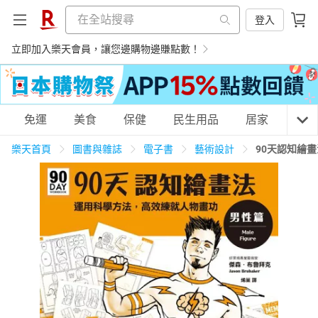
登入
立即加入樂天會員，讓您邊購物邊賺點數！
購物網分類
免運
美食
保健
民生用品
居家
3C
樂天首頁
圖書與雜誌
電子書
藝術設計
90天認知繪
天天免運
美食蛋糕
養生保健
民生用品
居家生活
3C家電
運動休閒
親子玩具
女裝
男裝
化妝保養
情趣用品