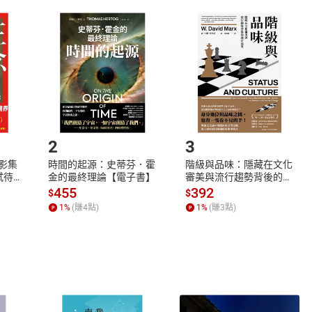
取電子書，不得請求退貨退款。
品
放入
購物車
登入
帳號
欲取消訂單或辦理退貨時，請登入樂天市場，並於「我的訂單」
Shopping cart
Login
將依您的申請進行審核，待審核通過後將為您辦理退款事宜。
市場須以整筆訂單為單位進行取消/退貨，恕無法以單支商品取消
如何開始使用？
.選擇閱讀載具
Step2.
2
3
X影集
時間的起源：史蒂芬．霍
階級與品味：隱藏在文化
蓄弒待
金的最終理論【電子書】
審美與流行趨勢背後的地
位渴望【電子書】
455
392
$
$
1
%
(賺
4
點)
1
%
(賺
3
點)