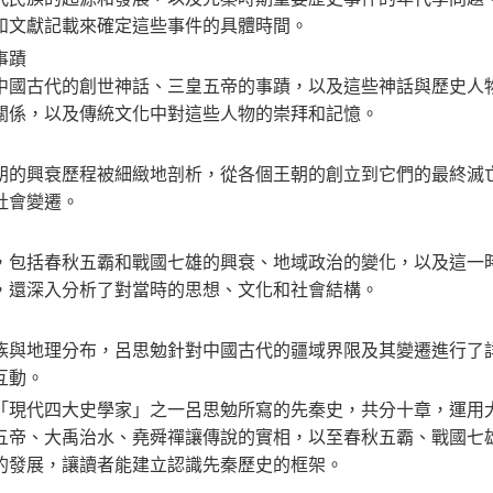
和文獻記載來確定這些事件的具體時間。
事蹟
中國古代的創世神話、三皇五帝的事蹟，以及這些神話與歷史人
關係，以及傳統文化中對這些人物的崇拜和記憶。
朝的興衰歷程被細緻地剖析，從各個王朝的創立到它們的最終滅
社會變遷。
，包括春秋五霸和戰國七雄的興衰、地域政治的變化，以及這一
，還深入分析了對當時的思想、文化和社會結構。
族與地理分布，呂思勉針對中國古代的疆域界限及其變遷進行了
互動。
「現代四大史學家」之一呂思勉所寫的先秦史，共分十章，運用
五帝、大禹治水、堯舜禪讓傳說的實相，以至春秋五霸、戰國七
的發展，讓讀者能建立認識先秦歷史的框架。