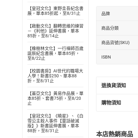
【皇冠文化】東野圭吾紀念書
展，單本85折起，至8/31止
品牌
【啟動文化】翻轉思維的練習
商品分類
－《利他》延伸書展，單本
85折，至8/14止
商品貨號(SKU)
【橡樹林文化】一行禪師百歲
誕辰紀念書展，單本85折，
ISBN
至8/22止
【校園書房】AI世代的職場大
人學！新書$250、單本88
折，至8/31止
退換貨須知
【蓋亞文化】黃易作品展，單
本85折、套書75折，至8/20
購物須知
止
退換貨規定：
(
一
)
依
消費
【皇冠文化】《曉星》、《白
內容或一經提
雪公主殺人事件【童話破滅
版】》新書延伸書展，單本
購書須知
定。
88折，至8/31止
本店熱銷商品
(
二
)
消費者