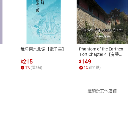
式
退換貨規範
、LINE PAY、AFTEE
本店是否提供消費者保護法七日猶
之權利，遽消費者保護法及通訊交
我与南水北调【電子書】
Phantom of the Earthen
除權合理例外情事適用準則，依商
 Fort Chapter 4【有聲
書】
質各有不同規定。詳細退換貨說明
215
149
$
$
照各商品說明。
1
%
(賺
2
點)
1
%
(賺
1
點)
詳細說明
繼續逛其他店舖