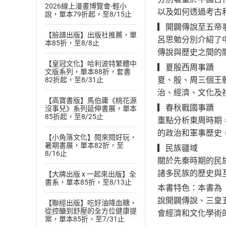
2026線上漫畫博覽會-輕小
以及如何透過考古
說，單本79折起，至8/15止
▎開闢傳說至五帝
【臉譜出版】出版社推薦，單
呂思勉分別介紹了
本85折，至8/8止
傳說與歷史之間的
【皇冠文化】哈利波特繁體中
▎夏殷西周事蹟
文版系列，單本88折，套書
夏、殷、周三個王
82折起，至8/31止
治、經濟、文化及
【高寶書版】馬伯庸《桃花源
▎春秋戰國事蹟
沒事兒》系列延伸書展，單本
85折起，至8/25止
重點分析東周時期
的政治和軍事歷史
【小角落文化】閱來閱好玩，
暑期書展，單本82折，至
▎民族疆域
8/16止
關於先秦時期的民
諸多民族的歷史與
【大牌出版 x 一起來出版】全
書系，單本85折，至8/13止
本書特色：本書為
說開闢傳說、三皇
【聯經出版】吃好油降血糖，
從控醣到舒壓的全方位健康提
會經濟和文化學術
案，單本85折，至7/31止