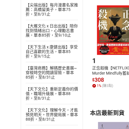
【尖端出版】每月漫畫名家推
且已下載
/
存
挑選
商
薦：高橋留美子，單本75
退貨方式：您
折，至8/31止
Choose
貨」，本店鋪
【大雁文化 x 日出出版】陪你
請注意，樂天
找到情緒出口，心理勵志書
購書後，
展，單本85折，至9/10止
【天下生活 x 康健出版】享受
Step1
自己喜歡的生活，單本85
折，至9/15止
1
正念殺機【NETFLI
【臺灣商務】解碼歷史書展~
穿梭時空的閱讀冒險，單本
Murder Mindfully
85折，至8/31止
發】【電子書】
308
$
1
%
(賺
3
點)
【天下文化】重新定義你的價
值，職場升級展，單本88
折，至8/31止
【天下文化】理解今天，才能
本店最新到貨
預見明天。世界變局展，單本
88折，至8/31止