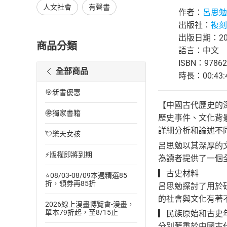
人文社會
有聲書
作者：
呂思勉
出版社：
複刻
出版日期：202
商品分類
語言：中文
ISBN：97862
全部商品
時長：00:43:
🎯新書優惠
【中國古代歷史的
🉐獨家書籍
歷史事件、文化背
詳細分析和論述不
💘樂天女孩
呂思勉以其深厚的
⚡版權即將到期
為讀者提供了一個
▎古史材料
⭐08/03-08/09本週精選85
折，領券再85折
呂思勉探討了用於
的社會與文化有著
2026線上漫畫博覽會-漫畫，
單本79折起，至8/15止
▎民族原始和古史
分別著重於中國古