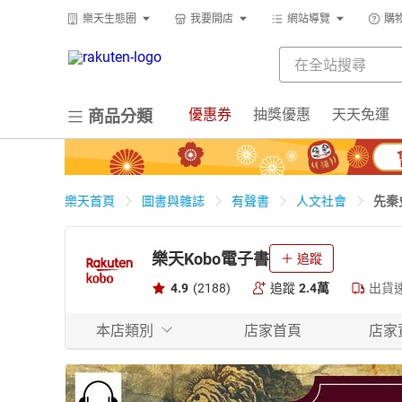
樂天生態圈
我要開店
網站導覽
購
優惠券
抽獎優惠
天天免運
商品分類
先秦
樂天首頁
圖書與雜誌
有聲書
人文社會
樂天Kobo電子書
追蹤
4.9
(2188)
追蹤
2.4萬
出貨
本店類別
店家首頁
店家