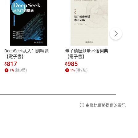
客服資訊
豫期
服務時間：週一到週五 10:00-12:00、
易解
13:00-17:00 (國定假日及例假日休息)
DeepSeek从入门到精通
量子精密测量术语词典
新西
品性
客服電話：0080-1857077
【電子書】
【電子書】
计研
請參
客服信箱：
聯絡店家
817
985
98
$
$
$
1
%
(賺
8
點)
1
%
(賺
9
點)
1
%
由飛比價格提供的資訊