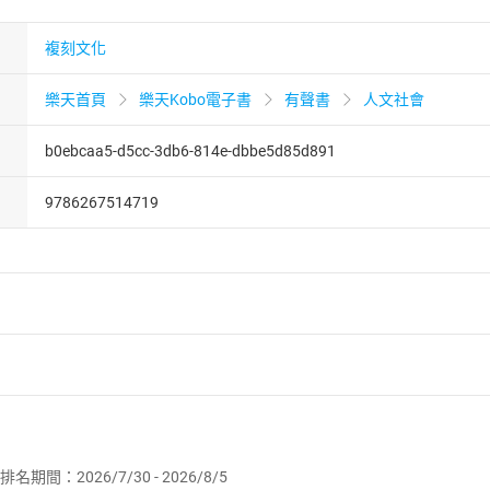
複刻文化
樂天首頁
樂天Kobo電子書
有聲書
人文社會
b0ebcaa5-d5cc-3db6-814e-dbbe5d85d891
9786267514719
者保護法
第
19
條第
1
項後段
暨
通訊交易解除權合理例外情事適用
供即為完成之線上服務，經消費者事先同意始提供。」 之商品
排名期間：2026/7/30 - 2026/8/5
訂購本店鋪之商品即代表知悉本店鋪所銷售之商品為電子書，屬