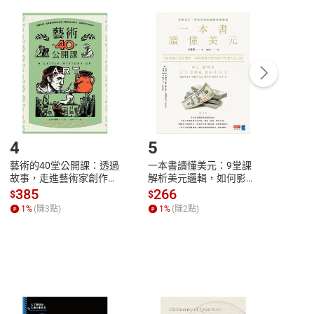
付款
方式
完成
訂單
中點選「瀏覽訂單明細」
>
「申請取消訂單
/
退
Payment
Complete
/退貨。
登入帳號，下載書籍後看書
4
5
6
藝術的40堂公開課：透過
一本書讀懂美元：9堂課
本物
故事，走進藝術家創作現
解析美元邏輯，如何影響
說，
場，看藝術如何誕生、如
全球經濟和每個人的投資
來】
385
266
28
$
$
$
何形塑人類生活【電子
【電子書】
1
%
(賺
3
點)
1
%
(賺
2
點)
1
%
書】