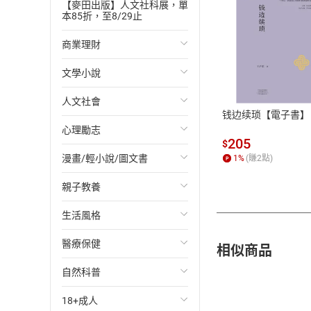
【麥田出版】人文社科展，單
本85折，至8/29止
商業理財
付款方
文學小說
投資理財
ATM轉帳、信用卡
人文社會
經濟/趨勢
歐美文學
钱边续琐【電子書】
心理勵志
財務/金融
日本文學
國際關係
205
$
漫畫/輕小說/圖文書
管理/領導
韓國文學
政治
心靈成長/情緒
1
%
(賺
2
點)
親子教養
職場工作術
華文文學
社會科學
人際關係
輕小說
生活風格
成功法
經典文學
台灣/中國歷史
兩性關係
奇幻/科幻
教育現場
醫療保健
行銷/廣告
成長/家庭生活小說
日/韓歷史
心理學
愛情故事
兒童文學/故事
飲食/食譜
相似商品
自然科普
傳記
懸疑/推理小說
其他歷史/史學
職場/社會寫實
兒童科普/學習
健身/美顏
健康/養生
18+成人
商務/商學
科幻/奇幻小說
法律
懸疑/推理
育兒百科
運動/遊戲
常見疾病
生物科學