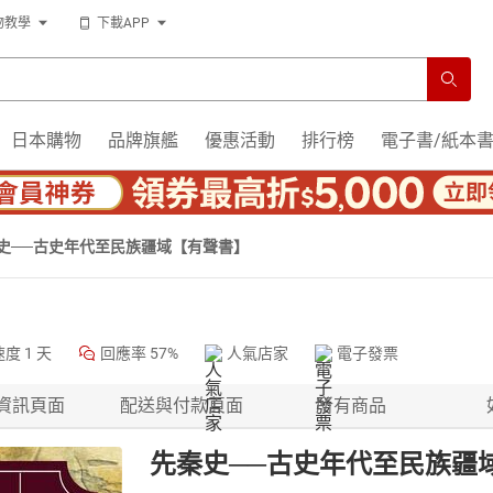
物教學
下載APP
日本購物
品牌旗艦
優惠活動
排行榜
電子書/紙本
史──古史年代至民族疆域【有聲書】
速度
1 天
回應率
57%
人氣店家
電子發票
資訊頁面
配送與付款頁面
所有商品
先秦史──古史年代至民族疆