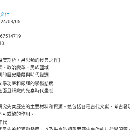
文化
4/08/05
67514719
40
深度剖析，呂思勉的經典之作】
景、政治變革、民族疆域
同的歷史階段與時代變遷
文學功底和嚴謹的學術態度
全面且細緻的先秦時代畫卷
研究先秦歷史的主要材料和資源。這包括各種古代文獻、考古發
不可或缺的作用。
年代
代民族的起源和發展，以及先秦時期重要歷史事件的年代學問題