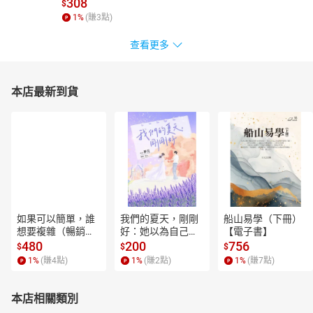
308
$
Chapter2 食物篇-03
1
%
(賺
3
點)
Chapter2 食物篇-04
查看更多
Chapter2 食物篇-05
Chapter3 歷史篇-01
Chapter3 歷史篇-02
本店最新到貨
Chapter3 歷史篇-03
Chapter3 歷史篇-04
Chapter3 歷史篇-05
Chapter4 47都道府縣地方趣聞篇-01
Chapter4 47都道府縣地方趣聞篇-02
Chapter4 47都道府縣地方趣聞篇-03
如果可以簡單，誰
我們的夏天，剛剛
船山易學（下冊）
Chapter4 47都道府縣地方趣聞篇-04
想要複雜（暢銷經
好：她以為自己只
【電子書】
Chapter4 47都道府縣地方趣聞篇-05
典新編版）【電子
是逃離一段失敗的
480
200
756
$
$
$
書】
愛，卻在薰衣草盛
1
%
(賺
4
點)
1
%
(賺
2
點)
1
%
(賺
7
點)
開的山裡，重新學
會愛人，也學會把
自己留在幸福裡。
本店相關類別
【電子書】