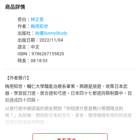
商品詳情
旁白：
林芷恩
作者：
梅用知世
出版社：
尚儀SunnyStudy
出版日期：2022/11/04
語言：中文
ISBN：9786267155820
時長：08:18:33
【作者簡介】
梅用知世。輔仁大學職能治療系畢業，興趣是旅遊、收集日本武
器、學習拔刀道、居合道和弓道。日本四十七都道府縣制霸中，目
前達成四十四縣。
以旅行途中被認識的朋友問到「你知道什麼是鴨川等間隔法則
嗎？」為契機，開始對日本的文化、美食、職場種種有用的抑或是
沒用的知識抱持興趣。
二〇一六年前往日本打工度假，從打工變成社員，知名日商就職
中。從職場和與日本人的文化磨合中挖掘各式各樣的沒用小知識，