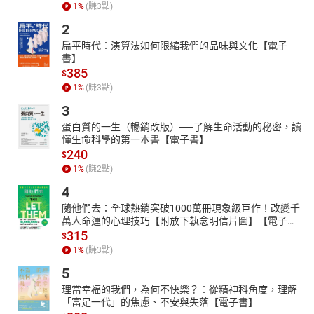
1
%
(賺
3
點)
Ｏ苑、蕎麥店是ＯＯ庵、拉麵店則是ＯＯ軒？」、「新商品為什麼
2
總是從靜岡和廣島開始試賣？」等等。用輕鬆的方式、獨特的視角
扁平時代：演算法如何限縮我們的品味與文化【電子
帶你一探究竟，發掘最道地、最有梗、最奇妙的日本情報。
書】
有聲出版：麥浩斯與尚儀數位學習聯合出版
385
$
【目錄】
1
%
(賺
3
點)
版權宣告
3
書籍介紹
蛋白質的一生（暢銷改版）──了解生命活動的秘密，讀
懂生命科學的第一本書【電子書】
作者與朗讀者簡介
240
$
作者序
1
%
(賺
2
點)
目錄
4
Chapter1 生活篇-01
隨他們去：全球熱銷突破1000萬冊現象級巨作！改變千
Chapter1 生活篇-02
萬人命運的心理技巧【附放下執念明信片圖】【電子
書】
Chapter1 生活篇-03
315
$
1
%
(賺
3
點)
Chapter1 生活篇-04
5
Chapter1 生活篇-05
理當幸福的我們，為何不快樂？：從精神科角度，理解
Chapter2 食物篇-01
「富足一代」的焦慮、不安與失落【電子書】
Chapter2 食物篇-02