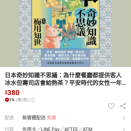
日本購物
電子/紙本書
HOT
日本奇妙知識不思議：為什麼餐廳都提供客人
冰水但壽司店會給熱茶？平安時代的女性一年
只洗一次頭！？超有梗的日本潛規則與豆知識
380
$
百選【有聲書】
1%
(賺3點)
配送
無實體配送
免運
付款
信用卡／LINE Pay／AFTEE／ATM