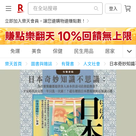
登入
立即加入樂天會員，讓您邊購物邊賺點數！
購物網分類
免運
美食
保健
民生用品
居家
3C
樂天首頁
圖書與雜誌
有聲書
人文社會
日本奇妙知識
天天免運
美食蛋糕
養生保健
民生用品
居家生活
3C家電
運動休閒
親子玩具
女裝
男裝
化妝保養
情趣用品