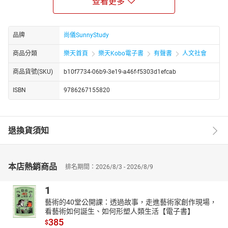
查看更多
並開設粉專「就算知道了也對人生沒有幫助的日本小知識」紀錄這
些沒用知識。
【朗讀者簡介】
品牌
尚儀SunnyStudy
尚儀有聲製播中心是專業的有聲出版品製作與發行單位，由獲得八
商品分類
樂天首頁
樂天Kobo電子書
有聲書
人文社會
座金鐘獎的配音大師袁光麟先生擔任聲音總監。林芷恩，廣播配音
專業畢業，從學生到進入社會，持續投入的聲音工作者，雖是北漂
商品貨號(SKU)
b10f7734-06b9-3e19-a46f-f5303d1efcab
的異鄉人，卻同時擁有不同的聲音溫度。期盼用自己的聲音爲世界
帶來溫暖與感動。現為尚儀有聲製播中心特約配音員。
ISBN
9786267155820
【書籍簡介】
奇怪的知識增加啦～
退換貨須知
一窺「就算知道了也對人生沒有幫助的日本小知識」粉絲頁版主的
沒用小宇宙！
旅遊書和日本史不會提，但肯定讓人眼睛一亮的100個有趣主題大放
本店熱銷商品
送！
排名期間：2026/8/3 - 2026/8/9
熱愛日本的作者從多次赴日旅行到在當地工作、生活之間，累積了
1
十萬個為什麼，秉持著獨樂樂不如眾樂樂的心情，開設粉絲專頁與
藝術的40堂公開課：透過故事，走進藝術家創作現場，
同好一起研究、致力增加腦中各種有用或沒用的日本小知識。
看藝術如何誕生、如何形塑人類生活【電子書】
本書精選100個五花八門的精彩主題，例如「為什麼日本街頭有這麼
385
$
多環遊世界一周的船旅海報？」、「為什麼燒肉店的店名常常是Ｏ