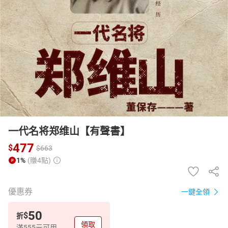
日本購物
電子/紙本書
HOT
一代名将郑维山【有聲書】
477
$
$
663
1%
(賺4點)
優惠券
一鍵全領
50
$
折
領取
滿555元可用