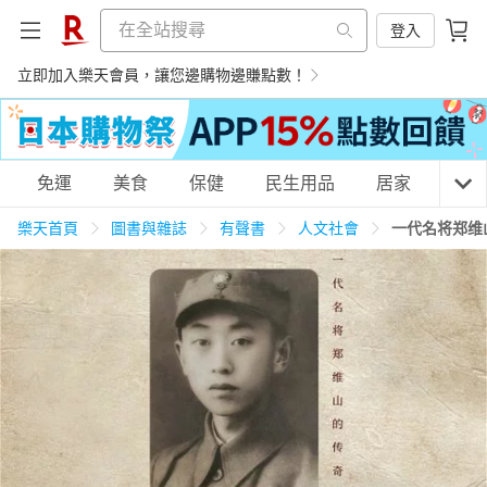
登入
立即加入樂天會員，讓您邊購物邊賺點數！
購物網分類
免運
美食
保健
民生用品
居家
3C
樂天首頁
圖書與雜誌
有聲書
人文社會
一代名将郑维
天天免運
美食蛋糕
養生保健
民生用品
居家生活
3C家電
運動休閒
親子玩具
女裝
男裝
化妝保養
情趣用品