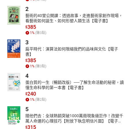
2
藝術的40堂公開課：透過故事，走進藝術家創作現場，
看藝術如何誕生、如何形塑人類生活【電子書】
385
$
1
%
(賺
3
點)
3
扁平時代：演算法如何限縮我們的品味與文化【電子
書】
385
$
1
%
(賺
3
點)
4
蛋白質的一生（暢銷改版）──了解生命活動的秘密，讀
懂生命科學的第一本書【電子書】
240
$
1
%
(賺
2
點)
5
隨他們去：全球熱銷突破1000萬冊現象級巨作！改變千
萬人命運的心理技巧【附放下執念明信片圖】【電子
書】
315
$