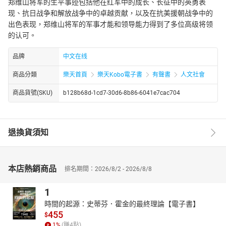
郑维山将军的生平事迹包括他在红军中的成长、长征中的英勇表
现、抗日战争和解放战争中的卓越贡献，以及在抗美援朝战争中的
出色表现，郑维山将军的军事才能和领导能力得到了多位高级将领
的认可。
品牌
中文在线
商品分類
樂天首頁
樂天Kobo電子書
有聲書
人文社會
商品貨號(SKU)
b128b68d-1cd7-30d6-8b86-6041e7cac704
退換貨須知
本店熱銷商品
排名期間：2026/8/2 - 2026/8/8
1
時間的起源：史蒂芬．霍金的最終理論【電子書】
455
$
1
%
(賺
4
點)