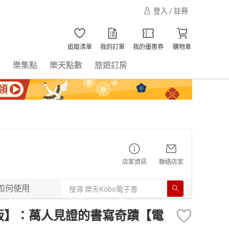
登入 / 註冊
追蹤清單
我的訂單
我的優惠券
購物車
書
樂集點
樂天點數
旅遊訂房
店家資訊
聯絡店家
如何使用
踐版】：萬人見證的書寫奇蹟【電