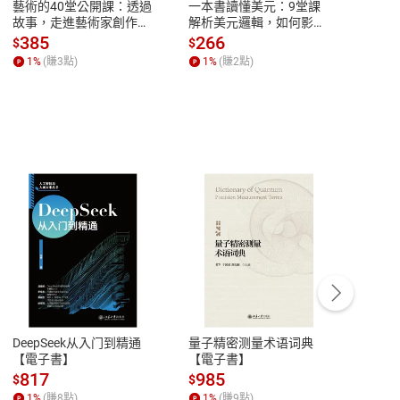
藝術的40堂公開課：透過
一本書讀懂美元：9堂課
本物
故事，走進藝術家創作現
解析美元邏輯，如何影響
說，
場，看藝術如何誕生、如
全球經濟和每個人的投資
來】
385
266
28
$
$
$
何形塑人類生活【電子
【電子書】
1
%
(賺
3
點)
1
%
(賺
2
點)
1
%
書】
、認知神經科學，於大學中提倡內容與語言的整合學
提升學習英語的動力之外，也致力於讓學生勇敢追夢、
溝通的英文文法》《從電影「羅馬假期」學習日常英語表
3分鐘未來日記》《3分鐘未來日記【369天實踐
客服資訊
豫期
服務時間：週一到週五 10:00-12:00、
易解
13:00-17:00 (國定假日及例假日休息)
DeepSeek从入门到精通
量子精密测量术语词典
新西
生活》《好事吸引力結界》《七個會議》等，並從事商
品性
客服電話：0080-1857077
【電子書】
【電子書】
计研
請參
客服信箱：
聯絡店家
817
985
98
$
$
$
1
%
(賺
8
點)
1
%
(賺
9
點)
1
%