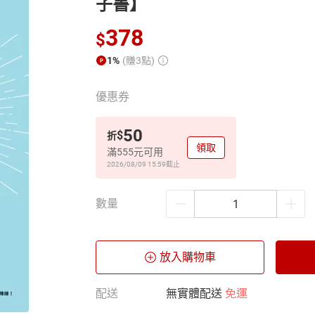
子書】
378
$
1%
(賺3點)
優惠券
50
$
折
領取
滿555元可用
2026/08/09 15:59
截止
數量
放入購物車
配送
無實體配送
免運