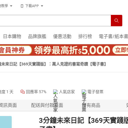
物教學
下載APP
日本購物
品牌旗艦
優惠活動
排行榜
電子書/紙本
鐘未來日記【369天實踐版】：萬人見證的書寫奇蹟【電子書】
速度
1 天
回應率
57%
人氣店家
電子發票
資訊頁面
配送與付款頁面
所有商品
3分鐘未來日記【369天實