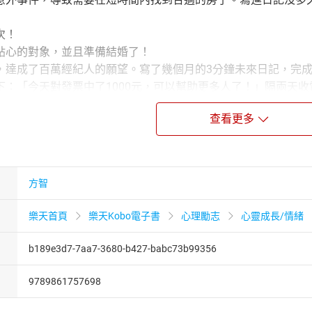
次！
貼心的對象，並且準備結婚了！
，達成了百萬經紀人的願望。寫了幾個月的3分鐘未來日記，完
下：「今天對發票中了1000元，可以幫助更多人了！」隔兩天
感謝3分鐘未來日記。
查看更多
願望居然不到半年就做到了，真的非常驚喜。原來這個日記對拖
的賣家，賣的東西是較小金額的文具類，所以就寫了希望單筆訂
見證讓我們知道──
直在實現！
方智
《
3分鐘未來日記
》？
樂天首頁
樂天Kobo電子書
心理勵志
心靈成長/情緒
有詳細說明做法，新讀者也能一秒上手，
事成的頻率！
b189e3d7-7aa7-3680-b427-babc73b99356
現機率的重點：
表達情緒及感謝的句子，感受願望實現的心情。
9789861757698
什麼，只是描摹也OK。無法每天寫也無須介意。
之前寫過的內容。