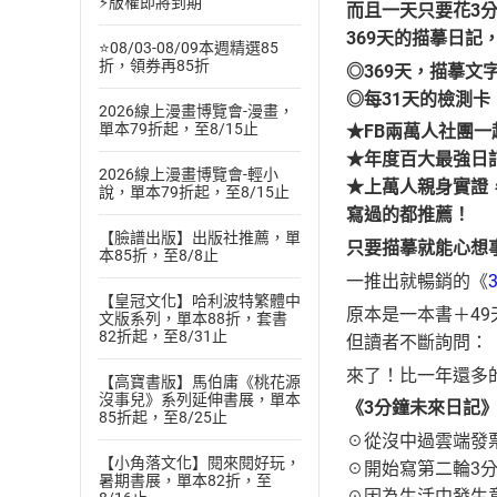
⚡版權即將到期
而且一天只要花3
369天的描摹日
⭐08/03-08/09本週精選85
折，領券再85折
◎369天，描摹
◎每31天的檢測
2026線上漫畫博覽會-漫畫，
單本79折起，至8/15止
★FB兩萬人社團
★年度百大最強日
2026線上漫畫博覽會-輕小
★上萬人親身實證
說，單本79折起，至8/15止
寫過的都推薦！
【臉譜出版】出版社推薦，單
只要描摹就能心想
本85折，至8/8止
一推出就暢銷的《
【皇冠文化】哈利波特繁體中
原本是一本書＋4
文版系列，單本88折，套書
82折起，至8/31止
但讀者不斷詢問：
來了！比一年還多
【高寶書版】馬伯庸《桃花源
沒事兒》系列延伸書展，單本
《3分鐘未來日記
85折起，至8/25止
☉從沒中過雲端發
【小角落文化】閱來閱好玩，
☉開始寫第二輪3
暑期書展，單本82折，至
☉因為生活中發生