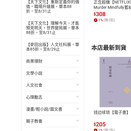
‧YouTube「魔法空
【天下文化】重新定義你的價
正念殺機【NETFLI
值，職場升級展，單本88
Murder Mindfully
https://www.yout
折，至8/31止
發】【電子書】
308
$
濱田真由美
1
%
(賺
3
點)
【天下文化】理解今天，才能
流通科學大學副教
預見明天。世界變局展，單本
習，也就是將以心
88折，至8/31止
提高自我肯定、提升
【麥田出版】人文社科展，單
現‧新裝版》等。
本店最新到貨
本85折，至8/29止
‧意識講師濱田真由美的官
商業理財
‧免費電子報「以英語學
‧YouTube「濱
文學小說
投資理財
https://www.yout
山田弘美、濱田真
人文社會
經濟/趨勢
歐美文學
付款方
版】》《科學證實
心理勵志
財務/金融
日本文學
國際關係
【譯者簡介】龔婉
ATM轉帳、信用卡
文藻外語學院日文
漫畫/輕小說/圖文書
管理/領導
韓國文學
政治
心靈成長/情緒
钱边续琐【電子書】
譯作有《3分鐘未
親子教養
職場工作術
華文文學
社會科學
人際關係
輕小說
務、文藝等領域之
205
$
wanjukung@gmail
1
%
(賺
2
點)