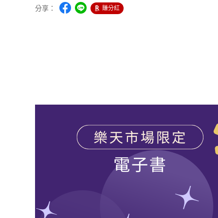
分享：
賺分紅