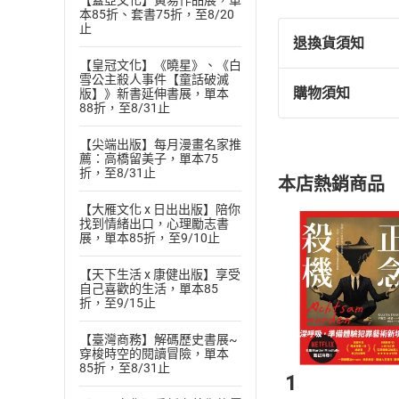
【蓋亞文化】黃易作品展，單
本85折、套書75折，至8/20
4 選一枝好握、自
止
5 與人分享願望成
退換貨須知
【皇冠文化】《曉星》、《白
開始寫未來日記之
雪公主殺人事件【童話破滅
你會知道「心想事
購物須知
版】》新書延伸書展，單本
退換貨規定：
88折，至8/31止
李優URIKO／藝術
(
一
)
依
消費
「連續寫未來日記
【尖端出版】每月漫畫名家推
內容或一經提
薦：高橋留美子，單本75
購書須知
更重要的是，書寫
定。
折，至8/31止
本店熱銷商品
一天可以做得到！
(
二
)
消費者
謝謝宇宙，謝謝信
【大雁文化 x 日出出版】陪你
且已下載
/
存
挑選
商
找到情緒出口，心理勵志書
【作者簡介】山田
退貨方式：您
展，單本85折，至9/10止
Choose
貨」，本店鋪
作家、心理諮詢師、
【天下生活 x 康健出版】享受
請注意，樂天
上萬人脫胎換骨。
自己喜歡的生活，單本85
購書後，
折，至9/15止
樂居家療法》《居
‧官網：https://roo
【臺灣商務】解碼歷史書展~
Step1
穿梭時空的閱讀冒險，單本
‧山田弘美的部落格「
85折，至8/31止
1