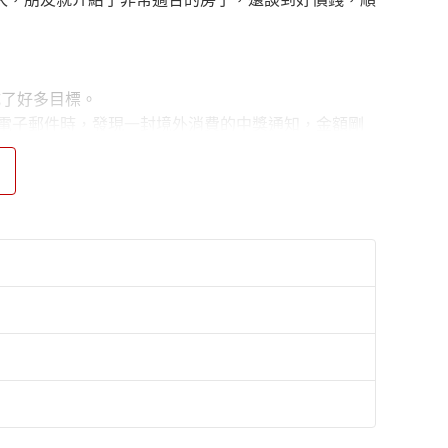
成了好多目標。
收電子郵件時，發現一封境外消費的中獎通知，金額剛
延症也有一點效果。
單金額能夠大一點，比較好包貨。這幾天都有達標！