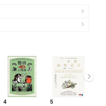
準則
第
2
條第
5
款之規定，「非以有形媒介提供之數位
，不適用消保法第
19
條第
1
項七日內無條件退貨之規
刻的體悟到信念的力量，只要想著「未來的自己一定有
書後得到最好的禮物。
非以有形媒介提供之數位內容，消費者同意若訂購後
付款
方式
完成
訂單
中點選「瀏覽訂單明細」
>
「申請取消訂單
/
退
Payment
Complete
向世人傳遞如何使人生更快樂、更美好的方法，已成功幫助
/退貨。
生》《打造財運旺旺的居家空間》《開運掃除術》《快
登入帳號，下載書籍後看書
4
5
6