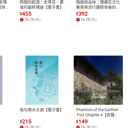
間Room Therapy」：
X影集
時間的起源：史蒂芬．霍
階級與品味：隱藏在文化
蓄弒待
金的最終理論【電子書】
審美與流行趨勢背後的地
ube.com/channel/UCccSy4SiK7JGtnHicg-RUvA
位渴望【電子書】
455
392
$
$
1
%
(賺
4
點)
1
%
(賺
3
點)
授、意識講師、作家、譯者。研究領域為英語教育與正向心理學
理學及腦科學為基礎的自我實現法融入英語教育之中。除了希望
幸福感的各種嘗試。著作有《Grammar Network～雙向
譯作有《喬普拉博士的領導力七法則》等。
網：https://eigo-pos.com
習成功哲學」：http://goo.gl/OjJPmY
田真由美頻道」：
ube.com/channel/UCLs-R5IiMRMcQxWIyz0LsSQ
由美的共同著作：《願望何時才能實現？「吸引力」實踐大全》《
式
退換貨規範
！吸引力實驗集》
如
、LINE PAY、AFTEE
本店是否提供消費者保護法七日猶
科、東京家政大學造型表現學系畢，自由口筆譯工作者。
之權利，遽消費者保護法及通訊交
我与南水北调【電子書】
Phantom of the Earthen
來日記》《3分鐘未來日記【369天實踐版】》《零極限的美好
除權合理例外情事適用準則，依商
 Fort Chapter 4【有聲
口譯。
書】
質各有不同規定。詳細退換貨說明
215
149
$
$
.com
照各商品說明。
1
%
(賺
2
點)
1
%
(賺
1
點)