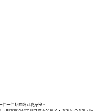
一件一件都降臨到我身邊。
久，朋友就介紹了非常適合的房子，還談到好價錢，順