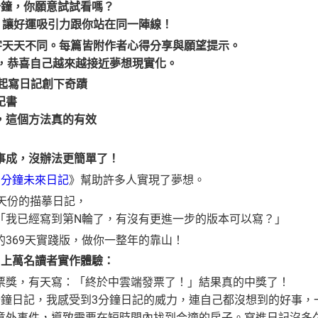
分鐘，你願意試試看嗎？
記，讓好運吸引力跟你站在同一陣線！
文字天天不同。每篇皆附作者心得分享與願望提示。
卡，恭喜自己越來越接近夢想現實化。
一起寫日記創下奇蹟
記書
，這個方法真的有效
事成，沒辦法更簡單了！
3分鐘未來日記
》幫助許多人實現了夢想。
9天份的描摹日記，
「我已經寫到第N輪了，有沒有更進一步的版本可以寫？」
的369天實踐版，做你一整年的靠山！
》上萬名讀者實作體驗：
票獎，有天寫：「終於中雲端發票了！」結果真的中獎了！
分鐘日記，我感受到3分鐘日記的威力，連自己都沒想到的好事，
意外事件，導致需要在短時間內找到合適的房子。寫進日記沒多