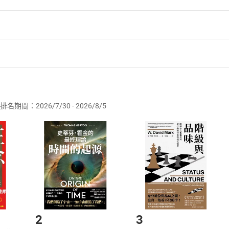
己最喜歡的筆來寫。
真的部分。
後，
成是真的」「事情會變成你想的那樣」！
家推薦
者保護法
第
19
條第
1
項後段
暨
通訊交易解除權合理例外情事適用
也一年多了，在下筆時也能順便整理自己的思緒。
供即為完成之線上服務，經消費者事先同意始提供。」 之商品
的當下，也會不知不覺感恩著自己擁有的一切，我從這本書中深
排名期間：2026/7/30 - 2026/8/5
」即使未來無法預期，但那份面對未來的勇氣，也是我讀了這本
訂購本店鋪之商品即代表知悉本店鋪所銷售之商品為電子書，屬
念，也謝謝未來日記，讓我對世界充滿了期待。」
取電子書，不得請求退貨退款。
品
放入
購物車
登入
帳號
弘美
欲取消訂單或辦理退貨時，請登入樂天市場，並於「我的訂單」
Shopping cart
Login
將依您的申請進行審核，待審核通過後將為您辦理退款事宜。
室內設計師、Room Therapy® 創始人。藉由講座與書籍
市場須以整筆訂單為單位進行取消/退貨，恕無法以單支商品取消
著作有《和宇宙連結的「居家魔法」讓你脫胎換骨，好事接連發
如何開始使用？
家療法》等，累積銷售超過13萬冊。
m-therapy.com
.選擇閱讀載具
Step2.
居家魔法Room Therapy」：
2
3