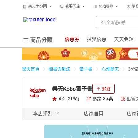
樂天生態圈
我要開店
網站導覽
購
優惠券
抽獎優惠
天天免運
商品分類
3分
樂天首頁
圖書與雜誌
電子書
心理勵志
樂天Kobo電子書
追蹤
4.9
(2188)
追蹤
2.4萬
出貨
本店類別
店家首頁
店家