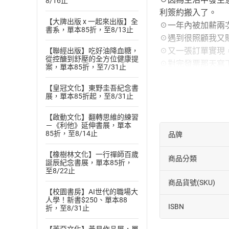
8/16止
利簽約搬入了。
【大牌出版 x 一起來出版】全
☉一年內被加薪兩
書系，單本85折，至8/13止
☉遇到很照顧我又
☉又一張訂單實現
【聯經出版】吃好油降血糖，
從控醣到舒壓的全方位健康提
☉對完發票那天寫
案，單本85折，至7/31止
好就是1000元！
【皇冠文化】東野圭吾紀念書
☉發現年初寫下的
展，單本85折起，至8/31止
☉我是做網路拍賣
這麼多人的分享與
【啟動文化】翻轉思維的練習
－《利他》延伸書展，單本
寫下的願望真的一
85折，至8/14止
品牌
之前沒讀過、寫過
【橡樹林文化】一行禪師百歲
商品分類
完全沒問題！本書
誕辰紀念書展，單本85折，
至8/22止
天天練習進入心想
商品貨號(SKU)
◎提升未來日記實
【校園書房】AI世代的職場大
人學！新書$250、單本88
1 日記最後加上
ISBN
折，至8/31止
2 實在想不到要寫
3 不要每天回頭讀