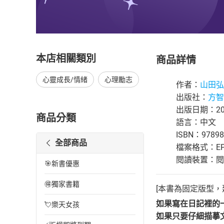
本店相關類別
商品詳情
心靈成長/情緒
心理勵志
作者：
山田弘
出版社：
方智
出版日期：202
商品分類
語言：中文
ISBN：97898
全部商品
檔案格式：EP
閱讀裝置：閱讀器
🎯新書優惠
🉐獨家書籍
[本書為固定版型，
如果寫在日記裡的
💘樂天女孩
如果只要仔細描摹