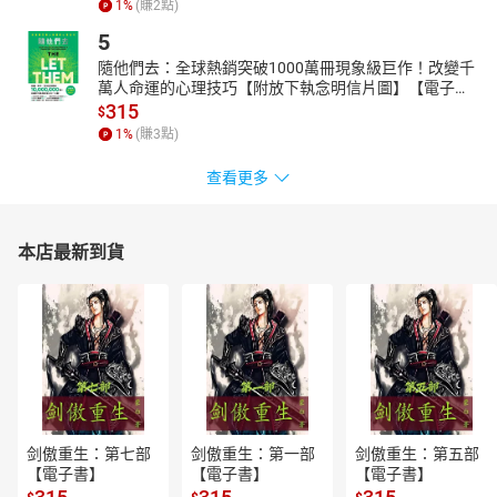
1
%
(賺
2
點)
5
隨他們去：全球熱銷突破1000萬冊現象級巨作！改變千
萬人命運的心理技巧【附放下執念明信片圖】【電子
書】
315
$
1
%
(賺
3
點)
查看更多
本店最新到貨
剑傲重生：第七部
剑傲重生：第一部
剑傲重生：第五部
【電子書】
【電子書】
【電子書】