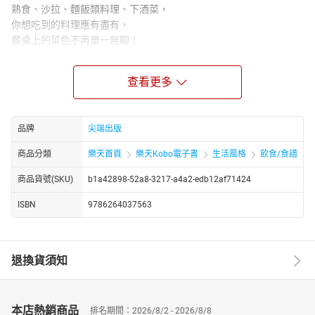
熟食、沙拉、麵飯類料理、下酒菜，
你想吃到的料理應有盡有，
餐桌上的菜色不再單一無聊！
｜省時祕訣｜
#使用市售調味料與高湯粉
查看更多
#使用耐熱袋完成事前準備
#利用微波爐或電鍋加熱
｜擺盤技巧｜
品牌
尖端出版
技巧1 堆出高度
商品分類
樂天首頁
樂天Kobo電子書
生活風格
飲食/食譜
中間堆高的方式，透過立體感來增加分量及創造美感。
技巧2 平均分散
商品貨號(SKU)
b1a42898-52a8-3217-a4a2-edb12af71424
將各式食材平均分散擺盤，讓配色更加均勻。
技巧3 錯開擺盤
ISBN
9786264037563
切片狀食材交錯堆疊鋪在盤面，營造出層次感。
技巧4 配料增色
利用蔬菜或配料增加料理顏色，同時能夠引起食慾。
退換貨須知
｜食譜特色｜
★作者為現役百貨公司地下美食街食譜開發員，透過不斷的研發、
試菜，研究出簡單、美味、省時的家庭料理。
本店熱銷商品
排名期間：2026/8/2 - 2026/8/8
★從配菜、沙拉、飯類、麵類到下酒菜，不同料理一應俱全。