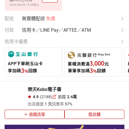
2026/08/09 15:59
截止
配送
無實體配送
免運
付款
信用卡／LINE Pay／AFTEE／ATM
信用卡優惠
樂天Kobo電子書
4.9
(2188)
追蹤
2.4萬
出貨速度
1 天
回應率
57%
追蹤店家
逛店舖