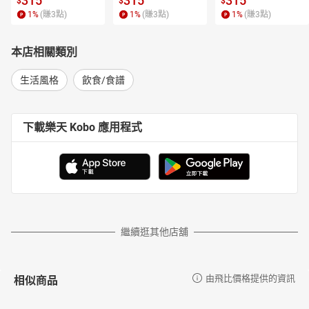
315
315
315
$
$
$
1
%
(賺
3
點)
1
%
(賺
3
點)
1
%
(賺
3
點)
本店相關類別
生活風格
飲食/食譜
下載樂天 Kobo 應用程式
繼續逛其他店舖
相似商品
由飛比價格提供的資訊