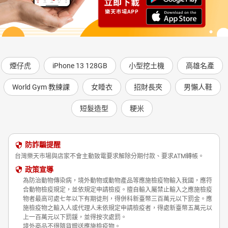
煙仔虎
iPhone 13 128GB
小型挖土機
高雄名產
World Gym 教練課
女睡衣
招財長夾
男懶人鞋
短髮造型
粳米
防詐騙提醒
台灣樂天市場與店家不會主動致電要求解除分期付款、要求ATM轉帳。
政策宣導
為防治動物傳染病，境外動物或動物產品等應施檢疫物輸入我國，應符
合動物檢疫規定，並依規定申請檢疫。擅自輸入屬禁止輸入之應施檢疫
物者最高可處七年以下有期徒刑，得併科新臺幣三百萬元以下罰金。應
施檢疫物之輸入人或代理人未依規定申請檢疫者，得處新臺幣五萬元以
上一百萬元以下罰鍰，並得按次處罰。
境外商品不得隨貨贈送應施檢疫物。