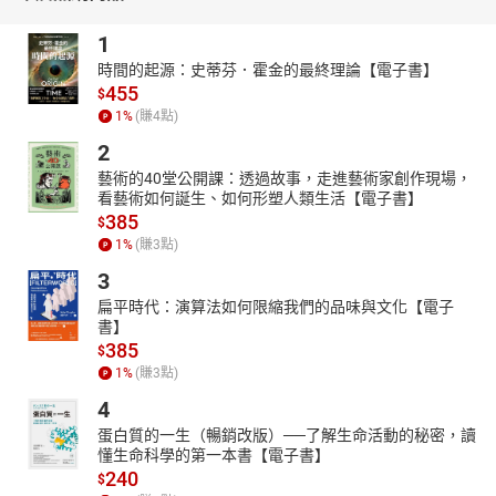
★食譜標記料理所需花費時間及使用器具，並且每道料理皆有小提
1
醒，新手準備也不會手忙腳亂。
時間的起源：史蒂芬．霍金的最終理論【電子書】
*-*-*-*-*-*-*-*-*-*-*
455
$
今天要煮哪道料理呢？
1
%
(賺
4
點)
｜更多尖端食譜推薦｜
2
★1：1：1的調味魔法
藝術的40堂公開課：透過故事，走進藝術家創作現場，
★戈登．拉姆齊10分鐘上菜
看藝術如何誕生、如何形塑人類生活【電子書】
★四季喝好湯：改善失眠、緩解疼痛等23種症狀的55道暖心湯
385
$
★蔬食早午餐：義大利麵、沙拉、三明治，70道週末的居家異國料
1
%
(賺
3
點)
理
3
★飯前一碗！低卡減醣瘦身湯：64道低負擔、高滿足的常備湯料理
扁平時代：演算法如何限縮我們的品味與文化【電子
★增肌減脂・一盤搞定
書】
★幸福韓食：81道人氣家常美味！
385
$
★不開瓦斯也會煮！202道微波爐料理
1
%
(賺
3
點)
4
蛋白質的一生（暢銷改版）──了解生命活動的秘密，讀
懂生命科學的第一本書【電子書】
240
$