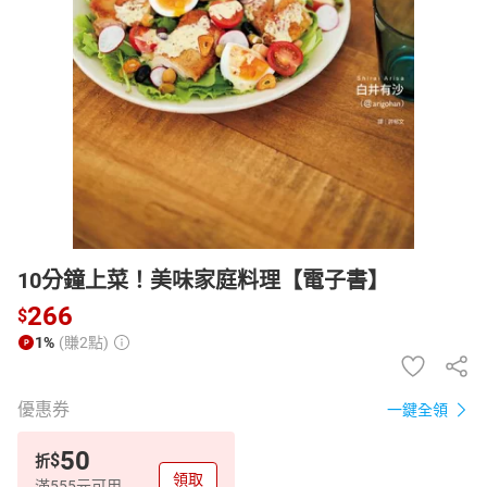
日本購物
電子/紙本書
HOT
10分鐘上菜！美味家庭料理【電子書】
266
$
1%
(賺2點)
優惠券
一鍵全領
50
$
折
領取
滿555元可用