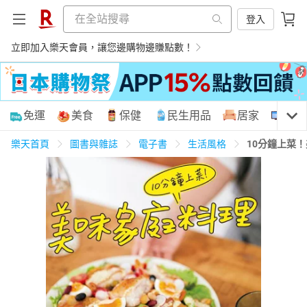
登入
立即加入樂天會員，讓您邊購物邊賺點數！
購物網分類
免運
美食
保健
民生用品
居家
3C
樂天首頁
圖書與雜誌
電子書
生活風格
10分鐘上菜
天天免運
美食蛋糕
養生保健
民生用品
居家生活
3C家電
運動休閒
親子玩具
女裝
男裝
化妝保養
情趣用品