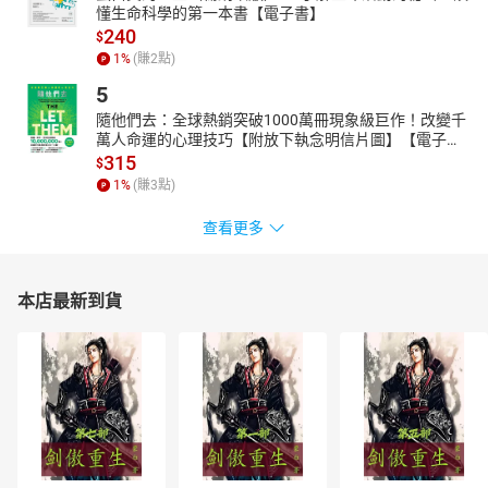
懂生命科學的第一本書【電子書】
240
$
1
%
(賺
2
點)
5
隨他們去：全球熱銷突破1000萬冊現象級巨作！改變千
萬人命運的心理技巧【附放下執念明信片圖】【電子
書】
315
$
1
%
(賺
3
點)
查看更多
本店最新到貨