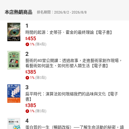
在最短的時間內，熟悉考試的方式，所謂知己知彼，百戰不殆。掌
握先機必能創造奇蹟！
本店熱銷商品
排名期間：2026/8/2 - 2026/8/8
本書特色如下：
1
◎七堂國文關鍵課程，掌握高分要訣
時間的起源：史蒂芬．霍金的最終理論【電子書】
◎條理圖表分類，必考重點粗體凸顯
455
$
◎搶得必勝先機，近年試題考前演練
1
%
(賺
4
點)
◎考點式整理／掌握命題委員出題思路
◎把關第一線／頻出度標示，提示準備重點
2
藝術的40堂公開課：透過故事，走進藝術家創作現場，
看藝術如何誕生、如何形塑人類生活【電子書】
385
$
1
%
(賺
3
點)
3
扁平時代：演算法如何限縮我們的品味與文化【電子
書】
385
$
1
%
(賺
3
點)
4
蛋白質的一生（暢銷改版）──了解生命活動的秘密，讀