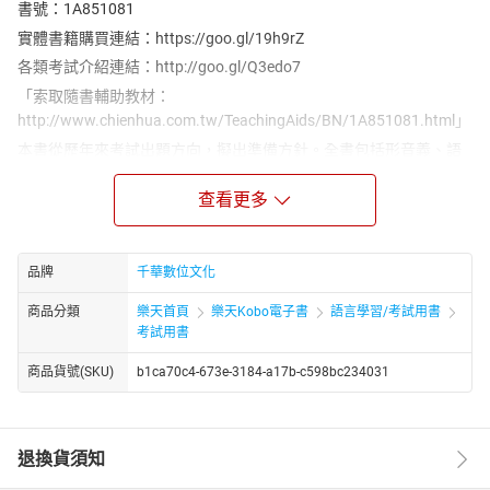
書號：1A851081
實體書籍購買連結：https://goo.gl/19h9rZ
各類考試介紹連結：http://goo.gl/Q3edo7
「索取隨書輔助教材：
http://www.chienhua.com.tw/TeachingAids/BN/1A851081.html」
本書從歷年來考試出題方向，擬出準備方針。全書包括形音義、語
義、修辭與文法、語文常識、國學常識、應用文與公文、韻文閱讀
及三十篇古文（因限於本書篇幅，收錄於電子書中，讀者可依需求
查看更多
做為補充教材使用）等八個部分。盡可能以生活化的方式導入所有
主題，讓你在潛移默化中不知不覺喜歡上國文、讀好國文。
觀察出題走向，可以注意到近年特別加強了文意的閱讀部分。韻文
品牌
千華數位文化
的部分則多以閱測題組的方式呈現，隨讀隨測，可增加記憶，達到
商品分類
樂天首頁
樂天Kobo電子書
語言學習/考試用書
儲備戰力的目的。而在散文方面，鑑於古文閱讀題型的大量增加，
考試用書
為了讓考生能更精準的掌握文字的內涵，不再以節錄式的方式編
排，而是提供全文的閱讀。從先秦到清代的三十篇古文，原是教育
商品貨號(SKU)
b1ca70c4-673e-3184-a17b-c598bc234031
部審定的核心古文，其重要性自不在話下。而我們除了必要的注釋
來幫助考生了解內文，同時也概括性的說明主旨、介紹作者，並舉
出每篇中重要的文句進一步闡述，最後並附上題目作為實力評量之
退換貨須知
用。
另外，因應複選題的考試題型，每一章節的後面加入了測驗考題。