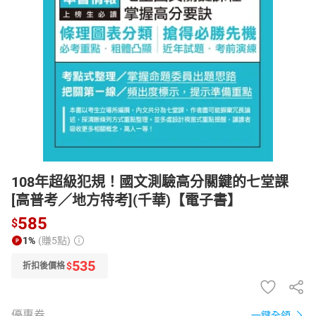
日本購物
電子/紙本書
HOT
108年超級犯規！國文測驗高分關鍵的七堂課
[高普考／地方特考](千華)【電子書】
585
$
1%
(賺5點)
535
$
折扣後價格
優惠券
一鍵全領